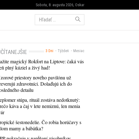
Sobota, 8. augusta 2026, Oskar
Hľadať:
ČÍTANEJŠIE
3 Dni
Týždeň
Mesiac
ažite magický Rokfort na Liptove: čaká vás
eň plný kúziel a živý had!
zorové priestory nového pavilónu už
reverujú zdravotníci. Dolaďujú ich do
osledného detailu
eplomer stúpa, rituál zostáva nedotknutý:
rečo káva a čaj v lete nemiznú, len menia
vár
ropické šestonedelie. Čo robia horúčavy s
elom mamy a bábätka?
PP pokračuje v napĺňaní zásobníkov