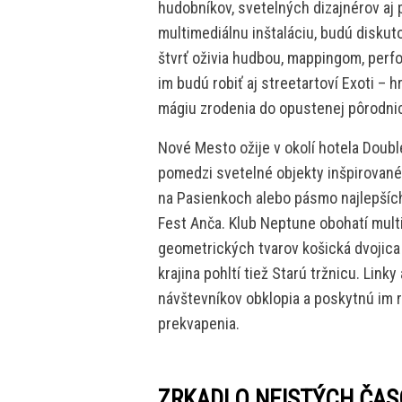
hudobníkov, svetelných dizajnérov aj
multimediálnu inštaláciu, budú diskut
štvrť oživia hudbou, mappingom, perf
im budú robiť aj streetartoví Exoti – 
mágiu zrodenia do opustenej pôrodnic
Nové Mesto ožije v okolí hotela Doubl
pomedzi svetelné objekty inšpirovan
na Pasienkoch alebo pásmo najlepších
Fest Anča. Klub Neptune obohatí multi
geometrických tvarov košická dvojica
krajina pohltí tiež Starú tržnicu. Link
návštevníkov obklopia a poskytnú im 
prekvapenia.
ZRKADLO NEISTÝCH ČA