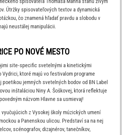
meckého spisovateľa Thomasa Manna stanú živým
kov. Útržky spisovateľových textov a dynamická
 otázkou, čo znamená hľadať pravdu a slobodu v
ehajú neustálej manipulácii.
RICE PO NOVÉ MESTO
imi site-specific svetelnými a kinetickými
o Vydrici, ktoré majú vo festivalom programe
 aj poetikou jemných svetelných bodov od BN Label
ou inštaláciou Niny A. Šoškovej, ktorá reflektuje
ýpovedným názvom Hlavne sa usmievaj!
a vyučujúcich z Vysokej školy múzických umení
ámockou a Panenskou ulicou. Predstaví sa na nej
cov, scénografov, dizajnérov, tanečníkov,