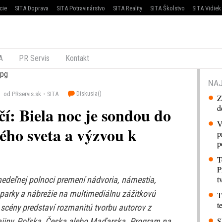
cie
SITA Doprava
SITA Potravinárstvo
SITA Reality
SITA Školstvo
SITA Vidiek
A
PR Servis
Kontakt
NAJ
Diskusia(
)
od PRservis.sk
SITA
Z
d
í: Biela noc je sondou do
V
ého sveta a výzvou k
p
p
T
P
t
edeľnej polnoci premení nádvoria, námestia,
 parky a nábrežie na multimediálnu zážitkovú
T
t
scény predstaví rozmanitú tvorbu autorov z
S
ajiny, Poľska, Česka alebo Maďarska. Program na