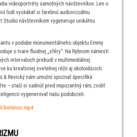
dia videoportréty samotných návštevníkov. Len o
vú ľudí vyskákať si farebnú audiovizuálnu
at Studio návštevníkom vygeneruje unikátnu
inantu v podobe monumentálneho objektu Emmy
hoduje o tvare fluidnej „sféry”. Na Rybnom námestí
elných intervaloch prebudí v multimediálnej
e ku kreatívnej svetelnej réžii aj okoloidúcich.
ś & Revický nám umožní spoznať špecifiká
e – stačí si sadnúť pred impozantný rám, zvoliť
nteligencii vygenerovať našu podobizeň.
09/bielanoc.mp4
RIZMU