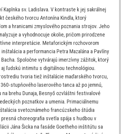
 Kaplnka sv. Ladislava. V kontraste k jej sakrálnej
ekt českého tvorcu Antonína Kindla, ktorý
lom a hranicami zmyslového poznania strojov. Jeho
alyzuje a vyhodnocuje okolie, pričom prirodzene
natívne interpretácie. Metaforickým rozhovorom
 inštalácia a performancia Petra Mazalána a Pavlíny
. Bacha. Spoločne vytvárajú imerzívny zážitok, ktorý
aj ľudskú intimitu s digitálnou technológiou.
rostrediu tvoria tiež inštalácie maďarského tvorcu,
 360-stupňového laserového tanca až po jemnú,
 na brehu Dunaja, Besnyő ozvláštni festivalové
 vedeckých poznatkov a umenia. Primaciálnemu
nštalácia svetoznámeho francúzskeho štúdia
ky presná choreografia svetla spája s hudbou v
alácii Jána Šicka na fasáde Goetheho inštitútu sa