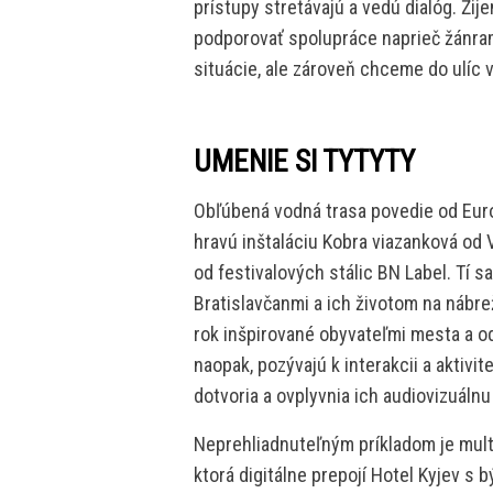
prístupy stretávajú a vedú dialóg. Ži
podporovať spolupráce naprieč žánrami
situácie, ale zároveň chceme do ulíc v
UMENIE SI TYTYTY
Obľúbená vodná trasa povedie od Eur
hravú inštaláciu Kobra viazanková od 
od festivalových stálic BN Label. Tí s
Bratislavčanmi a ich životom na nábre
rok inšpirované obyvateľmi mesta a o
naopak, pozývajú k interakcii a aktivit
dotvoria a ovplyvnia ich audiovizuáln
Neprehliadnuteľným príkladom je mult
ktorá digitálne prepojí Hotel Kyjev s