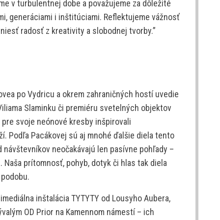
jeme v turbulentnej dobe a považujeme za dôležité
, generáciami i inštitúciami. Reflektujeme vážnosť
niesť radosť z kreativity a slobodnej tvorby.”
ovea po Vydricu a okrem zahraničných hostí uvedie
Viliama Slaminku či premiéru svetelných objektov
a pre svoje neónové kresby inšpirovali
ží. Podľa Pacákovej sú aj mnohé ďalšie diela tento
d návštevníkov neočakávajú len pasívne pohľady –
e. Naša prítomnosť, pohyb, dotyk či hlas tak diela
u podobu.
imediálna inštalácia TYTYTY od Lousyho Aubera,
 bývalým OD Prior na Kamennom námestí – ich