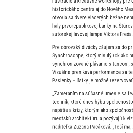
ilustrácie a kreatívne workshopy pre 
historického centra aj do Nového Mest
otvoria sa dvere viacerých bežne nep
haly prvorepublikovej banky na Štúrov
autorskej lávovej lampe Viktora Freša.
Pre obrovský divácky záujem sa do pro
Synchroscope, ktorý minulý rok ako p
synchronizované plávanie s tancom, 
Vizuálne prenikavá performance sa ten
Pasienky – lístky je možné rezervovať
„Zameraním na súčasné umenie sa fes
techník, ktoré dnes hýbu spoločnosťo
napätie a krízy, ktorým ako spoločnosť
mestskú architektúru a pozývajú k viz
riaditeľka Zuzana Pacáková. „Teší ma, 