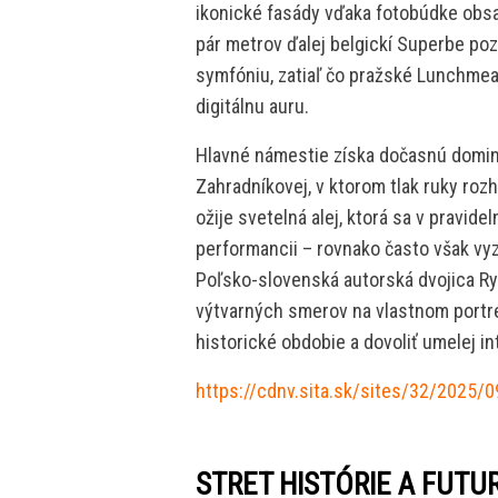
ikonické fasády vďaka fotobúdke obsa
pár metrov ďalej belgickí Superbe poz
symfóniu, zatiaľ čo pražské Lunchme
digitálnu auru.
Hlavné námestie získa dočasnú dom
Zahradníkovej, v ktorom tlak ruky roz
ožije svetelná alej, ktorá sa v pravid
performancii – rovnako často však vyzv
Poľsko-slovenská autorská dvojica Ry
výtvarných smerov na vlastnom portrét
historické obdobie a dovoliť umelej i
https://cdnv.sita.sk/sites/32/2025/
STRET HISTÓRIE A FUTU