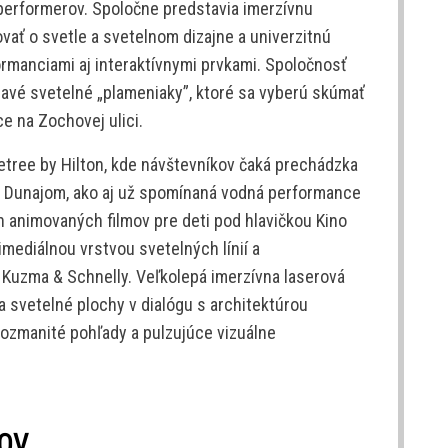
 performerov. Spoločne predstavia imerzívnu
ovať o svetle a svetelnom dizajne a univerzitnú
ormanciami aj interaktívnymi prvkami. Spoločnosť
hravé svetelné „plameniaky”, ktoré sa vyberú skúmať
e na Zochovej ulici.
etree by Hilton, kde návštevníkov čaká prechádzka
é Dunajom, ako aj už spomínaná vodná performance
 animovaných filmov pre deti pod hlavičkou Kino
mediálnou vrstvou svetelných línií a
 Kuzma & Schnelly. Veľkolepá imerzívna laserová
y a svetelné plochy v dialógu s architektúrou
rozmanité pohľady a pulzujúce vizuálne
SOV