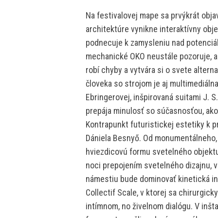
Na festivalovej mape sa prvýkrát objaví
architektúre vynikne interaktívny obj
podnecuje k zamysleniu nad potenciá
mechanické OKO neustále pozoruje, an
robí chyby a vytvára si o svete alter
človeka so strojom je aj multimediálna
Ebringerovej, inšpirovaná suitami J. S
prepája minulosť so súčasnosťou, ako 
Kontrapunkt futuristickej estetiky k p
Dániela Besnyő. Od monumentálneho,
hviezdicovú formu svetelného objektu
noci prepojením svetelného dizajnu,
námestiu bude dominovať kinetická i
Collectif Scale, v ktorej sa chirurgic
intímnom, no živelnom dialógu. V inšt