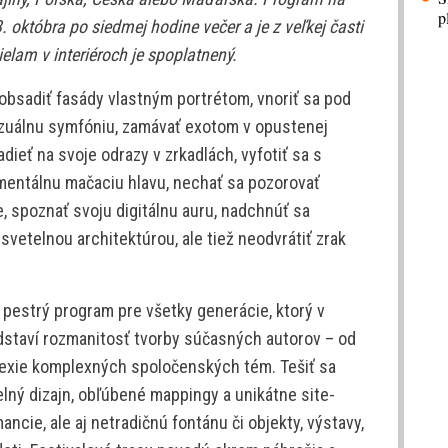
p
. októbra po siedmej hodine večer a je z veľkej časti
elam v interiéroch je spoplatnený.
obsadiť fasády vlastným portrétom, vnoriť sa pod
izuálnu symfóniu, zamávať exotom v opustenej
adieť na svoje odrazy v zrkadlách, vyfotiť sa s
entálnu mačaciu hlavu, nechať sa pozorovať
, spoznať svoju digitálnu auru, nadchnúť sa
svetelnou architektúrou, ale tiež neodvrátiť zrak
a pestrý program pre všetky generácie, ktorý v
taví rozmanitosť tvorby súčasných autorov – od
lexie komplexných spoločenských tém. Tešiť sa
lný dizajn, obľúbené mappingy a unikátne site-
ancie, ale aj netradičnú fontánu či objekty, výstavy,