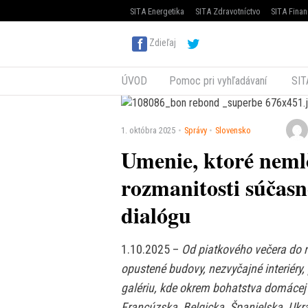
SITA Energetika
SITA Zdravotníctvo
SITA Finan
Zdieľaj
ÚVOD
Pomoc pri vyhľadávaní
SIT
1. októbra 2025
Správy
Slovensko
Umenie, ktoré nemlč
rozmanitosti súčasn
dialógu
1.10.2025 –
Od piatkového večera do n
opustené budovy, nezvyčajné interiéry,
galériu, kde okrem bohatstva domácej 
Francúzska, Belgicka, Španielska, Ukr