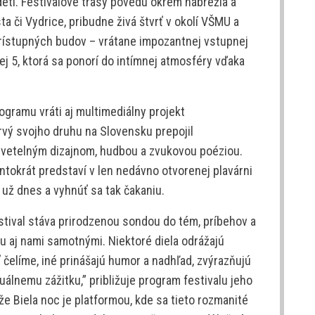
deti. Festivalové trasy povedú okrem nábrežia a
a či Vydrice, pribudne živá štvrť v okolí VŠMU a
rístupných budov – vrátane impozantnej vstupnej
ej 5, ktorá sa ponorí do intímnej atmosféry vďaka
gramu vráti aj multimediálny projekt
rvý svojho druhu na Slovensku prepojil
svetelným dizajnom, hudbou a zvukovou poéziou.
tokrát predstaví v len nedávno otvorenej plavárni
 už dnes a vyhnúť sa tak čakaniu.
tival stáva prirodzenou sondou do tém, príbehov a
u aj nami samotnými. Niektoré diela odrážajú
 čelíme, iné prinášajú humor a nadhľad, zvýrazňujú
uálnemu zážitku,” približuje program festivalu jeho
že Biela noc je platformou, kde sa tieto rozmanité