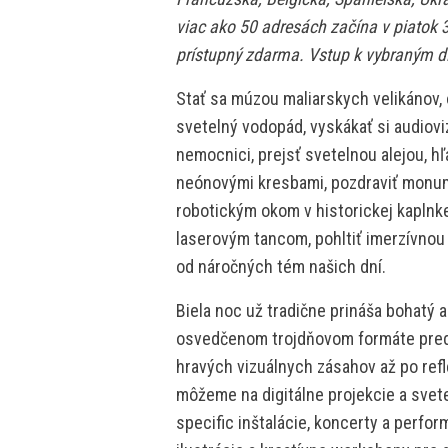
viac ako 50 adresách začína v piatok 3
prístupný zdarma. Vstup k vybraným di
Stať sa múzou maliarskych velikánov, 
svetelný vodopád, vyskákať si audiov
nemocnici, prejsť svetelnou alejou, hľ
neónovými kresbami, pozdraviť monum
robotickým okom v historickej kaplnke
laserovým tancom, pohltiť imerzívnou 
od náročných tém našich dní.
Biela noc už tradične prináša bohatý 
osvedčenom trojdňovom formáte preds
hravých vizuálnych zásahov až po ref
môžeme na digitálne projekcie a svete
specific inštalácie, koncerty a perform