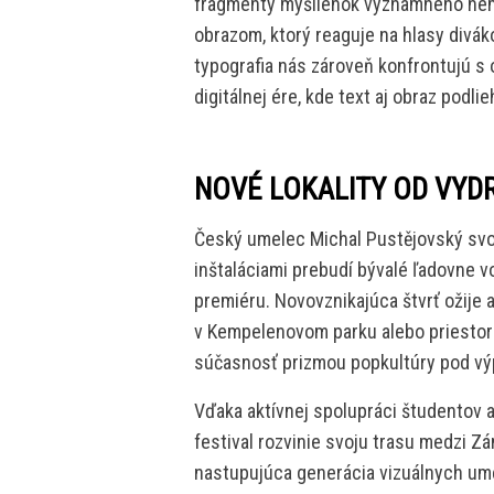
fragmenty myšlienok významného ne
obrazom, ktorý reaguje na hlasy divá
typografia nás zároveň konfrontujú s
digitálnej ére, kde text aj obraz podli
NOVÉ LOKALITY OD VYD
Český umelec Michal Pustějovský svoj
inštaláciami prebudí bývalé ľadovne v
premiéru. Novovznikajúca štvrť ožije
v Kempelenovom parku alebo priestorov
súčasnosť prizmou popkultúry pod v
Vďaka aktívnej spolupráci študentov 
festival rozvinie svoju trasu medzi Z
nastupujúca generácia vizuálnych umel