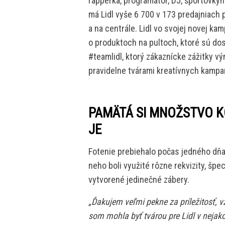
rapperka, programátor, DJ, športovkyň
má Lidl vyše 6 700 v 173 predajniach 
a na centrále. Lidl vo svojej novej ka
o produktoch na pultoch, ktoré sú dos
#teamlidl, ktorý zákaznícke zážitky v
pravidelne tvárami kreatívnych kampa
PAMÄTÁ SI MNOŽSTVO K
JE
Fotenie prebiehalo počas jedného dňa 
neho boli využité rôzne rekvizity, špe
vytvorené jedinečné zábery.
„Ďakujem veľmi pekne za príležitosť, v
som mohla byť tvárou pre Lidl v neja