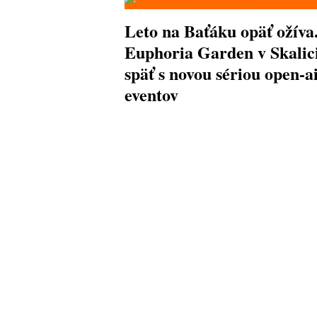
Leto na Baťáku opäť ožíva
Euphoria Garden v Skalici
späť s novou sériou open-a
eventov