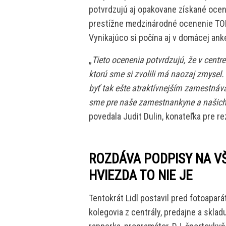
potvrdzujú aj opakovane získané ocen
prestížne medzinárodné ocenenie TOP
Vynikajúco si počína aj v domácej ank
„
Tieto ocenenia potvrdzujú, že v centr
ktorú sme si zvolili má naozaj zmysel
byť tak ešte atraktívnejším zamestná
sme pre naše zamestnankyne a našich
povedala Judit Dulin, konateľka pre re
ROZDÁVA PODPISY NA VŠ
HVIEZDA TO NIE JE
Tentokrát Lidl postavil pred fotoapar
kolegovia z centrály, predajne a sklad