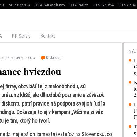
cie
SITA Doprava
SITA Potravinárstvo
SITA Reality
SITA Školstvo
SITA Vidiek
A
PR Servis
Kontakt
NAJ
Diskusia(
)
od PRservis.sk
SITA
L
G
nanec hviezdou
o
N
j firmy, obzvlášť tej z maloobchodu, sú
f
2
o prázdne klišé, ale dlhodobé poznanie a záväzok
 diskontu patrí pravidelná podpora svojich ľudí a
L
P
ndingu. Dokazuje to aj v kampani „Vážime si vás
F
 je tím, ktorý ho tvorí.
T
o
rí medzi najlepších zamestnávateľov na Slovensku, čo