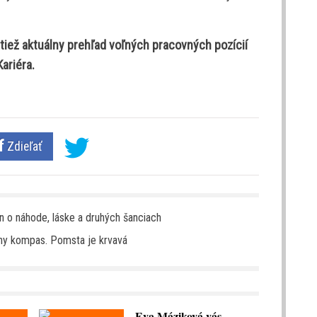
 tiež aktuálny prehľad voľných pracovných pozícií
Kariéra.
Zdieľať
n o náhode, láske a druhých šanciach
lny kompas. Pomsta je krvavá
Eva Máziková vás