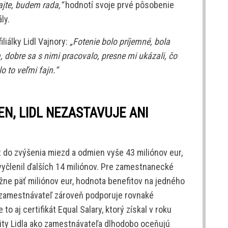
ajte, budem rada,“
hodnotí svoje prvé pôsobenie
ly.
liálky Lidl Vajnory:
„Fotenie bolo príjemné, bola
a, dobre sa s nimi pracovalo, presne mi ukázali, čo
o to veľmi fajn.“
EN, LIDL NEZASTAVUJE ANI
nt do zvýšenia miezd a odmien vyše 43 miliónov eur,
vyčlenil ďalších 14 miliónov. Pre zamestnanecké
ižne päť miliónov eur, hodnota benefitov na jedného
zamestnávateľ zároveň podporuje rovnaké
o aj certifikát Equal Salary, ktorý získal v roku
ity Lidla ako zamestnávateľa dlhodobo oceňujú