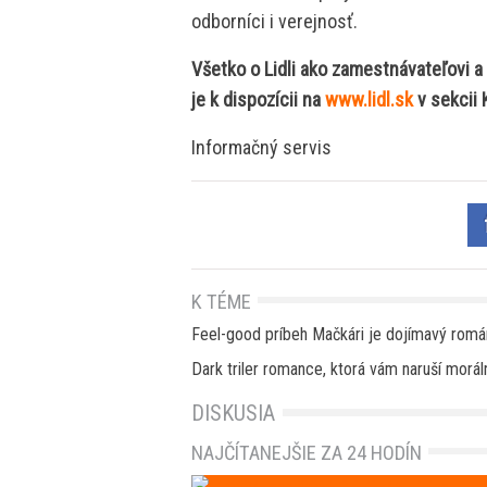
odborníci i verejnosť.
Všetko o Lidli ako zamestnávateľovi a
je k dispozícii na
www.lidl.sk
v sekcii 
Informačný servis
K TÉME
Feel-good príbeh Mačkári je dojímavý romá
Dark triler romance, ktorá vám naruší morá
DISKUSIA
NAJČÍTANEJŠIE ZA 24 HODÍN