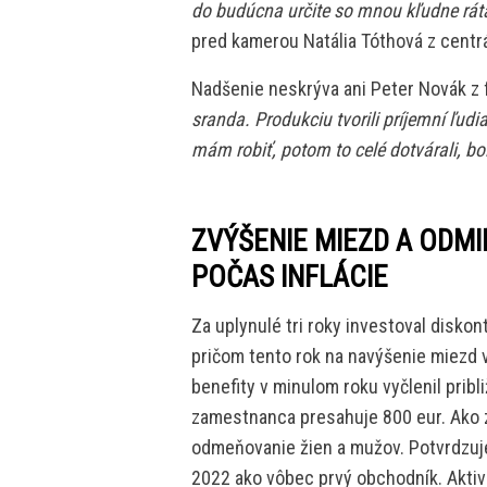
do budúcna určite so mnou kľudne rát
pred kamerou Natália Tóthová z centrá
Nadšenie neskrýva ani Peter Novák z fi
sranda. Produkciu tvorili príjemní ľudi
mám robiť, potom to celé dotvárali, bol
ZVÝŠENIE MIEZD A ODMI
POČAS INFLÁCIE
Za uplynulé tri roky investoval disko
pričom tento rok na navýšenie miezd 
benefity v minulom roku vyčlenil pribl
zamestnanca presahuje 800 eur. Ako 
odmeňovanie žien a mužov. Potvrdzuje t
2022 ako vôbec prvý obchodník. Aktiv