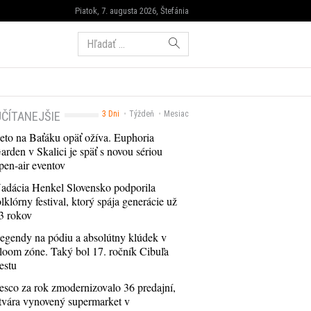
Piatok, 7. augusta 2026, Štefánia
Hľadať:
ČÍTANEJŠIE
3 Dni
Týždeň
Mesiac
eto na Baťáku opäť ožíva. Euphoria
arden v Skalici je späť s novou sériou
pen-air eventov
adácia Henkel Slovensko podporila
olklórny festival, ktorý spája generácie už
3 rokov
egendy na pódiu a absolútny klúdek v
loom zóne. Taký bol 17. ročník Cibuľa
estu
esco za rok zmodernizovalo 36 predajní,
tvára vynovený supermarket v