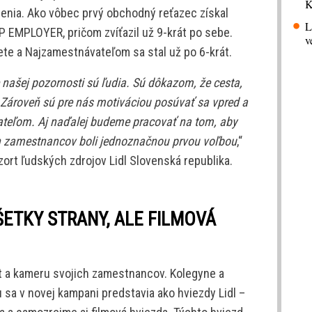
K
enia. Ako vôbec prvý obchodný reťazec získal
L
 EMPLOYER, pričom zvíťazil už 9-krát po sebe.
v
ete a Najzamestnávateľom sa stal už po 6-krát.
e našej pozornosti sú ľudia. Sú dôkazom, že cesta,
. Zároveň sú pre nás motiváciou posúvať sa vpred a
vateľom. Aj naďalej budeme pracovať na tom, aby
 zamestnancov boli jednoznačnou prvou voľbou
,“
zort ľudských zdrojov Lidl Slovenská republika.
ETKY STRANY, ALE FILMOVÁ
át a kameru svojich zamestnancov. Kolegyne a
u sa v novej kampani predstavia ako hviezdy Lidl –