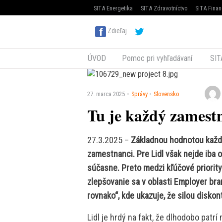
SITA Energetika
SITA Zdravotníctvo
SITA Finan
Zdieľaj
ÚVOD
Pomoc pri vyhľadávaní
SIT
27. marca 2025
Správy
Slovensko
Tu je každý zamest
27.3.2025 –
Základnou hodnotou každe
zamestnanci. Pre Lidl však nejde iba 
súčasne. Preto medzi kľúčové priority
zlepšovanie sa v oblasti Employer bra
rovnako“, kde ukazuje, že silou diskontu
Lidl je hrdý na fakt, že dlhodobo pat