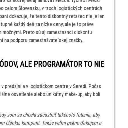
a a samozrejme aj filmová hviezda. Týchto hviezd
po celom Slovensku, v troch logistických centrách
mpani dokazuje, že tento diskontný reťazec nie je len
tupné každý deň za nízke ceny, ale je to práve
ýnimočnými. Preto sú aj zamestnanci diskontu
ní na podporu zamestnávateľskej značky.
ÓDOV, ALE PROGRAMÁTOR TO NIE
v predajni a v logistickom centre v Seredi. Počas
ciálne osvetlenie alebo unikátny make-up, aby boli
ždy som sa chcela zúčastniť takéhoto fotenia, aby
kom článku, kampani. Takže veľmi pekne ďakujem a