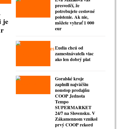
presvedčí, že
.
potrebujete cestovné
poistenie. Ak nie,
 je
môžete vyhrať 1 000
ir
eur
Ľudia chcú od
zamestnávateľa viac
ako len dobrý plat
Goralské kroje
zaplnili najväčšiu
nonstop predajňu
COOP Jednota
Tempo
SUPERMARKET
24/7 na Slovensku. V
Zákamennom vznikol
prvý COOP rekord