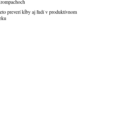
rompachoch
eto preverí kĺby aj ľudí v produktívnom
eku