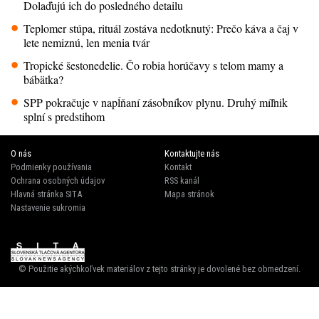
Dolaďujú ich do posledného detailu
Teplomer stúpa, rituál zostáva nedotknutý: Prečo káva a čaj v
lete nemiznú, len menia tvár
Tropické šestonedelie. Čo robia horúčavy s telom mamy a
bábätka?
SPP pokračuje v napĺňaní zásobníkov plynu. Druhý míľnik
splní s predstihom
O nás
Kontaktujte nás
Podmienky používania
Kontakt
Ochrana osobných údajov
RSS kanál
Hlavná stránka SITA
Mapa stránok
Nastavenie sukromia
© Použitie akýchkoľvek materiálov z tejto stránky je dovolené bez obmedzení.