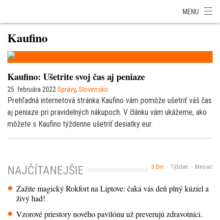
SITA Energetika
SITA Zdravotníctvo
SITA Financie
SITA Doprava
MENU
SITA Potravinárstvo
SITA Reality
SITA Školstvo
SITA Vidiek
Kaufino
Kaufino: Ušetrite svoj čas aj peniaze
25. februára 2022
Správy
,
Slovensko
Prehľadná internetová stránka Kaufino vám pomôže ušetriť váš čas
aj peniaze pri pravidelných nákupoch. V článku vám ukážeme, ako
môžete s Kaufino týždenne ušetriť desiatky eur.
3 Dni
Týždeň
Mesiac
NAJČÍTANEJŠIE
Zažite magický Rokfort na Liptove: čaká vás deň plný kúziel a
živý had!
Vzorové priestory nového pavilónu už preverujú zdravotníci.