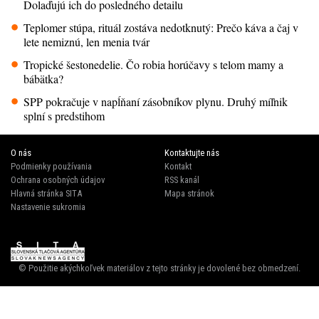
Dolaďujú ich do posledného detailu
Teplomer stúpa, rituál zostáva nedotknutý: Prečo káva a čaj v
lete nemiznú, len menia tvár
Tropické šestonedelie. Čo robia horúčavy s telom mamy a
bábätka?
SPP pokračuje v napĺňaní zásobníkov plynu. Druhý míľnik
splní s predstihom
O nás
Kontaktujte nás
Podmienky používania
Kontakt
Ochrana osobných údajov
RSS kanál
Hlavná stránka SITA
Mapa stránok
Nastavenie sukromia
© Použitie akýchkoľvek materiálov z tejto stránky je dovolené bez obmedzení.