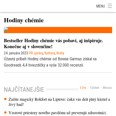
SITA Energetika
SITA Zdravotníctvo
SITA Financie
SITA Doprava
MENU
SITA Potravinárstvo
SITA Reality
SITA Školstvo
SITA Vidiek
Hodiny chémie
Bestseller Hodiny chémie vás pobaví, aj inšpiruje.
Konečne aj v slovenčine!
24. januára 2023
PR správy
,
Kultúra
,
Knihy
Úžasný príbeh Hodiny chémie od Bonnie Garmus získal na
Goodreads 4,4 hviezdičky a vyše 32.000 recenzií.
3 Dni
Týždeň
Mesiac
NAJČÍTANEJŠIE
Zažite magický Rokfort na Liptove: čaká vás deň plný kúziel a
živý had!
Vzorové priestory nového pavilónu už preverujú zdravotníci.