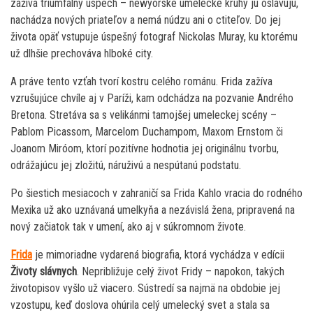
zažíva triumfálny úspech – newyorské umelecké kruhy ju oslavujú,
nachádza nových priateľov a nemá núdzu ani o ctiteľov. Do jej
života opäť vstupuje úspešný fotograf Nickolas Muray, ku ktorému
už dlhšie prechováva hlboké city.
A práve tento vzťah tvorí kostru celého románu. Frida zažíva
vzrušujúce chvíle aj v Paríži, kam odchádza na pozvanie Andrého
Bretona. Stretáva sa s velikánmi tamojšej umeleckej scény –
Pablom Picassom, Marcelom Duchampom, Maxom Ernstom či
Joanom Miróom, ktorí pozitívne hodnotia jej originálnu tvorbu,
odrážajúcu jej zložitú, náruživú a nespútanú podstatu.
Po šiestich mesiacoch v zahraničí sa Frida Kahlo vracia do rodného
Mexika už ako uznávaná umelkyňa a nezávislá žena, pripravená na
nový začiatok tak v umení, ako aj v súkromnom živote.
Frida
je mimoriadne vydarená biografia, ktorá vychádza v edícii
Životy slávnych
. Nepribližuje celý život Fridy – napokon, takých
životopisov vyšlo už viacero. Sústredí sa najmä na obdobie jej
vzostupu, keď doslova ohúrila celý umelecký svet a stala sa