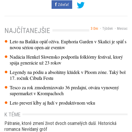
Zdieľať
3 Dni
Týždeň
Mesiac
NAJČÍTANEJŠIE
Leto na Baťáku opäť ožíva. Euphoria Garden v Skalici je späť s
novou sériou open-air eventov
Nadácia Henkel Slovensko podporila folklórny festival, ktorý
spája generácie už 23 rokov
Legendy na pódiu a absolútny klúdek v Ploom zóne. Taký bol
17. ročník Cibuľa Festu
Tesco za rok zmodernizovalo 36 predajní, otvára vynovený
supermarket v Krompachoch
Leto preverí kĺby aj ľudí v produktívnom veku
K TÉME
Pátranie, ktoré zmení život dvoch osamelých duší. Historická
romanca Nevídaný gróf