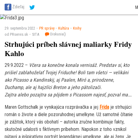
SITA Energetika
SITA Zdravotníctvo
SITA Financie
SITA Doprava
SITA Pot
Zdieľaj
M
SITA Reality
SITA Školstvo
SITA Vidiek
29. septembra 2022
PR správy
Kultúra
Knihy
Diskusia(
)
od PRservis.sk
SITA
Strhujúci príbeh slávnej maliarky Fridy
Kahlo
29.9.2022 –
Včera sa konečne konala vernisáž. Predstav si, kto
prišiel zablahoželať Tvojej Friduche! Boli tam všetci — velikáni
ako Picasso a Kandinskij, aj Paalen, Miró a, prirodzene,
Duchamp, ale aj hajzlíci Breton a jeho pätolizači.
Zajtra alebo pozajtra sa pôjdem s Picassom najesť, pozval ma….
Maren Gottschalk je vynikajúca rozprávačka a jej
Frida
je strhujúci
román o živote a diele pozoruhodnej umelkyne. Už samotné čítanie
je zážitok, ktorý vás obohatí – autorka zručne kombinuje fakty,
skutočné udalosti s fiktívnym príbehom. Napokon z toho vznikol
pútavý a inšpiratívny portrét legendárnej umelkyne…ale aj ženy. Je