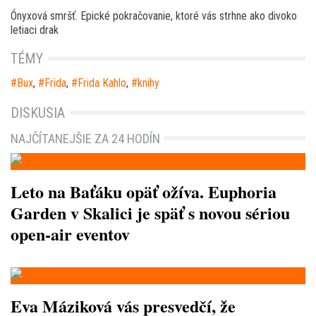
Ónyxová smršť. Epické pokračovanie, ktoré vás strhne ako divoko
letiaci drak
TÉMY
Bux
,
Frida
,
Frida Kahlo
,
knihy
DISKUSIA
NAJČÍTANEJŠIE ZA 24 HODÍN
Leto na Baťáku opäť ožíva. Euphoria
Garden v Skalici je späť s novou sériou
open-air eventov
Eva Máziková vás presvedčí, že