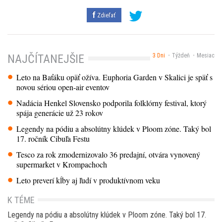
Zdieľať
3 Dni
Týždeň
Mesiac
NAJČÍTANEJŠIE
Leto na Baťáku opäť ožíva. Euphoria Garden v Skalici je späť s
novou sériou open-air eventov
Nadácia Henkel Slovensko podporila folklórny festival, ktorý
spája generácie už 23 rokov
Legendy na pódiu a absolútny klúdek v Ploom zóne. Taký bol
17. ročník Cibuľa Festu
Tesco za rok zmodernizovalo 36 predajní, otvára vynovený
supermarket v Krompachoch
Leto preverí kĺby aj ľudí v produktívnom veku
K TÉME
Legendy na pódiu a absolútny klúdek v Ploom zóne. Taký bol 17.