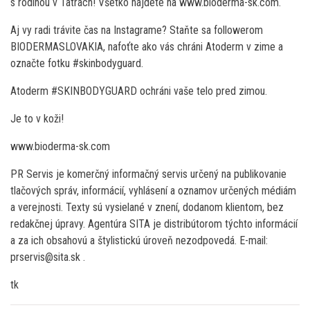
s rodinou v Tatrách! Všetko nájdete na www.bioderma-sk.com.
Aj vy radi trávite čas na Instagrame? Staňte sa followerom
BIODERMASLOVAKIA, nafoťte ako vás chráni Atoderm v zime a
označte fotku #skinbodyguard.
Atoderm #SKINBODYGUARD ochráni vaše telo pred zimou.
Je to v koži!
www.bioderma-sk.com
PR Servis je komerčný informačný servis určený na publikovanie
tlačových správ, informácií, vyhlásení a oznamov určených médiám
a verejnosti. Texty sú vysielané v znení, dodanom klientom, bez
redakčnej úpravy. Agentúra SITA je distribútorom týchto informácií
a za ich obsahovú a štylistickú úroveň nezodpovedá. E-mail:
prservis@sita.sk .
tk