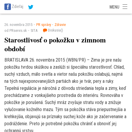
SITA Energetika
SITA Zdravotníctvo
SITA Financie
SITA Doprava
Zdieľaj
MENU
SITA Potravinárstvo
SITA Reality
SITA Školstvo
SITA Vidiek
26. novembra 2015
PR správy
Zdravie
Diskusia(
)
od PRservis.sk
SITA
Starostlivosť o pokožku v zimnom
období
BRATISLAVA 26. novembra 2015 (WBN/PR) – Zima je pre našu
pokožku tvrdou skúškou a zaslúži si špeciálnu starostlivosť. Chlad,
suchý vzduch, málo svetla a vietor našu pokožku oslabujú, najmä
na tých najexponovanejších partiách ako je tvár, pery a ruky.
Tepelná regulácia je náročná z dôvodu striedania tepla a zimy, keď
prechádzame z vonkajšieho prostredia do interiéru. Rovnováha v
pokožke je porušená. Suchý mráz zvyšuje stratu vody a znižuje
vylučovanie kožného mazu. Tým sa pokožka stáva priepustnejšia a
krehkejšia, objavujú sa príznaky suchej kože ako je začervenanie a
podráždenie. Preto je potrebné pokožku chrániť a obnoviť jej
ochrannú vrstvu.