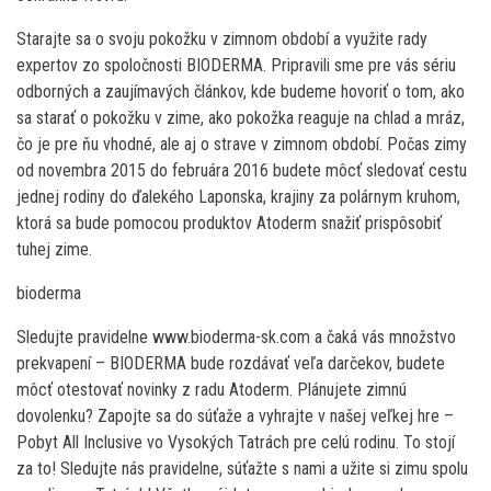
Starajte sa o svoju pokožku v zimnom období a využite rady
expertov zo spoločnosti BIODERMA. Pripravili sme pre vás sériu
odborných a zaujímavých článkov, kde budeme hovoriť o tom, ako
sa starať o pokožku v zime, ako pokožka reaguje na chlad a mráz,
čo je pre ňu vhodné, ale aj o strave v zimnom období. Počas zimy
od novembra 2015 do februára 2016 budete môcť sledovať cestu
jednej rodiny do ďalekého Laponska, krajiny za polárnym kruhom,
ktorá sa bude pomocou produktov Atoderm snažiť prispôsobiť
tuhej zime.
bioderma
Sledujte pravidelne www.bioderma-sk.com a čaká vás množstvo
prekvapení – BIODERMA bude rozdávať veľa darčekov, budete
môcť otestovať novinky z radu Atoderm. Plánujete zimnú
dovolenku? Zapojte sa do súťaže a vyhrajte v našej veľkej hre –
Pobyt All Inclusive vo Vysokých Tatrách pre celú rodinu. To stojí
za to! Sledujte nás pravidelne, súťažte s nami a užite si zimu spolu