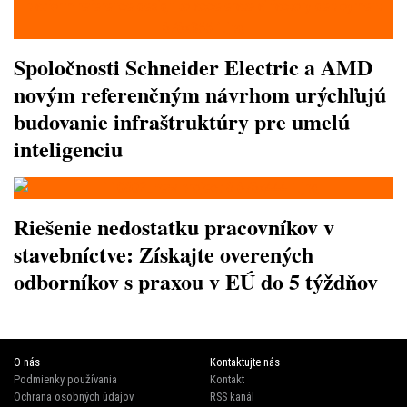
Spoločnosti Schneider Electric a AMD
novým referenčným návrhom urýchľujú
budovanie infraštruktúry pre umelú
inteligenciu
Riešenie nedostatku pracovníkov v
stavebníctve: Získajte overených
odborníkov s praxou v EÚ do 5 týždňov
O nás
Kontaktujte nás
Podmienky používania
Kontakt
Ochrana osobných údajov
RSS kanál