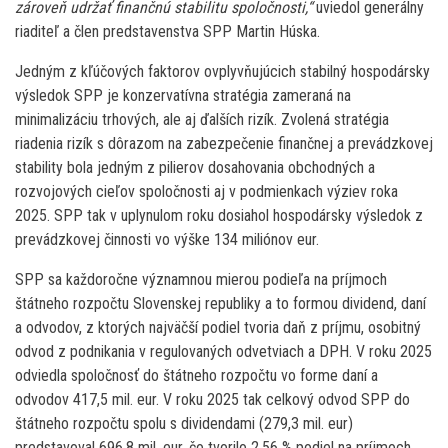
zároveň udržať finančnú stabilitu spoločnosti,“
uviedol generálny
riaditeľ a člen predstavenstva SPP Martin Húska.
Jedným z kľúčových faktorov ovplyvňujúcich stabilný hospodársky
výsledok SPP je konzervatívna stratégia zameraná na
minimalizáciu trhových, ale aj ďalších rizík. Zvolená stratégia
riadenia rizík s dôrazom na zabezpečenie finančnej a prevádzkovej
stability bola jedným z pilierov dosahovania obchodných a
rozvojových cieľov spoločnosti aj v podmienkach výziev roka
2025. SPP tak v uplynulom roku dosiahol hospodársky výsledok z
prevádzkovej činnosti vo výške 134 miliónov eur.
SPP sa každoročne významnou mierou podieľa na príjmoch
štátneho rozpočtu Slovenskej republiky a to formou dividend, daní
a odvodov, z ktorých najväčší podiel tvoria daň z príjmu, osobitný
odvod z podnikania v regulovaných odvetviach a DPH. V roku 2025
odviedla spoločnosť do štátneho rozpočtu vo forme daní a
odvodov 417,5 mil. eur. V roku 2025 tak celkový odvod SPP do
štátneho rozpočtu spolu s dividendami (279,3 mil. eur)
predstavoval 696,8 mil. eur, čo tvorilo 2,56 % podiel na príjmoch