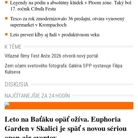
Legendy na pódiu a absolútny klúdek v Ploom zóne. Taký bol
17. ročník Cibuľa Festu
Tesco za rok zmodernizovalo 36 predajní, otvára vynovený
supermarket v Krompachoch
Leto preverí kĺby aj ľudí v produktívnom veku
K TÉME
Víťazné filmy Fest Anče 2026 otvorili nový portál
Zem očami svetového fotografa: Galéria SPP vystavuje Filipa
Kuliseva
DISKUSIA
NAJČÍTANEJŠIE ZA 24 HODÍN
Leto na Baťáku opäť ožíva. Euphoria
Garden v Skalici je späť s novou sériou
open-air eventov