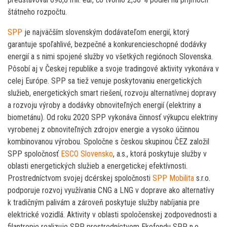
štátneho rozpočtu.
SPP
je najväčším slovenským dodávateľom energií, ktorý
garantuje spoľahlivé, bezpečné a konkurencieschopné dodávky
energií a s nimi spojené služby vo všetkých regiónoch Slovenska.
Pôsobí aj v Českej republike a svoje tradingové aktivity vykonáva v
celej Európe. SPP sa tiež venuje poskytovaniu energetických
služieb, energetických smart riešení, rozvoju alternatívnej dopravy
a rozvoju výroby a dodávky obnoviteľných energií (elektriny a
biometánu). Od roku 2020 SPP vykonáva činnosť výkupcu elektriny
vyrobenej z obnoviteľných zdrojov energie a vysoko účinnou
kombinovanou výrobou. Spoločne s českou skupinou ČEZ založil
SPP spoločnosť
ESCO Slovensko
, a.s., ktorá poskytuje služby v
oblasti energetických služieb a energetickej efektívnosti.
Prostredníctvom svojej dcérskej spoločnosti
SPP Mobilita
s.r.o.
podporuje rozvoj využívania CNG a LNG v doprave ako alternatívy
k tradičným palivám a zároveň poskytuje služby nabíjania pre
elektrické vozidlá. Aktivity v oblasti spoločenskej zodpovednosti a
filantropie realizuje SPP prostredníctvom Ekofondu SPP, n.o.,