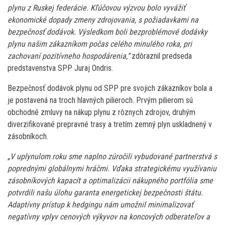
plynu z Ruskej federácie. Kľúčovou výzvou bolo vyvážiť
ekonomické dopady zmeny zdrojovania, s požiadavkami na
bezpečnosť dodávok. Výsledkom boli bezproblémové dodávky
plynu našim zákazníkom počas celého minulého roka, pri
zachovaní pozitívneho hospodárenia,“
zdôraznil predseda
predstavenstva SPP Juraj Ondris.
Bezpečnosť dodávok plynu od SPP pre svojich zákazníkov bola a
je postavená na troch hlavných pilieroch. Prvým pilierom sú
obchodné zmluvy na nákup plynu z rôznych zdrojov, druhým
diverzifikované prepravné trasy a tretím zemný plyn uskladnený v
zásobníkoch.
„V uplynulom roku sme naplno zúročili vybudované partnerstvá s
poprednými globálnymi hráčmi. Vďaka strategickému využívaniu
zásobníkových kapacít a optimalizácii nákupného portfólia sme
potvrdili našu úlohu garanta energetickej bezpečnosti štátu.
Adaptívny prístup k hedgingu nám umožnil minimalizovať
negatívny vplyv cenových výkyvov na koncových odberateľov a