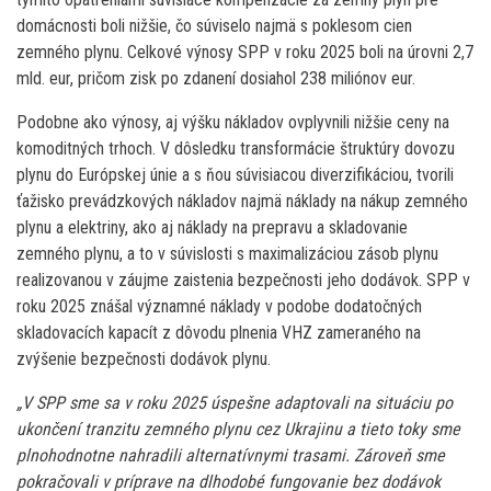
domácnosti boli nižšie, čo súviselo najmä s poklesom cien
zemného plynu. Celkové výnosy SPP v roku 2025 boli na úrovni 2,7
mld. eur, pričom zisk po zdanení dosiahol 238 miliónov eur.
Podobne ako výnosy, aj výšku nákladov ovplyvnili nižšie ceny na
komoditných trhoch. V dôsledku transformácie štruktúry dovozu
plynu do Európskej únie a s ňou súvisiacou diverzifikáciou, tvorili
ťažisko prevádzkových nákladov najmä náklady na nákup zemného
plynu a elektriny, ako aj náklady na prepravu a skladovanie
zemného plynu, a to v súvislosti s maximalizáciou zásob plynu
realizovanou v záujme zaistenia bezpečnosti jeho dodávok. SPP v
roku 2025 znášal významné náklady v podobe dodatočných
skladovacích kapacít z dôvodu plnenia VHZ zameraného na
zvýšenie bezpečnosti dodávok plynu.
„V SPP sme sa v roku 2025 úspešne adaptovali na situáciu po
ukončení tranzitu zemného plynu cez Ukrajinu a tieto toky sme
plnohodnotne nahradili alternatívnymi trasami. Zároveň sme
pokračovali v príprave na dlhodobé fungovanie bez dodávok