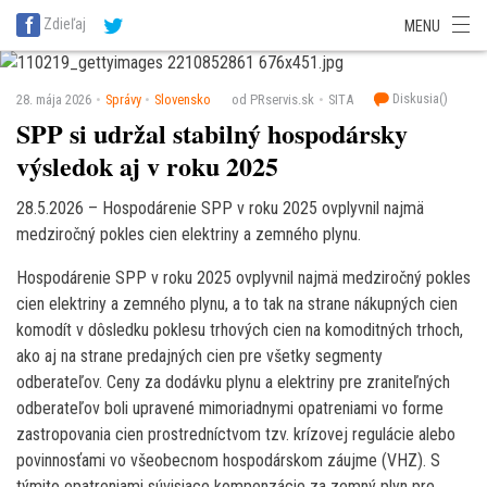
SITA Energetika
SITA Zdravotníctvo
SITA Financie
SITA Doprava
Zdieľaj
MENU
SITA Potravinárstvo
SITA Reality
SITA Školstvo
SITA Vidiek
Diskusia(
)
28. mája 2026
Správy
Slovensko
od PRservis.sk
SITA
SPP si udržal stabilný hospodársky
výsledok aj v roku 2025
28.5.2026 – Hospodárenie SPP v roku 2025 ovplyvnil najmä
medziročný pokles cien elektriny a zemného plynu.
Hospodárenie SPP v roku 2025 ovplyvnil najmä medziročný pokles
cien elektriny a zemného plynu, a to tak na strane nákupných cien
komodít v dôsledku poklesu trhových cien na komoditných trhoch,
ako aj na strane predajných cien pre všetky segmenty
odberateľov. Ceny za dodávku plynu a elektriny pre zraniteľných
odberateľov boli upravené mimoriadnymi opatreniami vo forme
zastropovania cien prostredníctvom tzv. krízovej regulácie alebo
povinnosťami vo všeobecnom hospodárskom záujme (VHZ). S
týmito opatreniami súvisiace kompenzácie za zemný plyn pre