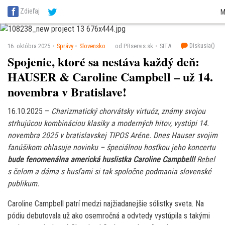
SITA Energetika
SITA Zdravotníctvo
SITA Financie
SITA Doprava
SITA Pot
Zdieľaj
M
SITA Reality
SITA Školstvo
SITA Vidiek
Diskusia(
)
16. októbra 2025
Správy
Slovensko
od PRservis.sk
SITA
Spojenie, ktoré sa nestáva každý deň:
HAUSER & Caroline Campbell – už 14.
novembra v Bratislave!
16.10.2025 –
Charizmatický chorvátsky virtuóz, známy svojou
strhujúcou kombináciou klasiky a moderných hitov, vystúpi 14.
novembra 2025 v bratislavskej TIPOS Aréne. Dnes Hauser svojim
fanúšikom ohlasuje novinku – špeciálnou hosťkou jeho koncertu
bude fenomenálna americká huslistka Caroline Campbell!
Rebel
s čelom a dáma s husľami si tak spoločne podmania slovenské
publikum.
Caroline Campbell patrí medzi najžiadanejšie sólistky sveta. Na
pódiu debutovala už ako osemročná a odvtedy vystúpila s takými