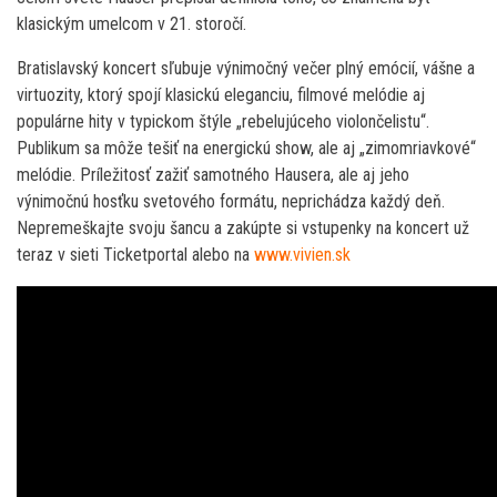
klasickým umelcom v 21. storočí.
Bratislavský koncert sľubuje výnimočný večer plný emócií, vášne a
virtuozity, ktorý spojí klasickú eleganciu, filmové melódie aj
populárne hity v typickom štýle „rebelujúceho violončelistu“.
Publikum sa môže tešiť na energickú show, ale aj „zimomriavkové“
melódie. Príležitosť zažiť samotného Hausera, ale aj jeho
výnimočnú hosťku svetového formátu, neprichádza každý deň.
Nepremeškajte svoju šancu a zakúpte si vstupenky na koncert už
teraz v sieti Ticketportal alebo na
www.vivien.sk