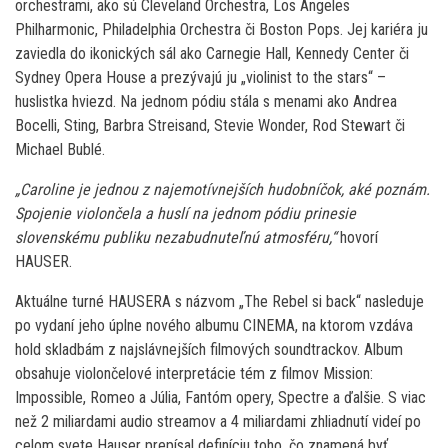
orchestrami, ako sú Cleveland Orchestra, Los Angeles
Philharmonic, Philadelphia Orchestra či Boston Pops. Jej kariéra ju
zaviedla do ikonických sál ako Carnegie Hall, Kennedy Center či
Sydney Opera House a prezývajú ju „violinist to the stars“ –
huslistka hviezd. Na jednom pódiu stála s menami ako Andrea
Bocelli, Sting, Barbra Streisand, Stevie Wonder, Rod Stewart či
Michael Bublé.
„Caroline je jednou z najemotívnejších hudobníčok, aké poznám.
Spojenie violončela a huslí na jednom pódiu prinesie
slovenskému publiku nezabudnuteľnú atmosféru,“
hovorí
HAUSER.
Aktuálne turné HAUSERA s názvom „The Rebel si back“ nasleduje
po vydaní jeho úplne nového albumu CINEMA, na ktorom vzdáva
hold skladbám z najslávnejších filmových soundtrackov. Album
obsahuje violončelové interpretácie tém z filmov Mission:
Impossible, Romeo a Júlia, Fantóm opery, Spectre a ďalšie. S viac
než 2 miliardami audio streamov a 4 miliardami zhliadnutí videí po
celom svete Hauser prepísal definíciu toho, čo znamená byť