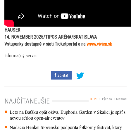
HAUSER
14. NOVEMBER 2025/TIPOS ARÉNA/BRATISLAVA
Vstupenky dostupné v sieti Ticketportal a na
www.vivien.sk
Informačný servis
Zdieľať
3 Dni
Týždeň
Mesiac
NAJČÍTANEJŠIE
Leto na Baťáku opäť ožíva. Euphoria Garden v Skalici je späť s
novou sériou open-air eventov
Nadácia Henkel Slovensko podporila folklórny festival, ktorý