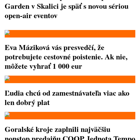
Garden v Skalici je späť s novou sériou
open-air eventov
Eva Máziková vás presvedčí, že
potrebujete cestovné poistenie. Ak nie,
môžete vyhrať 1 000 eur
Ľudia chcú od zamestnávateľa viac ako
len dobrý plat
Goralské kroje zaplnili najväčšiu
nonstop predajňu COOP Jednota Tempo