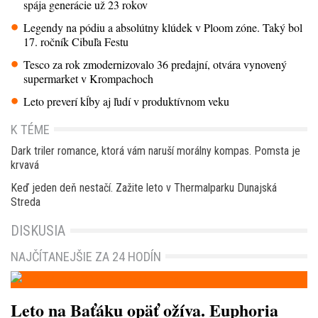
spája generácie už 23 rokov
Legendy na pódiu a absolútny klúdek v Ploom zóne. Taký bol
17. ročník Cibuľa Festu
Tesco za rok zmodernizovalo 36 predajní, otvára vynovený
supermarket v Krompachoch
Leto preverí kĺby aj ľudí v produktívnom veku
K TÉME
Dark triler romance, ktorá vám naruší morálny kompas. Pomsta je
krvavá
Keď jeden deň nestačí. Zažite leto v Thermalparku Dunajská
Streda
DISKUSIA
NAJČÍTANEJŠIE ZA 24 HODÍN
Leto na Baťáku opäť ožíva. Euphoria