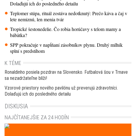
Dolaďujú ich do posledného detailu
Teplomer stúpa, rituál zostáva nedotknutý: Prečo káva a čaj v
lete nemiznú, len menia tvár
Tropické šestonedelie. Čo robia horúčavy s telom mamy a
bábätka?
SPP pokračuje v napĺňaní zásobníkov plynu. Druhý míľnik
splní s predstihom
K TÉME
Ronaldinho posiela pozdrav na Slovensko. Futbalová šou v Trnave
sa nezadržateľne blíži!
Vzorové priestory nového pavilónu už preverujú zdravotníci.
Dolaďujú ich do posledného detailu
DISKUSIA
NAJČÍTANEJŠIE ZA 24 HODÍN