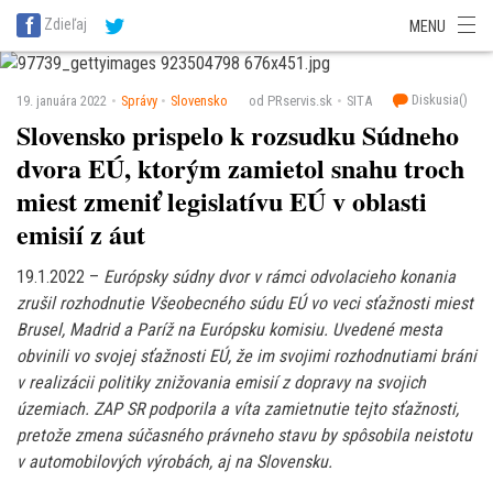
SITA Energetika
SITA Zdravotníctvo
SITA Financie
SITA Doprava
Zdieľaj
MENU
SITA Potravinárstvo
SITA Reality
SITA Školstvo
SITA Vidiek
Diskusia(
)
19. januára 2022
Správy
Slovensko
od PRservis.sk
SITA
Slovensko prispelo k rozsudku Súdneho
dvora EÚ, ktorým zamietol snahu troch
miest zmeniť legislatívu EÚ v oblasti
emisií z áut
19.1.2022 –
Európsky súdny dvor v rámci odvolacieho konania
zrušil rozhodnutie Všeobecného súdu EÚ vo veci sťažnosti miest
Brusel, Madrid a Paríž na Európsku komisiu. Uvedené mesta
obvinili vo svojej sťažnosti EÚ, že im svojimi rozhodnutiami bráni
v realizácii politiky znižovania emisií z dopravy na svojich
územiach. ZAP SR podporila a víta zamietnutie tejto sťažnosti,
pretože zmena súčasného právneho stavu by spôsobila neistotu
v automobilových výrobách, aj na Slovensku.