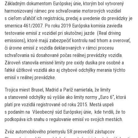
Základným dokumentom Európskej únie, ktorým bol vytvorený
harmonizovaný rámec pre schvaľovanie motorových vozidiel
s cieľom uľahčiť ich registráciu, predaj a uvedenie do prevádzky je
smernica 461/2007. Po roku 2019 Európska komisia zaviedla
testovanie emisií z vozidiel pri skutočnej jazde (Real driving
emissions), ktoré majú zabezpečiť kontrolu nad trhom a overovať,
či úrovne emisií z vozidla deklarovaných v rámci procesu
schvaľovania sú dosahované počas reálnej prevádzky vozidla.
Zároveň stanovila emisné limity pre oxidy dusíka pre osobné a
ľahké úžitkové vozidlá ako aj chybové odchýlky merania týchto
emisií v reálnej prevádzke.
Trojica miest Brusel, Madrid a Paríž namietala, že limity
a stanovené odchýlky sú vyššie ako limity normy „Euro 6“, ktorá
platí pre vozidlá registrované od roku 2015. Mestá uspeli
s podaním na Všeobecný súd Európskej únie, kde tvrdili, že to
podkopáva ich snahu o regulovanie emisií vo svojich mestách.
Zväz automobilového priemyslu SR presvedčil zástupcov