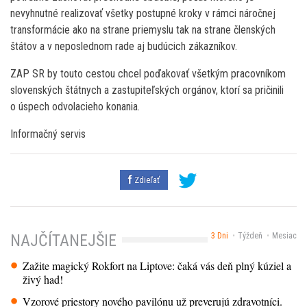
nevyhnutné realizovať všetky postupné kroky v rámci náročnej
transformácie ako na strane priemyslu tak na strane členských
štátov a v neposlednom rade aj budúcich zákazníkov.
ZAP SR by touto cestou chcel poďakovať všetkým pracovníkom
slovenských štátnych a zastupiteľských orgánov, ktorí sa pričinili
o úspech odvolacieho konania.
Informačný servis
Zdieľať
3 Dni
Týždeň
Mesiac
NAJČÍTANEJŠIE
Zažite magický Rokfort na Liptove: čaká vás deň plný kúziel a
živý had!
Vzorové priestory nového pavilónu už preverujú zdravotníci.