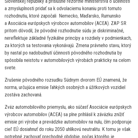
Slovenskej republiky a príslušné rezortné ministerstvá o účelnosti
a zmysluplnosti pridať sa k odvolaciemu konaniu proti tomuto
rozhodnutiu, ktoré započali Nemecko, Maďarsko, Rumunsko
a Asociácia európskych výrobcov automobilov (ACEA). ZAP SR
pritom dôvodil, že pôvodné rozhodnutie súdu je diskriminačné,
nereflektuje základné fyzikálne princípy a rozdiely v podmienkach,
za ktorých sa testovania vykonávajú. Zmena právneho stavu, ktorý
by nastal po nadobudnutí účinnosti pôvodného rozhodnutia by
spôsobila neistotu v automobilových výrobách prakticky na celom
svete.
Zrušenie pôvodného rozsudku Súdnym dvorom EÚ znamená, že
norma, určujúca emisie ľahkých osobných a úžitkových vozidiel
zostáva zachovaná.
Zväz automobilového priemyslu, ako súčasť Asociácie európskych
výrobcov automobilov (ACEA) sa plne prihlásil k záväzku znížiť
emisie pri výrobe a prevádzke automobilov na nulu, čím podporuje
cieľ EÚ dosiahnuť do roku 2050 uhlíkovú neutralitu. K tomu je však
potrebné zachovať prechodné obdobie, počas ktorého je