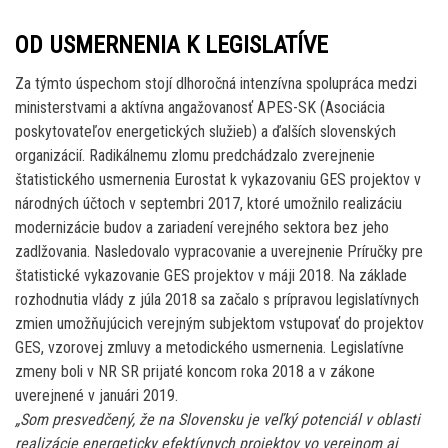
OD USMERNENIA K LEGISLATÍVE
Za týmto úspechom stojí dlhoročná intenzívna spolupráca medzi
ministerstvami a aktívna angažovanosť APES-SK (Asociácia
poskytovateľov energetických služieb) a ďalších slovenských
organizácií. Radikálnemu zlomu predchádzalo zverejnenie
štatistického usmernenia Eurostat k vykazovaniu GES projektov v
národných účtoch v septembri 2017, ktoré umožnilo realizáciu
modernizácie budov a zariadení verejného sektora bez jeho
zadlžovania. Nasledovalo vypracovanie a uverejnenie Príručky pre
štatistické vykazovanie GES projektov v máji 2018. Na základe
rozhodnutia vlády z júla 2018 sa začalo s prípravou legislatívnych
zmien umožňujúcich verejným subjektom vstupovať do projektov
GES, vzorovej zmluvy a metodického usmernenia. Legislatívne
zmeny boli v NR SR prijaté koncom roka 2018 a v zákone
uverejnené v januári 2019.
„Som presvedčený, že na Slovensku je veľký potenciál v oblasti
realizácie energeticky efektívnych projektov vo verejnom aj