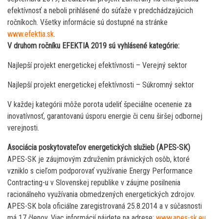
efektívnosť a neboli prihlásené do súťaže v predchádzajúcich
ročníkoch. Všetky informácie sú dostupné na stránke
www.efektia.sk
.
V druhom ročníku EFEKTIA 2019 sú vyhlásené kategórie:
Najlepší projekt energetickej efektívnosti – Verejný sektor
Najlepší projekt energetickej efektívnosti – Súkromný sektor
V každej kategórii môže porota udeliť špeciálne ocenenie za
inovatívnosť, garantovanú úsporu energie či cenu širšej odbornej
verejnosti.
Asociácia poskytovateľov energetických služieb (APES-SK)
APES-SK je záujmovým združením právnických osôb, ktoré
vzniklo s cieľom podporovať využívanie Energy Performance
Contracting-u v Slovenskej republike v záujme posilnenia
racionálneho využívania obmedzených energetických zdrojov.
APES-SK bola oficiálne zaregistrovaná 25.8.2014 a v súčasnosti
má 17 členov. Viac informácií nájdete na adrese:
www.apes-sk.eu
.