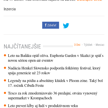
Inzercia
Zdieľať
3 Dni
Týždeň
Mesiac
NAJČÍTANEJŠIE
Leto na Baťáku opäť ožíva. Euphoria Garden v Skalici je späť s
novou sériou open-air eventov
Nadácia Henkel Slovensko podporila folklórny festival, ktorý
spája generácie už 23 rokov
Legendy na pódiu a absolútny klúdek v Ploom zóne. Taký bol
17. ročník Cibuľa Festu
Tesco za rok zmodernizovalo 36 predajní, otvára vynovený
supermarket v Krompachoch
Leto preverí kĺby aj ľudí v produktívnom veku