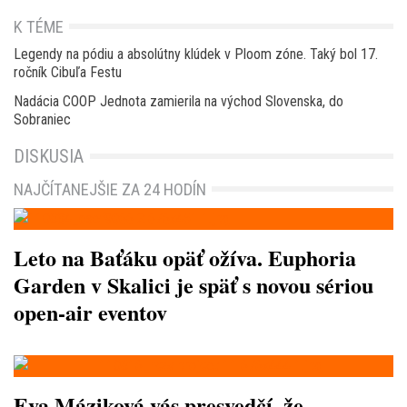
K TÉME
Legendy na pódiu a absolútny klúdek v Ploom zóne. Taký bol 17.
ročník Cibuľa Festu
Nadácia COOP Jednota zamierila na východ Slovenska, do
Sobraniec
DISKUSIA
NAJČÍTANEJŠIE ZA 24 HODÍN
Leto na Baťáku opäť ožíva. Euphoria
Garden v Skalici je späť s novou sériou
open-air eventov
Eva Máziková vás presvedčí, že