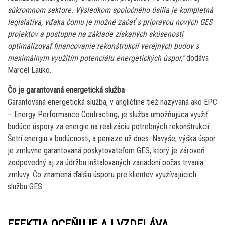
súkromnom sektore. Výsledkom spoločného úsilia je kompletná
legislatíva, vďaka čomu je možné začať s prípravou nových GES
projektov a postupne na základe získaných skúseností
optimalizovať financovanie rekonštrukcií verejných budov s
maximálnym využitím potenciálu energetických úspor,“
dodáva
Marcel Lauko.
Čo je garantovaná energetická služba
Garantovaná energetická služba, v angličtine tiež nazývaná ako EPC
– Energy Performance Contracting, je služba umožňujúca využiť
budúce úspory za energie na realizáciu potrebných rekonštrukcií.
Šetrí energiu v budúcnosti, a peniaze už dnes. Navyše, výška úspor
je zmluvne garantovaná poskytovateľom GES, ktorý je zároveň
zodpovedný aj za údržbu inštalovaných zariadení počas trvania
zmluvy. Čo znamená ďalšiu úsporu pre klientov využívajúcich
službu GES.
EFEKTIA OCEŇUJE AJ VZDELÁVA