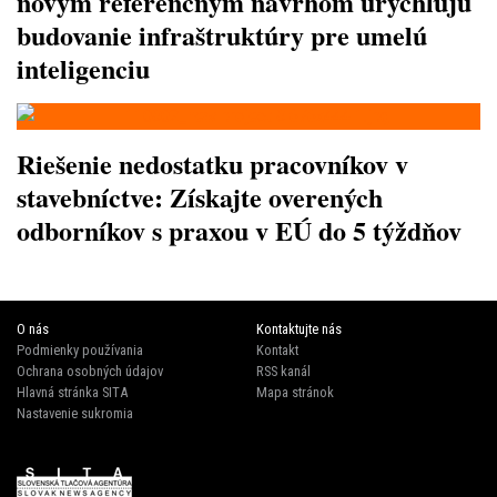
novým referenčným návrhom urýchľujú
budovanie infraštruktúry pre umelú
inteligenciu
Riešenie nedostatku pracovníkov v
stavebníctve: Získajte overených
odborníkov s praxou v EÚ do 5 týždňov
O nás
Kontaktujte nás
Podmienky používania
Kontakt
Ochrana osobných údajov
RSS kanál
Hlavná stránka SITA
Mapa stránok
Nastavenie sukromia