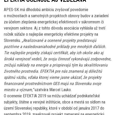
APES-SK má dlhodobú ambíciu zvyšovať povedomie
o možnostiach a samotných projektoch obnovy budov a zariadení
za účelom zlepšenia energetickej efektívnosti v súkromnom či
verejnom sektore. Aj z tohto dôvodu asociácia vyhlásila už tretí
ročník súťaže o najlepšie energeticky efektívne projekty na
Slovensku.
„Realizované a ocenené projekty predstavujú
pozitívne a nasledovaniahodné príklady pre mnohých ďalších.
Tie najlepšie projekty získajú certifikát, aby ich okolie ako aj
široká verejnosť vedeli, že svoju činnosť vykonávajú zodpovedne,
znižujú náklady na energie a prispievajú tým ku skvalitňovaniu
životného prostredia. EFEKTIA pre nás znamená aj dôležitú
spätnú väzbu, vďaka ktorej vieme jasne ukázať, že projekty
financované prostredníctvom GES majú na Slovensku svoje
miesto a význam,“
uzatvára Marcel Lauko.
O ocenenie EFEKTIA 2019 sa môžu uchádzať podnikateľské
subjekty, štátne a verejné inštitúcie, obce a mestá so sídlom na
území Slovenskej republiky, ktoré v období od januára 2017 do
septembra 2019, zrealizovali projekt zameraný na energetickú