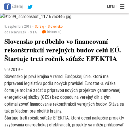
SITA Energetika
SITA Zdravotníctvo
SITA Financie
SITA Doprava
Zdieľaj
MENU
SITA Potravinárstvo
SITA Reality
SITA Školstvo
SITA Vidiek
9. septembra 2019
Správy
Slovensko
Diskusia(
)
od PRservis.sk
SITA
Slovensko predbehlo vo financovaní
rekonštrukcií verejných budov celú EÚ.
Štartuje tretí ročník súťaže EFEKTIA
9.9.2019 –
Slovensko je prvá krajina v rámci Európskej únie, ktorá má
pripravenú legislatívu podľa nových pravidiel Eurostat-u, vďaka
čomu je možné začať s prípravou nových projektov garantovanej
energetickej služby (GES) bez dopadu na verejný dlh a tým
optimalizovať financovanie rekonštrukcií verejných budov. Stáva sa
tak príkladom pre okolité krajiny.
Štartuje tretí ročník súťaže EFEKTIA, ktorá ocení najlepšie projekty
zvyšovania energetickej efektívnosti, projekty sa môžu prihlasovať