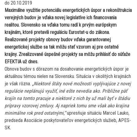
do 20.10.2019
Maximálne využitie potenciálu energetických úspor a rekonštrukcia
verejných budov je vďaka novej legislatíve ich financovania
realitou. Slovensko sa vďaka tomu radí k prvým európskym
krajinám, ktoré pretavili reguláciu Eurostat-u do zákona.
Realizované projekty obnovy budov vďaka garantovanej
energetickej službe sa tak môžu stať vzorom aj pre ostatné
krajiny. Zrealizované úspešné projekty sa môžu prihlásiť do súťaže
EFEKTIA už dnes.
Obnova budov s dôrazom na dosahovanie energetických úspor je
aktuálnou témou nielen na Slovensku. Situácia v okolitých krajinách
je však rôzna.
„Niektoré štáty nové možnosti vyplývajúce z novej
regulácie neplánujú využiť, iné ešte nevedia ako. Približne päť
krajín na tomto pracuje a niektoré z nich by už mali byť v štádiu
prípravy vzorovej zmluvy. Aj napriek tomu sme však ako krajina
minimálne rok pred ostatnými,“
upresňuje situáciu Marcel Lauko,
predseda Asociácie poskytovateľov energetických služieb, APES-
SK.