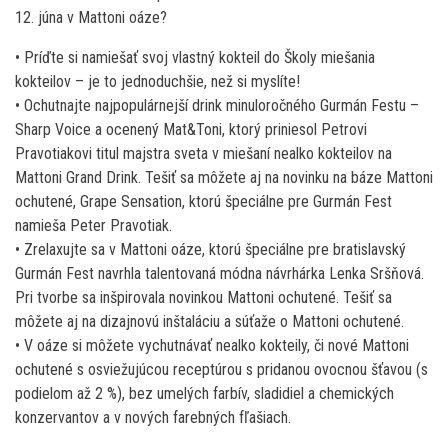
12. júna v Mattoni oáze?
• Príďte si namiešať svoj vlastný kokteil do Školy miešania
kokteilov – je to jednoduchšie, než si myslíte!
• Ochutnajte najpopulárnejší drink minuloročného Gurmán Festu –
Sharp Voice a ocenený Mat&Toni, ktorý priniesol Petrovi
Pravotiakovi titul majstra sveta v miešaní nealko kokteilov na
Mattoni Grand Drink. Tešiť sa môžete aj na novinku na báze Mattoni
ochutené, Grape Sensation, ktorú špeciálne pre Gurmán Fest
namieša Peter Pravotiak.
• Zrelaxujte sa v Mattoni oáze, ktorú špeciálne pre bratislavský
Gurmán Fest navrhla talentovaná módna návrhárka Lenka Sršňová.
Pri tvorbe sa inšpirovala novinkou Mattoni ochutené. Tešiť sa
môžete aj na dizajnovú inštaláciu a súťaže o Mattoni ochutené.
• V oáze si môžete vychutnávať nealko kokteily, či nové Mattoni
ochutené s osviežujúcou receptúrou s pridanou ovocnou šťavou (s
podielom až 2 %), bez umelých farbív, sladidiel a chemických
konzervantov a v nových farebných fľašiach.