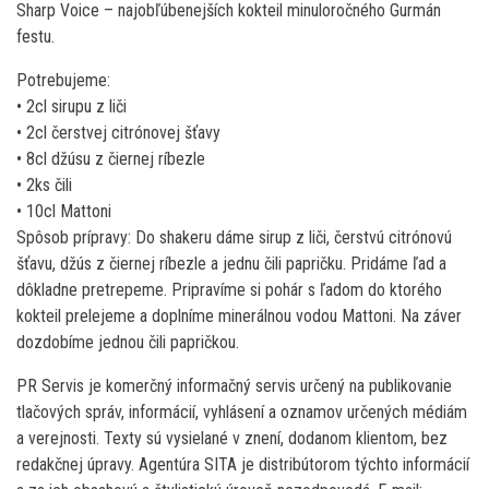
Sharp Voice – najobľúbenejších kokteil minuloročného Gurmán
festu.
Potrebujeme:
• 2cl sirupu z liči
• 2cl čerstvej citrónovej šťavy
• 8cl džúsu z čiernej ríbezle
• 2ks čili
• 10cl Mattoni
Spôsob prípravy: Do shakeru dáme sirup z liči, čerstvú citrónovú
šťavu, džús z čiernej ríbezle a jednu čili papričku. Pridáme ľad a
dôkladne pretrepeme. Pripravíme si pohár s ľadom do ktorého
kokteil prelejeme a doplníme minerálnou vodou Mattoni. Na záver
dozdobíme jednou čili papričkou.
PR Servis je komerčný informačný servis určený na publikovanie
tlačových správ, informácií, vyhlásení a oznamov určených médiám
a verejnosti. Texty sú vysielané v znení, dodanom klientom, bez
redakčnej úpravy. Agentúra SITA je distribútorom týchto informácií