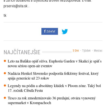
a za ich obsahovú a štylistickú úroveň nezodpovedá. E-mail:
prservis@sita.sk .
tk
Zdieľať
3 Dni
Týždeň
Mesiac
NAJČÍTANEJŠIE
Leto na Baťáku opäť ožíva. Euphoria Garden v Skalici je späť s
novou sériou open-air eventov
Nadácia Henkel Slovensko podporila folklórny festival, ktorý
spája generácie už 23 rokov
Legendy na pódiu a absolútny klúdek v Ploom zóne. Taký bol
17. ročník Cibuľa Festu
Tesco za rok zmodernizovalo 36 predajní, otvára vynovený
supermarket v Krompachoch