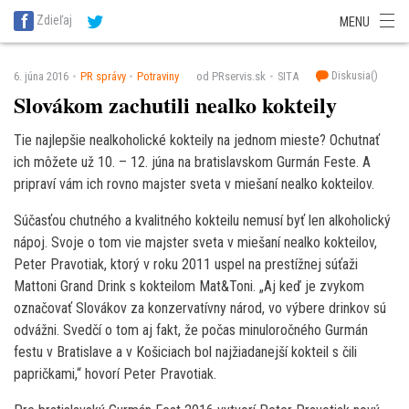
SITA Energetika
SITA Zdravotníctvo
SITA Financie
SITA Doprava
Zdieľaj
MENU
SITA Potravinárstvo
SITA Reality
SITA Školstvo
SITA Vidiek
Diskusia(
)
6. júna 2016
PR správy
Potraviny
od PRservis.sk
SITA
Slovákom zachutili nealko kokteily
Tie najlepšie nealkoholické kokteily na jednom mieste? Ochutnať
ich môžete už 10. – 12. júna na bratislavskom Gurmán Feste. A
pripraví vám ich rovno majster sveta v miešaní nealko kokteilov.
Súčasťou chutného a kvalitného kokteilu nemusí byť len alkoholický
nápoj. Svoje o tom vie majster sveta v miešaní nealko kokteilov,
Peter Pravotiak, ktorý v roku 2011 uspel na prestížnej súťaži
Mattoni Grand Drink s kokteilom Mat&Toni. „Aj keď je zvykom
označovať Slovákov za konzervatívny národ, vo výbere drinkov sú
odvážni. Svedčí o tom aj fakt, že počas minuloročného Gurmán
festu v Bratislave a v Košiciach bol najžiadanejší kokteil s čili
papričkami,“ hovorí Peter Pravotiak.