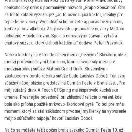
Pre bratislavský Gurmán Fest 2016 vytvorí Peter Pravotiak nový
nealkoholický drink s podmanivým názvom „Grape Sensation“. Čím
sa tento kokteil vyznačuje? „Je to osviežujúci kokteil, ideálny pre
teplé letné večery. Vychutnať si ho môžete aj počas bežných dní,
keďže je bez alkoholu. Zaujímavosťou je použitie novinky Mattoni
ochutené – biele hrozno. Spolu s citrusovými šťavami vytvára
chuťový súzvuk, ktorý ulahodí každému,“ dodáva Peter Pravotiak.
Nealko kokteily sú v trende nielen medzi „bežnými“ Slovákmi, ale aj
medzi profesionálnymi barmanmi, ktorí si svoje sily merajú v
medzinárodnej súťaže Mattoni Grand Drink. Slovenským
zástupcom v tomto ročníku súťaže bude Ladislav Doboš. Ten svoj
súťažný nápoj bližšie predstaví na Gurmán Feste v Bratislave. „Pre
môj súťažný drink A Touch Of Spring ma inšpirovalo kuchárske
umenie. Presnejšie povedané, pri zhliadnutí relácie o varení, kde
bola ako príloha použité mrkvovo-škoricové pyré. To bol pre mňa
moment, ktorý sa stal základnom prvotnej myšlienky na vytvorenie
môjho súťažného nápoja,“ hovorí Ladislav Doboš.
Na čo sa môžete tešiť počas bratislavského Gurmán Festu 10. až