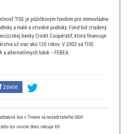
očnosť TISE je pôžičkovým fondom pre mimovládne
odniky a malé a stredné podniky. Fond bol zriadený
ancúzskej banky Crédit Coopératif, ktorá financuje
rstva už viac ako 120 rokov. V 2002 sa TISE
ch a alternatívnych bánk – FEBEA.
Zdieľať
tbalová šou v Trnave sa nezadržateľne blíži!
 Jeho lyo ovocie dnes valcuje trh