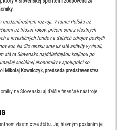
j, ktorý v Slovenskej sporiteľni zodpovedá za
nomiky.
m medzinárodnom rozvoji. V rámci Poľska už
kami už tridsať rokov, pričom sme z vlastných
ych a investičných fondov a ďalších zdrojov poskytli
v eur. Na Slovensku sme už isté aktivity vyvinuli,
om stáva Slovensko najdôležitejšou krajinou po
tunajšej sociálnej ekonomiky v spolupráci so
dol
Mikołaj Kowalczyk, predseda predstavenstva
nomiky na Slovensku aj ďalšie finančné nástroje.
NG
entnom vlastníctve štátu. Jej hlavným poslaním je