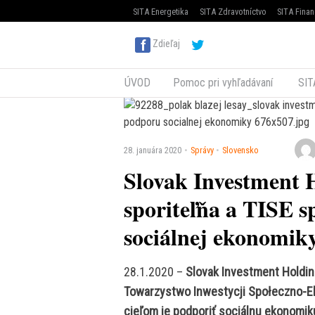
SITA Energetika
SITA Zdravotníctvo
SITA Finan
Zdieľaj
ÚVOD
Pomoc pri vyhľadávaní
SIT
28. januára 2020
Správy
Slovensko
Slovak Investment 
sporiteľňa a TISE 
sociálnej ekonomik
28.1.2020 –
Slovak Investment Holdin
Towarzystwo Inwestycji Społeczno-Ek
cieľom je podporiť sociálnu ekonomi