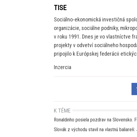
TISE
Sociálno-ekonomická investičná spol
organizácie, sociálne podniky, mikrop
v roku 1991. Dnes je vo vlastníctve fr
projekty v odvetví sociálneho hospodá
pripojilo k Európskej federácii etický
Inzercia
K TÉME
Ronaldinho posiela pozdrav na Slovensko. Fu
Slovák z východu stavil na vlastnú baliareň: