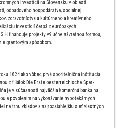
kromných investícií na Slovensku v oblasti
osti, odpadového hospodárstva, sociálnej
ov, zdravotníctva a kultúrneho a kreatívneho
alizáciu investícií čerpá z európskych
 SIH financuje projekty výlučne návratnou formou,
 nie grantovým spôsobom.
roku 1824 ako vôbec prvá sporiteľničná inštitúcia
u z filiálok Die Erste oesterreichische Spar-
ľňa je v súčasnosti najväčšia komerčná banka na
ciou a povolením na vykonávanie hypotekárnych
l na trhu vkladov a najrozsiahlejšiu sieť vlastných