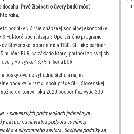
p
o dosahu. Prvé žiadosti o úvery budú môcť
hto roka.
to podniky v širšie chápanej sociálnej ekonomike
v SIH, ktoré pochádzajú z Operačného programu
kov Slovenskej sporiteľne a TISE. SIH ako partner
 milióna EUR, na základe ktorej partneri zo svojich
 úvery vo výške 18,75 milióna EUR.
 na poskytovanie výhodnejšieho a najmä
álne podniky. V rámci spolupráce SIH, Slovenskej
e možné do konca roku 2023 podporiť až vyše 300
 je v slovenských podmienkach jedinečným
cký nástroj na návratnú podporu sociálnej
rejného a súkromného sektora. Sociálne podniky sa