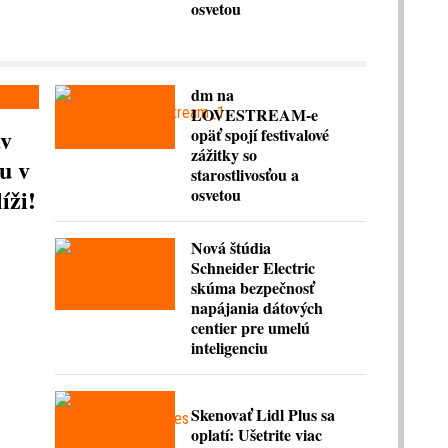
osvetou
dm na
LOVESTREAM-e
av
opäť spojí festivalové
zážitky so
u v
starostlivosťou a
íži!
osvetou
Nová štúdia
Schneider Electric
skúma bezpečnosť
napájania dátových
centier pre umelú
inteligenciu
Skenovať Lidl Plus sa
oplatí: Ušetrite viac