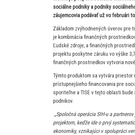
sociálne podniky a podniky sociálneh
záujemcovia podávať už vo februári to
Základom zvýhodnených úverov pre tie
je kombinácia finančných prostriedko
Ľudské zdroje, a finančných prostried
projektu poskytne záruku vo výške 3,75
finančných prostriedkov vytvoria nové
Týmto produktom sa vytvára priestor
prístupnejšieho financovania pre soci
sporiteľne a TISE v tejto oblasti bud
podnikov.
„Spoločná operácia SIH-u a partnerov
projektom, keďže ide o prvý systemati
ekonomiky, vznikajúci v spolupráci ve