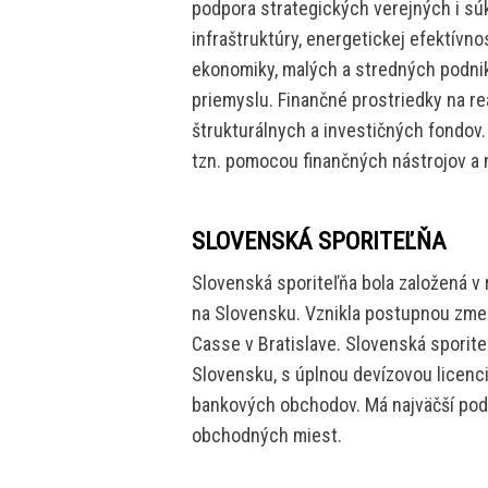
podpora strategických verejných i sú
infraštruktúry, energetickej efektívn
ekonomiky, malých a stredných podnik
priemyslu. Finančné prostriedky na re
štrukturálnych a investičných fondov.
tzn. pomocou finančných nástrojov a
SLOVENSKÁ SPORITEĽŇA
Slovenská sporiteľňa bola založená v 
na Slovensku. Vznikla postupnou zmeno
Casse v Bratislave. Slovenská sporite
Slovensku, s úplnou devízovou licen
bankových obchodov. Má najväčší podie
obchodných miest.