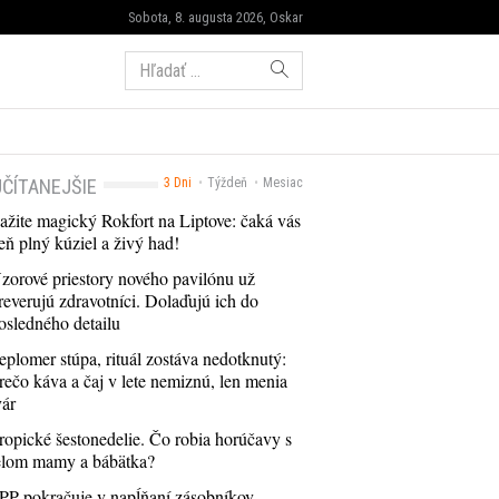
Sobota, 8. augusta 2026, Oskar
Hľadať:
ČÍTANEJŠIE
3 Dni
Týždeň
Mesiac
ažite magický Rokfort na Liptove: čaká vás
eň plný kúziel a živý had!
zorové priestory nového pavilónu už
reverujú zdravotníci. Dolaďujú ich do
osledného detailu
eplomer stúpa, rituál zostáva nedotknutý:
rečo káva a čaj v lete nemiznú, len menia
vár
ropické šestonedelie. Čo robia horúčavy s
elom mamy a bábätka?
PP pokračuje v napĺňaní zásobníkov