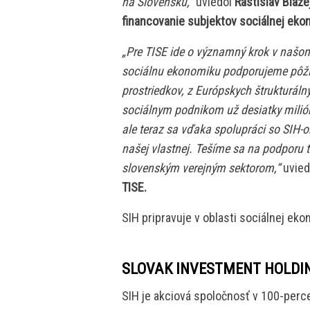
na Slovensku,“
uviedol
Rastislav Blaže
financovanie subjektov sociálnej eko
„Pre TISE ide o významný krok v našo
sociálnu ekonomiku podporujeme pôžič
prostriedkov, z Európskych štrukturáln
sociálnym podnikom už desiatky milióno
ale teraz sa vďaka spolupráci so SIH-
našej vlastnej. Tešíme sa na podporu 
slovenským verejným sektorom,“
uvie
TISE.
SIH pripravuje v oblasti sociálnej eko
SLOVAK INVESTMENT HOLDI
SIH je akciová spoločnosť v 100-perc