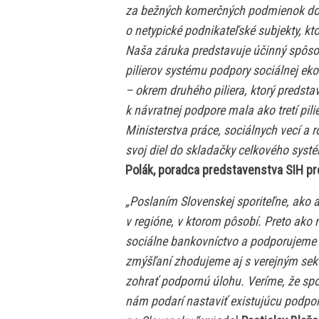
za bežných komerčných podmienok dost
o netypické podnikateľské subjekty, kt
Naša záruka predstavuje účinný spôsob,
pilierov systému podpory sociálnej ek
– okrem druhého piliera, ktorý predsta
k návratnej podpore mala ako tretí pi
Ministerstva práce, sociálnych vecí a 
svoj diel do skladačky celkového syst
Polák, poradca predstavenstva SIH pr
„Poslaním Slovenskej sporiteľne, ako aj
v regióne, v ktorom pôsobí. Preto ako
sociálne bankovníctvo a podporujeme 
zmýšľaní zhodujeme aj s verejným sekt
zohrať podpornú úlohu. Veríme, že sp
nám podarí nastaviť existujúcu podpo