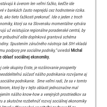
ávajú k úverom len veľmi ťažko, keďže ide
oré v bankách často neprejdú cez hodnotenie rizika.
 ako tieto ťažkosti prekonať. Ide o jeden z troch
onomiky, ktorý sa na Slovensku momentálne vytvára
vujú už existujúce regionálne poradenské centrá, by
lier pribudnúť ešte doplnková grantová schéma
rodiny. Spustením záručného nástroja tak SIH vkladá
ému podpory pre sociálne podniky,“
uviedol
Michal
e oblasť sociálnej ekonomiky.
 cele skupiny Erste, je rozširovanie prosperity
 neoddeliteľnú súčasť nášho podnikania rozvíjame aj
sociálne podnikanie. Sme veľmi radi, že sa v tomto
orom, ktorý by v tejto oblasti jednoznačne mal
ojením nášho know-how a verejných prostriedkov sa
ru a skutočne rozbehnúť rozvoj sociálnej ekonomiky