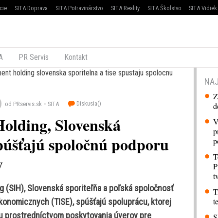
cie
SITA Doprava
SITA Potravinárstvo
SITA Reality
SITA Školstvo
SITA Vidiek
A
PR Servis
Kontakt
NAJ
Z
Diskusia(
)
od PRservis.sk
SITA
d
Holding, Slovenská
V
p
spúšťajú spoločnú podporu
p
T
y
P
t
g (SIH), Slovenská sporiteľňa a poľská spoločnosť
T
t
onomicznych (TISE), spúšťajú spoluprácu, ktorej
ku prostredníctvom poskytovania úverov pre
S