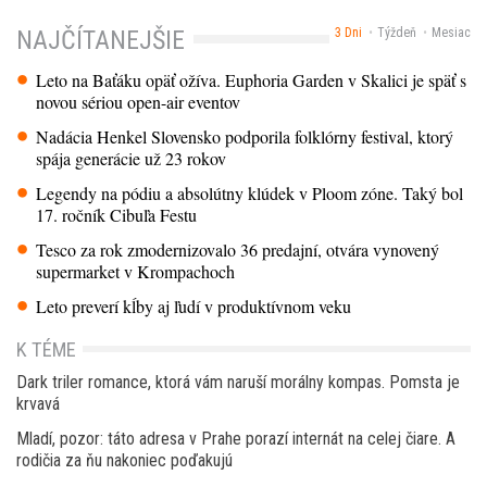
3 Dni
Týždeň
Mesiac
NAJČÍTANEJŠIE
Leto na Baťáku opäť ožíva. Euphoria Garden v Skalici je späť s
novou sériou open-air eventov
Nadácia Henkel Slovensko podporila folklórny festival, ktorý
spája generácie už 23 rokov
Legendy na pódiu a absolútny klúdek v Ploom zóne. Taký bol
17. ročník Cibuľa Festu
Tesco za rok zmodernizovalo 36 predajní, otvára vynovený
supermarket v Krompachoch
Leto preverí kĺby aj ľudí v produktívnom veku
K TÉME
Dark triler romance, ktorá vám naruší morálny kompas. Pomsta je
krvavá
Mladí, pozor: táto adresa v Prahe porazí internát na celej čiare. A
rodičia za ňu nakoniec poďakujú