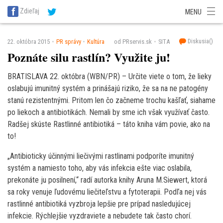
SITA Energetika
SITA Zdravotníctvo
SITA Financie
SITA Doprava
Zdieľaj
MENU
SITA Potravinárstvo
SITA Reality
SITA Školstvo
SITA Vidiek
Diskusia(
)
22. októbra 2015
PR správy
Kultúra
od PRservis.sk
SITA
Poznáte silu rastlín? Využite ju!
BRATISLAVA 22. októbra (WBN/PR) – Určite viete o tom, že lieky
oslabujú imunitný systém a prinášajú riziko, že sa na ne patogény
stanú rezistentnými. Pritom len čo začneme trochu kašľať, siahame
po liekoch a antibiotikách. Nemali by sme ich však využívať často.
Radšej skúste Rastlinné antibiotiká – táto kniha vám povie, ako na
to!
„Antibioticky účinnými liečivými rastlinami podporíte imunitný
systém a namiesto toho, aby vás infekcia ešte viac oslabila,
prekonáte ju posilnení,“ radí autorka knihy Aruna M.Siewert, ktorá
sa roky venuje ľudovému liečiteľstvu a fytoterapii. Podľa nej vás
rastlinné antibiotiká vyzbroja lepšie pre prípad nasledujúcej
infekcie. Rýchlejšie vyzdraviete a nebudete tak často chorí.