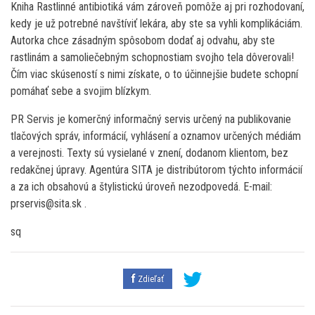
Kniha Rastlinné antibiotiká vám zároveň pomôže aj pri rozhodovaní,
kedy je už potrebné navštíviť lekára, aby ste sa vyhli komplikáciám.
Autorka chce zásadným spôsobom dodať aj odvahu, aby ste
rastlinám a samoliečebným schopnostiam svojho tela dôverovali!
Čím viac skúseností s nimi získate, o to účinnejšie budete schopní
pomáhať sebe a svojim blízkym.
PR Servis je komerčný informačný servis určený na publikovanie
tlačových správ, informácií, vyhlásení a oznamov určených médiám
a verejnosti. Texty sú vysielané v znení, dodanom klientom, bez
redakčnej úpravy. Agentúra SITA je distribútorom týchto informácií
a za ich obsahovú a štylistickú úroveň nezodpovedá. E-mail:
prservis@sita.sk .
sq
Zdieľať