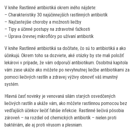
V knihe Rastlinné antibiotiká okrem iného nájdete:
– Charakteristiky 30 najúčinnejších rastlinných antibiotík
– Najčastejšie choroby a možnosti liečby
– Tipy a účinné postupy na zdravotné ťažkosti
– Úprava črevnej mikroflóry po užívaní antibiotík
V knihe Rastlinné antibiotiká sa dočítate, čo sú to antibiotiká a ako
účinkujú. Okrem toho sa dozviete, aké otázky by ste mali položiť
lekárovi v prípade, že vám odporučí antibiotikum. Osobitná kapitola
vám zase ukáže ako môžete po nevyhnutnej liečbe antibiotikami za
pomoci liečivých rastlín a zdravej výživy obnoviť váš imunitný
systém.
Hlavná časť novinky je venovaná silám starých osvedčených
liečivých rastlín a ukáže vám, ako môžete rastlinnou pomocou bez
vedľajších účinkov liečiť ľahšie infekcie. Rastlinné liečivá pôsobia
zároveň – na rozdiel od chemických antibiotík – nielen proti
baktériám, ale aj proti vírusom a plesniam.