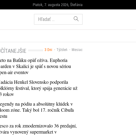
Piatok, 7. augusta 2026, Štefánia
Hľadať:
ČÍTANEJŠIE
3 Dni
Týždeň
Mesiac
eto na Baťáku opäť ožíva. Euphoria
arden v Skalici je späť s novou sériou
pen-air eventov
adácia Henkel Slovensko podporila
olklórny festival, ktorý spája generácie už
3 rokov
egendy na pódiu a absolútny klúdek v
loom zóne. Taký bol 17. ročník Cibuľa
estu
esco za rok zmodernizovalo 36 predajní,
tvára vynovený supermarket v