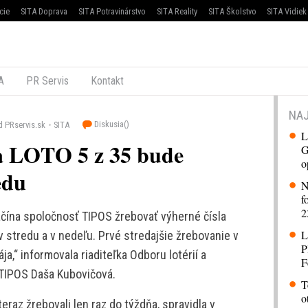
cie
SITA Doprava
SITA Potravinárstvo
SITA Reality
SITA Školstvo
SITA Vidiek
A
PR Servis
Kontakt
NAJ
Diskusia(
)
d PRservis.sk
SITA
L
a LOTO 5 z 35 bude
G
o
edu
N
f
2
ačína spoločnosť TIPOS žrebovať výherné čísla
L
v stredu a v nedeľu. Prvé stredajšie žrebovanie v
P
ja,“ informovala riaditeľka Odboru lotérií a
F
 TIPOS Daša Kubovičová.
T
o
eraz žrebovali len raz do týždňa, spravidla v