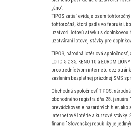
„áno“.
TIPOS zatiaľ eviduje osem tohtoročný
tohtoročná, ktorá padla vo februári, bo
uzatvoril lotovú stávku s doplnkovou 
uzatváraní lotovej stávky pre doplnko
TIPOS, národná lotériová spoločnosť, a
LOTO 5 z 35, KENO 10 a EUROMILIÓNY
prostredníctvom internetu cez strán
zaslaním bezplatnej prázdnej SMS spr
Obchodná spoločnosť TIPOS, národná l
obchodného registra dňa 28. januára 
prevádzkovanie hazardných hier, ako sú
internetové lotérie a kurzové stávky
financií Slovenskej republiky je jedi