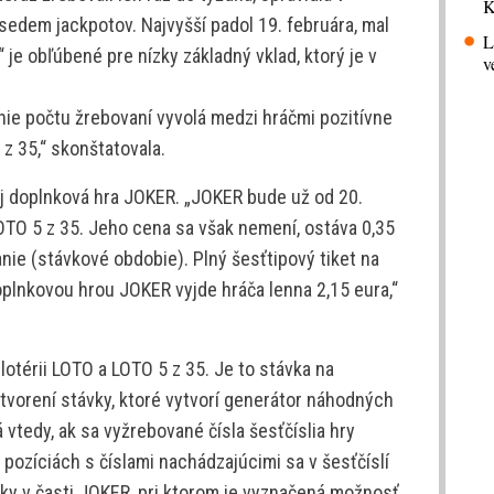
K
 sedem jackpotov. Najvyšší padol 19. februára, mal
L
“ je obľúbené pre nízky základný vklad, ktorý je v
v
nie počtu žrebovaní vyvolá medzi hráčmi pozitívne
 z 35,“ skonštatovala.
aj doplnková hra JOKER. „JOKER bude už od 20.
OTO 5 z 35. Jeho cena sa však nemení, ostáva 0,35
nie (stávkové obdobie). Plný šesťtipový tiket na
oplnkovou hrou JOKER vyjde hráča lenna 2,15 eura,“
lotérii LOTO a LOTO 5 z 35. Je to stávka na
tvorení stávky, ktoré vytvorí generátor náhodných
 vtedy, ak sa vyžrebované čísla šesťčíslia hry
pozíciách s číslami nachádzajúcimi sa v šesťčíslí
vky v časti JOKER, pri ktorom je vyznačená možnosť