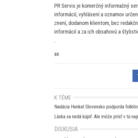
PR Servis je komerčný informačný serv
informácií, vyhlásení a oznamov určen
znení, dodanom klientom, bez redakčne
informácií a za ich obsahovú a štylis
.
ax
K TÉME
Nadácia Henkel Slovensko podporila folklórn
Láska sa nedá kúpiť. Ale môže prísť v tú na
DISKUSIA