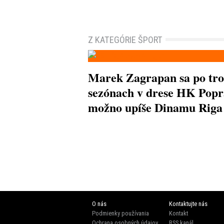
Z KATEGÓRIE ŠPORT
Marek Zagrapan sa po tr
sezónach v drese HK Pop
možno upíše Dinamu Riga
O nás
Kontaktujte nás
Podmienky používania
Kontakt
Ochrana osobných údajov
RSS kanál