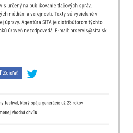
is určený na publikovanie tlačových správ,
ých médiám a verejnosti. Texty sú vysielané v
j úpravy. Agentúra SITA je distribútorom týchto
tickú úroveň nezodpovedá. E-mail: prservis@sita.sk
Zdieľať
y festival, ktorý spája generácie už 23 rokov
jmenej vhodnú chvíľu