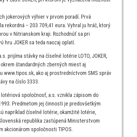
ch jokerových výhier v prvom poradí. Prvá
la rekordná – 203 709,41 eura. Vyhral ju hráč, ktorý
hrou v Nitrianskom kraji. Rozhodnúť sa pri
vú hru JOKER sa teda naozaj oplatí.
.s. prijíma stávky na číselné lotérie LOTO, JOKER,
 okrem štandardných zberných miest aj
ku www.tipos.sk, ako aj prostredníctvom SMS správ
ávy na číslo 3333.
otériová spoločnosť, a.s. vznikla zápisom do
1993. Predmetom jej činnosti je predovšetkým
 napríklad číselné lotérie, okamžité lotérie,
. Slovenská republika zastúpená Ministerstvom
ným akcionárom spoločnosti TIPOS.