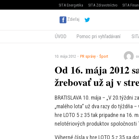
SITA Energetika
SITA Zdravotníctvo
SITA Finan
Zdieľaj
ÚVOD
Pomoc pri vyhľadávaní
SIT
10. mája 2012
PR správy
Šport
o
Od 16. mája 2012 s
žrebovať už aj v str
BRATISLAVA 10. mája – „V 20.týždni z
„malého lota“ už dva razy do týždňa – 
hre LOTO 5 z 35 tak pripadne na 16. má
nelotériových produktov spoločnosti
Výherné čísla v hre LOTO 5 z 35 sa dot