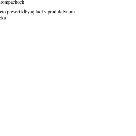
rompachoch
eto preverí kĺby aj ľudí v produktívnom
eku