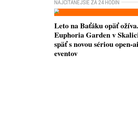
NAJČÍTANEJŠIE ZA 24 HODÍN
Leto na Baťáku opäť ožíva
Euphoria Garden v Skalici
späť s novou sériou open-a
eventov