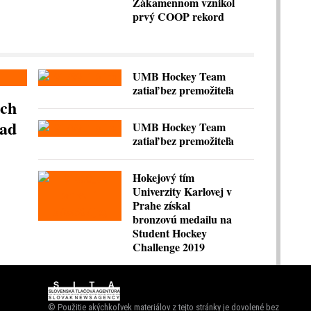
Zákamennom vznikol
prvý COOP rekord
UMB Hockey Team
zatiaľ bez premožiteľa
och
rad
UMB Hockey Team
zatiaľ bez premožiteľa
Hokejový tím
Univerzity Karlovej v
Prahe získal
bronzovú medailu na
Student Hockey
Challenge 2019
© Použitie akýchkoľvek materiálov z tejto stránky je dovolené bez