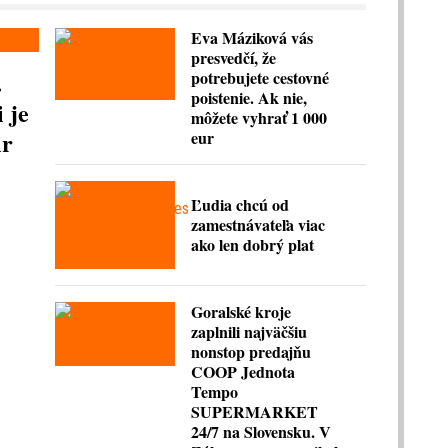
Eva Máziková vás
presvedčí, že
.
potrebujete cestovné
poistenie. Ak nie,
 je
môžete vyhrať 1 000
ir
eur
Ľudia chcú od
zamestnávateľa viac
ako len dobrý plat
Goralské kroje
zaplnili najväčšiu
nonstop predajňu
COOP Jednota
Tempo
SUPERMARKET
24/7 na Slovensku. V