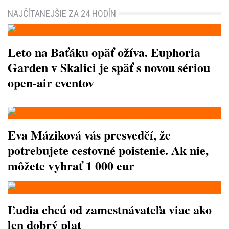
NAJČÍTANEJŠIE ZA 24 HODÍN
Leto na Baťáku opäť ožíva. Euphoria
Garden v Skalici je späť s novou sériou
open-air eventov
Eva Máziková vás presvedčí, že
potrebujete cestovné poistenie. Ak nie,
môžete vyhrať 1 000 eur
Ľudia chcú od zamestnávateľa viac ako
len dobrý plat