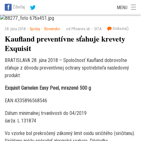
SITA Energetika
SITA Zdravotníctvo
SITA Financie
SITA Doprava
Zdieľaj
MENU
SITA Potravinárstvo
SITA Reality
SITA Školstvo
SITA Vidiek
Diskusia(
)
28. júna 2018
Správy
Slovensko
od PRservis.sk
SITA
Kaufland preventívne sťahuje krevety
Exquisit
BRATISLAVA 28. júna 2018 – Spoločnosť Kaufland dobrovoľne
sťahuje z dôvodu preventívnej ochrany spotrebiteľa nasledovný
produkt:
Exquisit Garnelen Easy Peel, mrazené 500 g
EAN 4335896568546
Dátum minimalnej trvanlivosti do 04/2019
šarža: L 131874
Vo vzorke bol prekročený zákonný limit oxidu siričitého (siričitanu).
Siričitany môžu spôsobiť alergické reakcie. Dôsledky