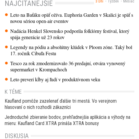
3 Dni
Týždeň
Mesiac
NAJČÍTANEJŠIE
Leto na Baťáku opäť ožíva. Euphoria Garden v Skalici je späť s
novou sériou open-air eventov
Nadácia Henkel Slovensko podporila folklórny festival, ktorý
spája generácie už 23 rokov
Legendy na pódiu a absolútny klúdek v Ploom zóne. Taký bol
17. ročník Cibuľa Festu
Tesco za rok zmodernizovalo 36 predajní, otvára vynovený
supermarket v Krompachoch
Leto preverí kĺby aj ľudí v produktívnom veku
K TÉME
Kaufland pomôže zazelenať ďalšie tri mestá. Vo verejnom
hlasovaní o nich rozhodli zákazníci
Jednoduché zbieranie bodov, prehľadnejšia aplikácia a výhody na
mieru: Kaufland Card XTRA prináša XTRA bonusy
DISKUSIA