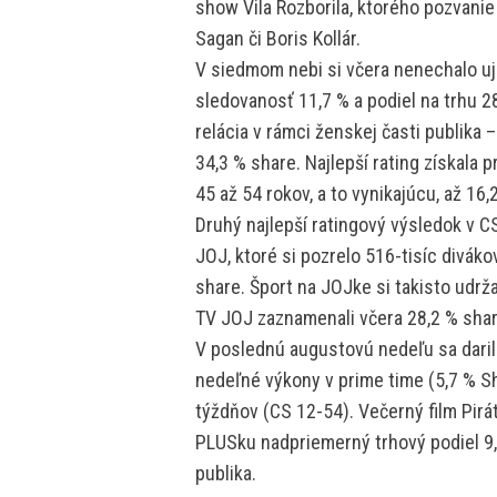
show Vila Rozborila, ktorého pozvanie 
Sagan či Boris Kollár.
V siedmom nebi si včera nenechalo ujs
sledovanosť 11,7 % a podiel na trhu 2
relácia v rámci ženskej časti publika 
34,3 % share. Najlepší rating získala 
45 až 54 rokov, a to vynikajúcu, až 16
Druhý najlepší ratingový výsledok v C
JOJ, ktoré si pozrelo 516-tisíc divák
share. Šport na JOJke si takisto udrž
TV JOJ zaznamenali včera 28,2 % shar
V poslednú augustovú nedeľu sa darilo
nedeľné výkony v prime time (5,7 % S
týždňov (CS 12-54). Večerný film Piráti
PLUSku nadpriemerný trhový podiel 9,0
publika.