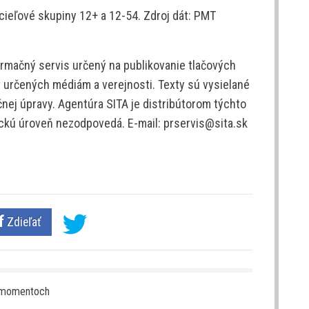
ieľové skupiny 12+ a 12-54. Zdroj dát: PMT
rmačný servis určený na publikovanie tlačových
v určených médiám a verejnosti. Texty sú vysielané
nej úpravy. Agentúra SITA je distribútorom týchto
tickú úroveň nezodpovedá. E-mail: prservis@sita.sk
Zdieľať
ch momentoch