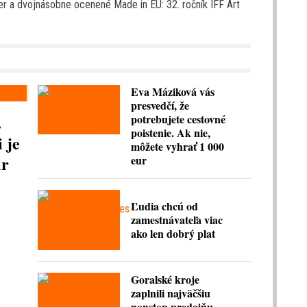
ner a dvojnásobne ocenené Made in EU: 32. ročník IFF Art
Eva Máziková vás
presvedčí, že
.
potrebujete cestovné
poistenie. Ak nie,
 je
môžete vyhrať 1 000
ir
eur
Ľudia chcú od
zamestnávateľa viac
ako len dobrý plat
Goralské kroje
zaplnili najväčšiu
nonstop predajňu