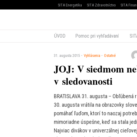
SITA Energetika
SITA Zdravotníctvo
SITA Finan
ÚVOD
Pomoc pri vyhľadávaní
SIT
31. augusta 2015
Vyhlásenia
Ostatné
JOJ: V siedmom neb
v sledovanosti
BRATISLAVA 31. augusta – Obľúbená re
30. augusta vrátila na obrazovky slov
pomáhať ľuďom, ktorí to naozaj potre
mimoriadne úspešne, keď sa stala jed
Najviac divákov v univerzálnej cieľove