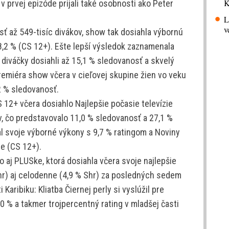
K
v prvej epizóde prijali také osobnosti ako Peter
L
v
ť až 549-tisíc divákov, show tak dosiahla výbornú
8,2 % (CS 12+). Ešte lepší výsledok zaznamenala
– diváčky dosiahli až 15,1 % sledovanosť a skvelý
premiéra show včera v cieľovej skupine žien vo veku
,2 % sledovanosť.
S 12+ včera dosiahlo Najlepšie počasie televízie
ov, čo predstavovalo 11,0 % sledovanosť a 27,1 %
al svoje výborné výkony s 9,7 % ratingom a Noviny
e (CS 12+).
 aj PLUSke, ktorá dosiahla včera svoje najlepšie
hr) aj celodenne (4,9 % Shr) za posledných sedem
 Karibiku: Kliatba Čiernej perly si vyslúžil pre
 % a takmer trojpercentný rating v mladšej časti