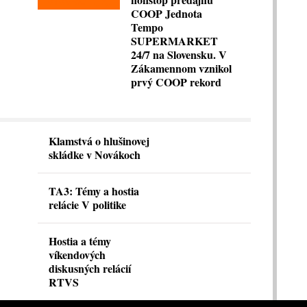
COOP Jednota
Tempo
SUPERMARKET
24/7 na Slovensku. V
Zákamennom vznikol
prvý COOP rekord
Klamstvá o hlušinovej
skládke v Novákoch
TA3: Témy a hostia
relácie V politike
Hostia a témy
víkendových
diskusných relácií
RTVS