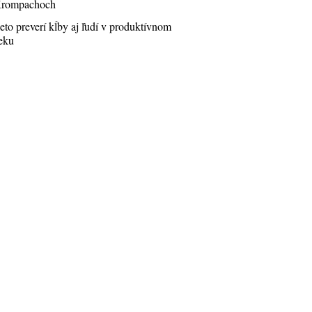
rompachoch
eto preverí kĺby aj ľudí v produktívnom
eku