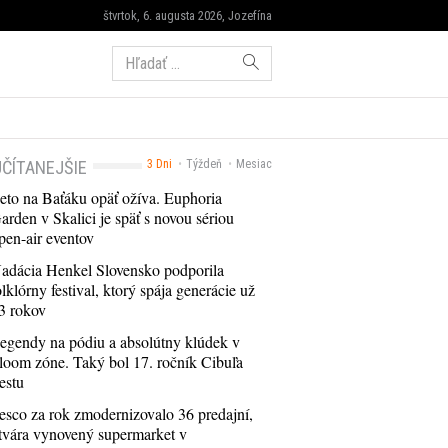
štvrtok, 6. augusta 2026, Jozefína
Hľadať:
ČÍTANEJŠIE
3 Dni
Týždeň
Mesiac
eto na Baťáku opäť ožíva. Euphoria
arden v Skalici je späť s novou sériou
pen-air eventov
adácia Henkel Slovensko podporila
olklórny festival, ktorý spája generácie už
3 rokov
egendy na pódiu a absolútny klúdek v
loom zóne. Taký bol 17. ročník Cibuľa
estu
esco za rok zmodernizovalo 36 predajní,
tvára vynovený supermarket v