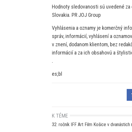
Hodnoty sledovanosti sú uvedené za c
Slovakia. PR JOJ Group
Vyhlásenia a oznamy je komerčný info
správ, informácií, vyhlásení a oznamo
v znení, dodanom klientom, bez redakč
informácií a za ich obsahovú a štylis
.
es;bl
K TÉME
32. ročník IFF Art Film Košice v dvanásti