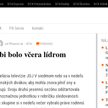
cie
SITA Doprava
SITA Potravinárstvo
SITA Reality
SITA Školstvo
SITA Vidiek
A
PR Servis
Kontakt
NAJ
Diskusia(
)
od PRservis.sk
SITA
L
i bolo včera lídrom
G
o
N
f
2
lácia televízie JOJ V siedmom nebi sa v nedeľu
L
enských divákov, aby mohla znova plniť sny a
P
bujú. Svoju druhú jesennú sezónu odštartovala
F
noznačnou jednotkou v rebríčku sledovanosti.
T
j skupine si v nedeľu večer vybralo práve rodinnú
o