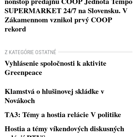
nonstop predajňu COOP Jednota Tempo
SUPERMARKET 24/7 na Slovensku. V
Zákamennom vznikol prvý COOP
rekord
Z KATEGÓRIE OSTATNÉ
Vyhlásenie spoločnosti k aktivite
Greenpeace
Klamstvá o hlušinovej skládke v
Novákoch
TA3: Témy a hostia relácie V politike
Hostia a témy víkendových diskusných