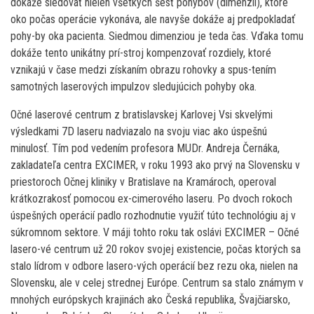
dokáže sledovať nielen všetkých šesť pohybov (dimenzií), ktoré
oko počas operácie vykonáva, ale navyše dokáže aj predpokladať
pohy-by oka pacienta. Siedmou dimenziou je teda čas. Vďaka tomu
dokáže tento unikátny prí-stroj kompenzovať rozdiely, ktoré
vznikajú v čase medzi získaním obrazu rohovky a spus-tením
samotných laserových impulzov sledujúcich pohyby oka.
Očné laserové centrum z bratislavskej Karlovej Vsi skvelými
výsledkami 7D laseru nadviazalo na svoju viac ako úspešnú
minulosť. Tím pod vedením profesora MUDr. Andreja Černáka,
zakladateľa centra EXCIMER, v roku 1993 ako prvý na Slovensku v
priestoroch Očnej kliniky v Bratislave na Kramároch, operoval
krátkozrakosť pomocou ex-cimerového laseru. Po dvoch rokoch
úspešných operácií padlo rozhodnutie využiť túto technológiu aj v
súkromnom sektore. V máji tohto roku tak oslávi EXCIMER – Očné
lasero-vé centrum už 20 rokov svojej existencie, počas ktorých sa
stalo lídrom v odbore lasero-vých operácií bez rezu oka, nielen na
Slovensku, ale v celej strednej Európe. Centrum sa stalo známym v
mnohých európskych krajinách ako Česká republika, Švajčiarsko,