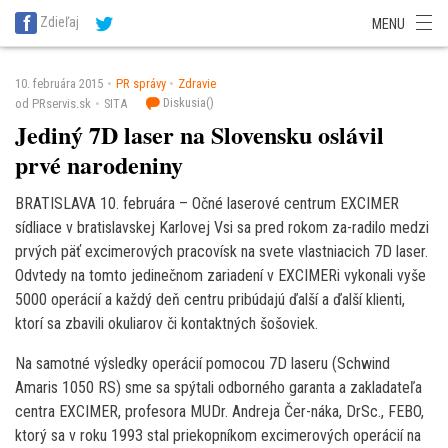
SITA Energetika
SITA Zdravotníctvo
SITA Financie
SITA Doprava
Zdieľaj
MENU
SITA Potravinárstvo
SITA Reality
SITA Školstvo
SITA Vidiek
10. februára 2015
PR správy
Zdravie
Diskusia(
)
od PRservis.sk
SITA
Jediný 7D laser na Slovensku oslávil
prvé narodeniny
BRATISLAVA 10. februára – Očné laserové centrum EXCIMER
sídliace v bratislavskej Karlovej Vsi sa pred rokom za-radilo medzi
prvých päť excimerových pracovísk na svete vlastniacich 7D laser.
Odvtedy na tomto jedinečnom zariadení v EXCIMERi vykonali vyše
5000 operácií a každý deň centru pribúdajú ďalší a ďalší klienti,
ktorí sa zbavili okuliarov či kontaktných šošoviek.
Na samotné výsledky operácií pomocou 7D laseru (Schwind
Amaris 1050 RS) sme sa spýtali odborného garanta a zakladateľa
centra EXCIMER, profesora MUDr. Andreja Čer-náka, DrSc., FEBO,
ktorý sa v roku 1993 stal priekopníkom excimerových operácií na