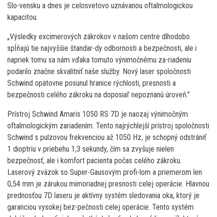
Slo-vensku a dnes je celosvetovo uznávanou oftalmologickou
kapacitou.
„Výsledky excimerových zákrokov v našom centre dlhodobo
spĺňajú tie najvyššie štandar-dy odbornosti a bezpečnosti, ale i
napriek tomu sa nám vďaka tomuto výnimočnému za-riadeniu
podarilo značne skvalitniť naše služby. Nový laser spoločnosti
Schwind opätovne posunul hranice rýchlosti, presnosti a
bezpečnosti celého zákroku na doposiaľ nepoznanú úroveň.”
Prístroj Schwind Amaris 1050 RS 7D je naozaj výnimočným
oftalmologickým zariadením. Tento najrýchlejší prístroj spoločnosti
Schwind s pulzovou frekvenciou až 1050 Hz, je schopný odstrániť
1 dioptriu v priebehu 1,3 sekundy, čím sa zvyšuje nielen
bezpečnosť, ale i komfort pacienta počas celého zákroku.
Laserový zväzok so Super-Gausovým profi-lom a priemerom len
0,54 mm je zárukou mimoriadnej presnosti celej operácie. Hlavnou
prednosťou 7D laseru je aktívny systém sledovania oka, ktorý je
garanciou vysokej bez-pečnosti celej operácie. Tento systém