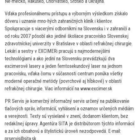
Ne-mecko, Rakúsko, Chorvátsko, Srbsko a Ukrajina.
Vďaka profesionálnemu prístupu a výborným výsledkom získalo
dôveru i uznanie mno-hých zahraničných kliník i klientov.
Spolupracuje s viacerými odborníkmi na Slovensku i v zahraničí a
od roku 2007 pôsobí ako jediné školiace pracovisko Slovenskej
zdravotníckej univerzity v Bratislave v oblasti refrakčnej chirurgie.
Lekári a sestry v EXCIMERi pracujú s najmodernejšími
technológiami a ako jediní na Slovensku prevádzkujú dva
excimerové lasery a jeden femtosekundový laser na jednom
pracovisku, vďaka čomu v súčasnosti centrum ponúka všetky
moderné operačné metódy (povrchové aj hĺbkové) v oblasti
refrakčnej chirurgie. Viac informácií na www.excimer.sk
PR Servis je komerčný informačný servis určený na publikovanie
tlačových správ, informácií, vyhlásení a oznamov určených médiám
a verejnosti. Texty sú vysielané v znení, dodanom klientom, bez
redakčnej úpravy. Agentúra SITA je distribútorom týchto informácií
a za ich obsahovú a štylistickú úroveň nezodpovedá. E-mail:
prservis@sita.sk .