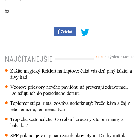
bx
Zdieľať
3 Dni
Týždeň
Mesiac
NAJČÍTANEJŠIE
Zažite magický Rokfort na Liptove: čaká vás deň plný kúziel a
živý had!
Vzorové priestory nového pavilónu už preverujú zdravotníci.
Dolaďujú ich do posledného detailu
Teplomer stúpa, rituál zostáva nedotknutý: Prečo káva a čaj v
lete nemiznú, len menia tvár
Tropické šestonedelie. Čo robia horúčavy s telom mamy a
bábätka?
SPP pokračuje v napĺňaní zásobníkov plynu. Druhý míľnik