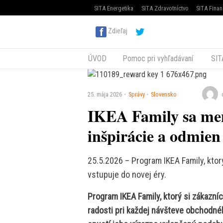
SITA Energetika
SITA Zdravotníctvo
SITA Finan
Zdieľaj
ÚVOD
Pomoc pri vyhľadávaní
SIT
25. mája 2026
Správy
Slovensko
IKEA Family sa mení
inšpirácie a odmien
25.5.2026 – Program IKEA Family, ktorý
vstupuje do novej éry.
Program IKEA Family, ktorý si zákazníci
radosti pri každej návšteve obchodné