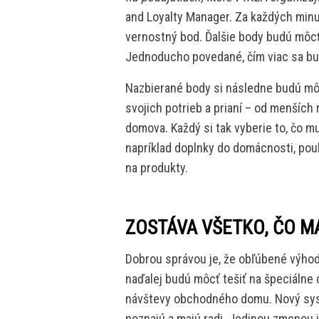
and Loyalty Manager. Za každých minut
vernostný bod. Ďalšie body budú môcť z
Jednoducho povedané, čím viac sa budú
Nazbierané body si následne budú mô
svojich potrieb a prianí – od menších 
domova. Každý si tak vyberie to, čo m
napríklad doplnky do domácnosti, pouk
na produkty.
ZOSTÁVA VŠETKO, ČO MA
Dobrou správou je, že obľúbené výhod
naďalej budú môcť tešiť na špeciálne 
návštevy obchodného domu. Nový systé
poznajú a majú radi. Jedinou zmenou j