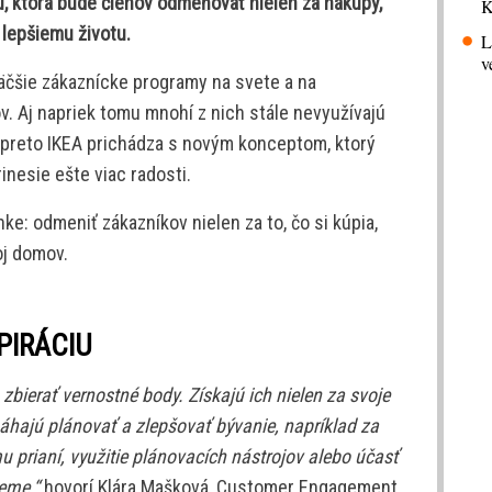
, ktorá bude členov odmeňovať nielen za nákupy,
K
 lepšiemu životu.
L
v
äčšie zákaznícke programy na svete a na
v. Aj napriek tomu mnohí z nich stále nevyužívajú
 preto IKEA prichádza s novým konceptom, ktorý
nesie ešte viac radosti.
ke: odmeniť zákazníkov nielen za to, čo si kúpia,
oj domov.
PIRÁCIU
bierať vernostné body. Získajú ich nielen za svoje
omáhajú plánovať a zlepšovať bývanie, napríklad za
u prianí, využitie plánovacích nástrojov alebo účasť
jeme,“
hovorí Klára Mašková, Customer Engagement