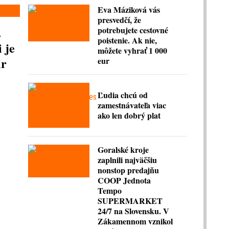
Eva Máziková vás
presvedčí, že
.
potrebujete cestovné
poistenie. Ak nie,
 je
môžete vyhrať 1 000
ir
eur
Ľudia chcú od
zamestnávateľa viac
ako len dobrý plat
Goralské kroje
zaplnili najväčšiu
nonstop predajňu
COOP Jednota
Tempo
SUPERMARKET
24/7 na Slovensku. V
Zákamennom vznikol