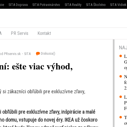
cie
SITA Doprava
SITA Potravinárstvo
SITA Reality
SITA Školstvo
SITA Vidiek
A
PR Servis
Kontakt
NAJ
Diskusia(
)
od PRservis.sk
SITA
L
G
: ešte viac výhod,
o
N
f
2
 si zákazníci obľúbili pre exkluzívne zľavy,
L
P
F
 obľúbili pre exkluzívne zľavy, inšpirácie a malé
T
ho domu, vstupuje do novej éry. IKEA už čoskoro
o