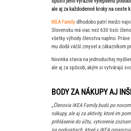
spustí jeho výrazne vylepšenú podobu
ale aj za každodenné kroky na ceste k
IKEA Family
dlhodobo patrí medzi najv
Slovensku má viac než 630 tisíc členo
všetky výhody členstva naplno. Práve
mu dodá väčší zmysel a zákazníkom pri
Novinka stavia na jednoduchej myšlien
ale aj za spôsob, akým si vytvárajú sv
BODY ZA NÁKUPY AJ INŠ
„Členovia IKEA Family budú po novom z
nákupy, ale aj za aktivity, ktoré im p
prihlásenie do účtu, vytvorenie zoznam
na podujatiach, ktoré v IKEA organizu