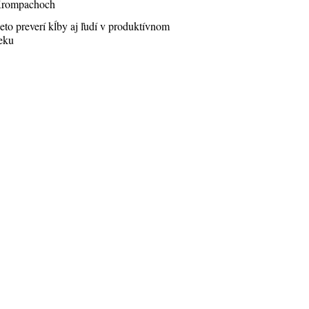
rompachoch
eto preverí kĺby aj ľudí v produktívnom
eku