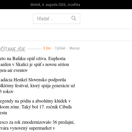
štvrtok, 6. augusta 2026, Jozefína
Hľadať:
ČÍTANEJŠIE
3 Dni
Týždeň
Mesiac
eto na Baťáku opäť ožíva. Euphoria
arden v Skalici je späť s novou sériou
pen-air eventov
adácia Henkel Slovensko podporila
olklórny festival, ktorý spája generácie už
3 rokov
egendy na pódiu a absolútny klúdek v
loom zóne. Taký bol 17. ročník Cibuľa
estu
esco za rok zmodernizovalo 36 predajní,
tvára vynovený supermarket v