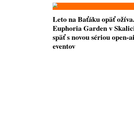
Leto na Baťáku opäť ožíva
Euphoria Garden v Skalici
späť s novou sériou open-a
eventov