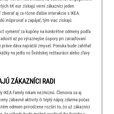
ých 6€ eur získajú verní zákazníci jeden
bierať aj za rôzne ďalšie interakcie s IKEA.
 inšpirovať a zapájať, tým viac získajú.
cť vymeniť za kupóny na konkrétne odmeny podľa
radostí až po výraznejšie úspory pri zariaďovaní
u práve dáva najväčší zmysel. Ponuka bude zahŕňať
ážky na jedlo vo Švédskej reštaurácii alebo zľavy
JÚ ZÁKAZNÍCI RADI
y IKEA Family nikam nezmiznú. Členovia sa aj
ceny zábavné aktivity či teplý nápoj zdarma počas
m odmien prirodzene rozšíri to, čo už zákazníci
e, že výhody bude možné využívať iba fyzicky v