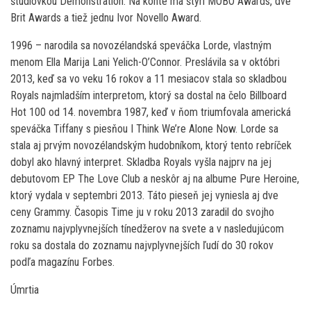
štúdiovkou Demonstration. Na konte má štyri MOBO Awards, dve
Brit Awards a tiež jednu Ivor Novello Award.
1996 – narodila sa novozélandská speváčka Lorde, vlastným
menom Ella Marija Lani Yelich-O’Connor. Preslávila sa v októbri
2013, keď sa vo veku 16 rokov a 11 mesiacov stala so skladbou
Royals najmladším interpretom, ktorý sa dostal na čelo Billboard
Hot 100 od 14. novembra 1987, keď v ňom triumfovala americká
speváčka Tiffany s piesňou I Think We’re Alone Now. Lorde sa
stala aj prvým novozélandským hudobníkom, ktorý tento rebríček
dobyl ako hlavný interpret. Skladba Royals vyšla najprv na jej
debutovom EP The Love Club a neskôr aj na albume Pure Heroine,
ktorý vydala v septembri 2013. Táto pieseň jej vyniesla aj dve
ceny Grammy. Časopis Time ju v roku 2013 zaradil do svojho
zoznamu najvplyvnejších tínedžerov na svete a v nasledujúcom
roku sa dostala do zoznamu najvplyvnejších ľudí do 30 rokov
podľa magazínu Forbes.
Úmrtia