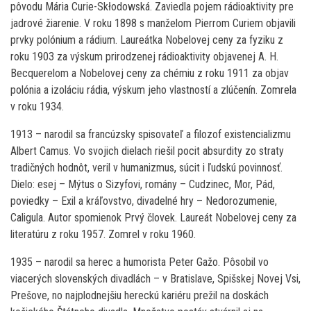
pôvodu Mária Curie-Skłodowská. Zaviedla pojem rádioaktivity pre
jadrové žiarenie. V roku 1898 s manželom Pierrom Curiem objavili
prvky polónium a rádium. Laureátka Nobelovej ceny za fyziku z
roku 1903 za výskum prirodzenej rádioaktivity objavenej A. H.
Becquerelom a Nobelovej ceny za chémiu z roku 1911 za objav
polónia a izoláciu rádia, výskum jeho vlastností a zlúčenín. Zomrela
v roku 1934.
1913 – narodil sa francúzsky spisovateľ a filozof existencializmu
Albert Camus. Vo svojich dielach riešil pocit absurdity zo straty
tradičných hodnôt, veril v humanizmus, súcit i ľudskú povinnosť.
Dielo: esej – Mýtus o Sizyfovi, romány – Cudzinec, Mor, Pád,
poviedky – Exil a kráľovstvo, divadelné hry – Nedorozumenie,
Caligula. Autor spomienok Prvý človek. Laureát Nobelovej ceny za
literatúru z roku 1957. Zomrel v roku 1960.
1935 – narodil sa herec a humorista Peter Gažo. Pôsobil vo
viacerých slovenských divadlách – v Bratislave, Spišskej Novej Vsi,
Prešove, no najplodnejšiu hereckú kariéru prežil na doskách