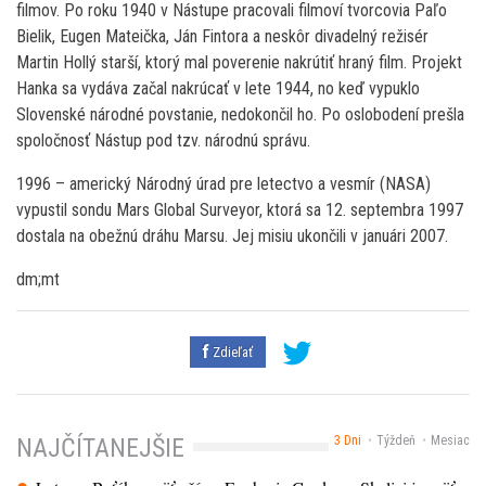
filmov. Po roku 1940 v Nástupe pracovali filmoví tvorcovia Paľo
Bielik, Eugen Mateička, Ján Fintora a neskôr divadelný režisér
Martin Hollý starší, ktorý mal poverenie nakrútiť hraný film. Projekt
Hanka sa vydáva začal nakrúcať v lete 1944, no keď vypuklo
Slovenské národné povstanie, nedokončil ho. Po oslobodení prešla
spoločnosť Nástup pod tzv. národnú správu.
1996 – americký Národný úrad pre letectvo a vesmír (NASA)
vypustil sondu Mars Global Surveyor, ktorá sa 12. septembra 1997
dostala na obežnú dráhu Marsu. Jej misiu ukončili v januári 2007.
dm;mt
Zdieľať
3 Dni
Týždeň
Mesiac
NAJČÍTANEJŠIE