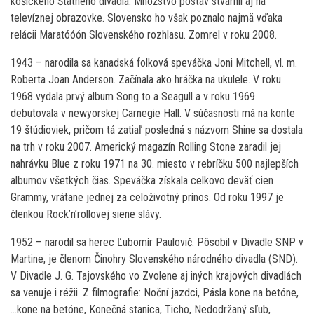
košického Štátneho divadla. Množstvo postáv stvárnil aj na
televíznej obrazovke. Slovensko ho však poznalo najmä vďaka
relácii Maratóóón Slovenského rozhlasu. Zomrel v roku 2008.
1943 – narodila sa kanadská folková speváčka Joni Mitchell, vl. m.
Roberta Joan Anderson. Začínala ako hráčka na ukulele. V roku
1968 vydala prvý album Song to a Seagull a v roku 1969
debutovala v newyorskej Carnegie Hall. V súčasnosti má na konte
19 štúdioviek, pričom tá zatiaľ posledná s názvom Shine sa dostala
na trh v roku 2007. Americký magazín Rolling Stone zaradil jej
nahrávku Blue z roku 1971 na 30. miesto v rebríčku 500 najlepších
albumov všetkých čias. Speváčka získala celkovo deväť cien
Grammy, vrátane jednej za celoživotný prínos. Od roku 1997 je
členkou Rock’n’rollovej siene slávy.
1952 – narodil sa herec Ľubomír Paulovič. Pôsobil v Divadle SNP v
Martine, je členom Činohry Slovenského národného divadla (SND).
V Divadle J. G. Tajovského vo Zvolene aj iných krajových divadlách
sa venuje i réžii. Z filmografie: Noční jazdci, Pásla kone na betóne,
…kone na betóne, Konečná stanica, Ticho, Nedodržaný sľub,