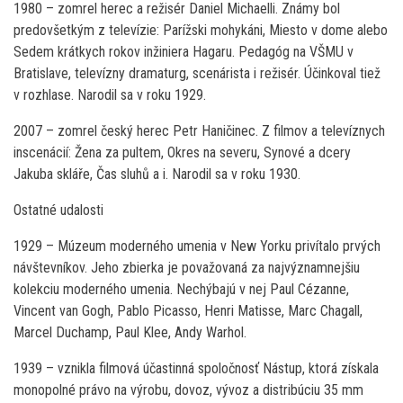
1980 – zomrel herec a režisér Daniel Michaelli. Známy bol
predovšetkým z televízie: Parížski mohykáni, Miesto v dome alebo
Sedem krátkych rokov inžiniera Hagaru. Pedagóg na VŠMU v
Bratislave, televízny dramaturg, scenárista i režisér. Účinkoval tiež
v rozhlase. Narodil sa v roku 1929.
2007 – zomrel český herec Petr Haničinec. Z filmov a televíznych
inscenácií: Žena za pultem, Okres na severu, Synové a dcery
Jakuba skláře, Čas sluhů a i. Narodil sa v roku 1930.
Ostatné udalosti
1929 – Múzeum moderného umenia v New Yorku privítalo prvých
návštevníkov. Jeho zbierka je považovaná za najvýznamnejšiu
kolekciu moderného umenia. Nechýbajú v nej Paul Cézanne,
Vincent van Gogh, Pablo Picasso, Henri Matisse, Marc Chagall,
Marcel Duchamp, Paul Klee, Andy Warhol.
1939 – vznikla filmová účastinná spoločnosť Nástup, ktorá získala
monopolné právo na výrobu, dovoz, vývoz a distribúciu 35 mm