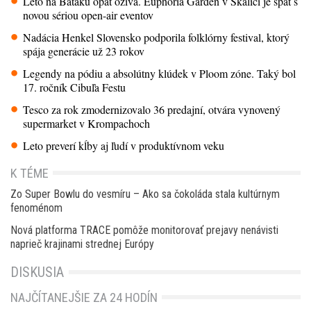
Leto na Baťáku opäť ožíva. Euphoria Garden v Skalici je späť s
novou sériou open-air eventov
Nadácia Henkel Slovensko podporila folklórny festival, ktorý
spája generácie už 23 rokov
Legendy na pódiu a absolútny klúdek v Ploom zóne. Taký bol
17. ročník Cibuľa Festu
Tesco za rok zmodernizovalo 36 predajní, otvára vynovený
supermarket v Krompachoch
Leto preverí kĺby aj ľudí v produktívnom veku
K TÉME
Zo Super Bowlu do vesmíru – Ako sa čokoláda stala kultúrnym
fenoménom
Nová platforma TRACE pomôže monitorovať prejavy nenávisti
naprieč krajinami strednej Európy
DISKUSIA
NAJČÍTANEJŠIE ZA 24 HODÍN