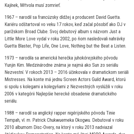
Kajínek, Mŕtvola musí zomrieť.
1967 – narodil sa francúzsky dídžej a producent David Guetta.
Kariéru odštartoval vo veku 17 rokov, keď začal pôsobiť ako DJ v
parížskom Broad Clube. Svoj debutový album s názvom Just a
Little More Love vydal v roku 2002, po ňom nasledovali nahrávky
Guetta Blaster, Pop Life, One Love, Nothing but the Beat a Listen.
1973 – narodila sa americká herečka juhokórejského pôvodu
Yunjin Kim. Medzinárodne známa je najmä ako Sun zo seriálu
Nezvestní. V rokoch 2013 – 2016 účinkovala v dramatickom seriáli
Mistresses. Na konte má jednu Screen Actors Guild Award, ktorú
si spolu s kolegami a kolegyňami z Nezvestných vyslúžili v roku
2006 v kategórii Najlepšie herecké obsadenie dramatického
seriálu.
1988 – narodil sa anglický rapper nigérijského pôvodu Tinie
Tempah, vl. m. Patrick Chukwuemeka Okogwu. Debutoval v roku
2010 albumom Disc-Overy, na ktorý v roku 2013 nadviazal