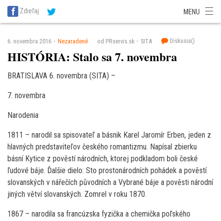
SITA Energetika
SITA Zdravotníctvo
SITA Financie
SITA Doprava
Zdieľaj
MENU
SITA Potravinárstvo
SITA Reality
SITA Školstvo
SITA Vidiek
Diskusia(
)
6. novembra 2016
Nezaradené
od PRservis.sk
SITA
HISTÓRIA: Stalo sa 7. novembra
BRATISLAVA 6. novembra (SITA) –
7. novembra
Narodenia
1811 – narodil sa spisovateľ a básnik Karel Jaromír Erben, jeden z
hlavných predstaviteľov českého romantizmu. Napísal zbierku
básní Kytice z pověstí národních, ktorej podkladom boli české
ľudové báje. Ďalšie dielo: Sto prostonárodních pohádek a pověstí
slovanských v nářečích původních a Vybrané báje a pověsti národní
jiných větví slovanských. Zomrel v roku 1870.
1867 – narodila sa francúzska fyzička a chemička poľského