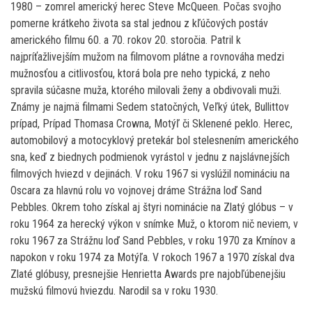
1980 – zomrel americký herec Steve McQueen. Počas svojho
pomerne krátkeho života sa stal jednou z kľúčových postáv
amerického filmu 60. a 70. rokov 20. storočia. Patril k
najpríťažlivejším mužom na filmovom plátne a rovnováha medzi
mužnosťou a citlivosťou, ktorá bola pre neho typická, z neho
spravila súčasne muža, ktorého milovali ženy a obdivovali muži.
Známy je najmä filmami Sedem statočných, Veľký útek, Bullittov
prípad, Prípad Thomasa Crowna, Motýľ či Sklenené peklo. Herec,
automobilový a motocyklový pretekár bol stelesnením amerického
sna, keď z biednych podmienok vyrástol v jednu z najslávnejších
filmových hviezd v dejinách. V roku 1967 si vyslúžil nomináciu na
Oscara za hlavnú rolu vo vojnovej dráme Strážna loď Sand
Pebbles. Okrem toho získal aj štyri nominácie na Zlatý glóbus – v
roku 1964 za herecký výkon v snímke Muž, o ktorom nič neviem, v
roku 1967 za Strážnu loď Sand Pebbles, v roku 1970 za Kmínov a
napokon v roku 1974 za Motýľa. V rokoch 1967 a 1970 získal dva
Zlaté glóbusy, presnejšie Henrietta Awards pre najobľúbenejšiu
mužskú filmovú hviezdu. Narodil sa v roku 1930.