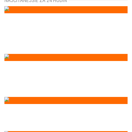
NAJČÍTANEJŠIE ZA 24 HODÍN
Leto na Baťáku opäť ožíva. Euphoria
Garden v Skalici je späť s novou sériou
open-air eventov
Eva Máziková vás presvedčí, že
potrebujete cestovné poistenie. Ak nie,
môžete vyhrať 1 000 eur
Ľudia chcú od zamestnávateľa viac ako
len dobrý plat