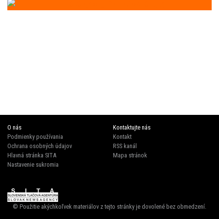
Goralské kroje zaplnili najväčšiu
nonstop predajňu COOP Jednota Tempo
SUPERMARKET 24/7 na Slovensku. V
Zákamennom vznikol prvý COOP
rekord
O nás
Kontaktujte nás
Podmienky používania
Kontakt
Ochrana osobných údajov
RSS kanál
Hlavná stránka SITA
Mapa stránok
Nastavenie sukromia
© Použitie akýchkoľvek materiálov z tejto stránky je dovolené bez obmedzení.