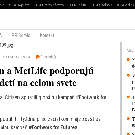
cie
SITA Doprava
SITA Potravinárstvo
SITA Reality
SITA Školstvo
SITA Vidiek
A
PR Servis
Kontakt
NAJ
Diskusia(
)
 PRservis.sk
SITA
Z
d
en a MetLife podporujú
V
detí na celom svete
p
p
T
al Citizen spustili globálnu kampaň #Footwork for
P
t
T
pustili tri týždne pred začiatkom majstrovstiev
t
obálnu kampaň
#Footwork for Futures
.
S