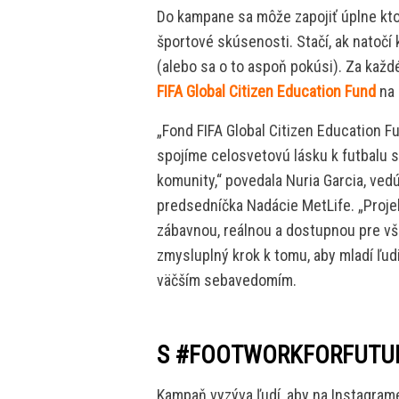
Do kampane sa môže zapojiť úplne ktok
športové skúsenosti. Stačí, ak natočí 
(alebo sa o to aspoň pokúsi). Za každ
FIFA Global Citizen Education Fund
na 
„Fond FIFA Global Citizen Education 
spojíme celosvetovú lásku k futbalu s
komunity,“ povedala Nuria Garcia, ved
predsedníčka Nadácie MetLife. „Proje
zábavnou, reálnou a dostupnou pre vš
zmysluplný krok k tomu, aby mladí ľud
väčším sebavedomím.
S #FOOTWORKFORFUTUR
Kampaň vyzýva ľudí, aby na Instagrame