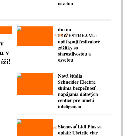
osvetou
dm na
LOVESTREAM-e
av
opäť spojí festivalové
zážitky so
u v
starostlivosťou a
íži!
osvetou
Nová štúdia
Schneider Electric
skúma bezpečnosť
napájania dátových
centier pre umelú
inteligenciu
Skenovať Lidl Plus sa
oplatí: Ušetrite viac