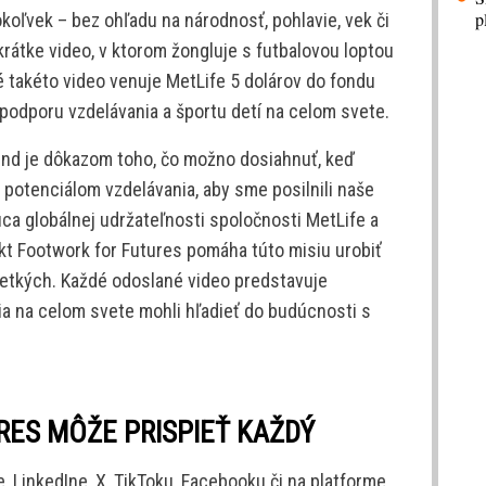
p
oľvek – bez ohľadu na národnosť, pohlavie, vek či
krátke video, v ktorom žongluje s futbalovou loptou
é takéto video venuje MetLife 5 dolárov do fondu
podporu vzdelávania a športu detí na celom svete.
Fund je dôkazom toho, čo možno dosiahnuť, keď
 potenciálom vzdelávania, aby sme posilnili naše
úca globálnej udržateľnosti spoločnosti MetLife a
kt Footwork for Futures pomáha túto misiu urobiť
etkých. Každé odoslané video predstavuje
ia na celom svete mohli hľadieť do budúcnosti s
ES MÔŽE PRISPIEŤ KAŽDÝ
, LinkedIne, X, TikToku, Facebooku či na platforme