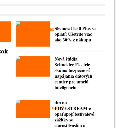
Skenovať Lidl Plus sa
oplatí: Ušetrite viac
ako 30% z nákupu
zok
Nová štúdia
Schneider Electric
skúma bezpečnosť
napájania dátových
centier pre umelú
inteligenciu
dm na
LOVESTREAM-e
opäť spojí festivalové
zážitky so
starostlivosťou a