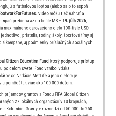
onglujú s futbalovou loptou (alebo sa o to aspoň
ootworkForFutures
. Video môžu tiež nahrať a
Kampaň prebieha až do finále MS –
19. júla 2026
,
a maximálneho darovacieho cieľa 100-tisíc USD.
dnotlivci, priatelia, rodiny, školy, športové tímy aj
idlá kampane, aj podmienky príslušných sociálnych
bal Citizen Education Fund
, ktorý podporuje prístup
tu po celom svete. Fond vznikol vďaka
lárov od Nadácie MetLife a jeho cieľom je
ov a pomôcť tak viac ako 100 000 deťom.
vých príjemcov grantov z Fondu FIFA Global Citizen
raných 27 lokálnych organizácií v 10 krajinách,
ie a Kolumbie. Granty v rozmedzí od 50 000 do 250
né na vzdelávanie, doučovanie, športové aktivity a