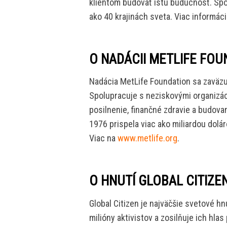
klientom budovať istú budúcnosť. Spo
ako 40 krajinách sveta. Viac informác
O NADÁCII METLIFE FOU
Nadácia MetLife Foundation sa zaväzuj
Spolupracuje s neziskovými organizá
posilnenie, finančné zdravie a budova
1976 prispela viac ako miliardou dolá
Viac na
www.metlife.org
.
O HNUTÍ GLOBAL CITIZE
Global Citizen je najväčšie svetové h
milióny aktivistov a zosilňuje ich hla