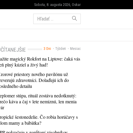
Sobota, 8. augusta 2026, Oskar
Hľadať:
ČÍTANEJŠIE
3 Dni
Týždeň
Mesiac
ažite magický Rokfort na Liptove: čaká vás
eň plný kúziel a živý had!
zorové priestory nového pavilónu už
reverujú zdravotníci. Dolaďujú ich do
osledného detailu
eplomer stúpa, rituál zostáva nedotknutý:
rečo káva a čaj v lete nemiznú, len menia
vár
ropické šestonedelie. Čo robia horúčavy s
elom mamy a bábätka?
PP pokračuje v napĺňaní zásobníkov