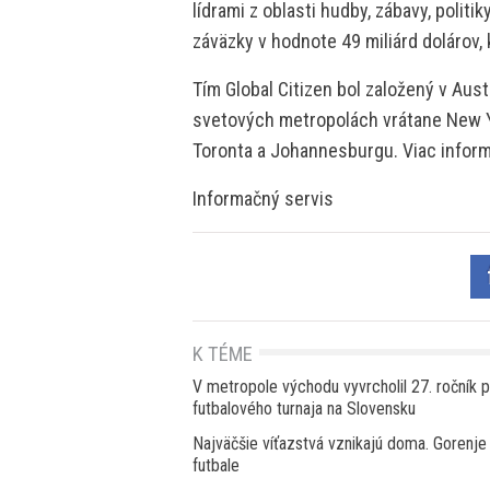
lídrami z oblasti hudby, zábavy, politi
záväzky v hodnote 49 miliárd dolárov, k
Tím Global Citizen bol založený v Aus
svetových metropolách vrátane New Yo
Toronta a Johannesburgu. Viac informá
Informačný servis
K TÉME
V metropole východu vyvrcholil 27. ročník 
futbalového turnaja na Slovensku
Najväčšie víťazstvá vznikajú doma. Gorenje
futbale