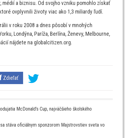
ky, médií a biznisu. Od svojho vzniku pomohlo získať
toré ovplyvnili životy viac ako 1,3 miliardy ľudí.
trálii v roku 2008 a dnes pôsobí v mnohých
rku, Londýna, Paríža, Berlína, Ženevy, Melbourne,
cií nájdete na globalcitizen.org.
Zdieľať
podujatia McDonald’s Cup, najväčšieho školského
 sa stáva oficiálnym sponzorom Majstrovstiev sveta vo