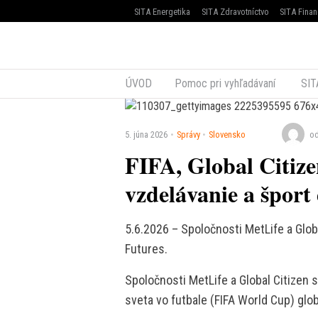
SITA Energetika
SITA Zdravotníctvo
SITA Finan
ÚVOD
Pomoc pri vyhľadávaní
SIT
5. júna 2026
Správy
Slovensko
od
FIFA, Global Citiz
vzdelávanie a šport 
5.6.2026 – Spoločnosti MetLife a Glob
Futures.
Spoločnosti MetLife a Global Citizen s
sveta vo futbale (FIFA World Cup) gl