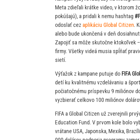
Meta zdieľali krátke video, v ktorom ž
pokúšajú), a pridali k nemu hashtag
#F
odoslať cez
aplikáciu Global Citizen
. 
alebo bude ukončená v deň dosiahnuti
Zapojiť sa môže skutočne ktokoľvek – je
firmy. Všetky videá musia spĺňať prav
sietí.
Výťažok z kampane putuje do
FIFA Glo
detí ku kvalitnému vzdelávaniu a špor
počiatočnému príspevku 9 miliónov do
vyzbierať celkovo 100 miliónov dolár
FIFA a Global Citizen už zverejnili pr
Education Fund. V prvom kole bolo vyb
vrátane USA, Japonska, Mexika, Brazíl
000 dolárov podporia programy zamera