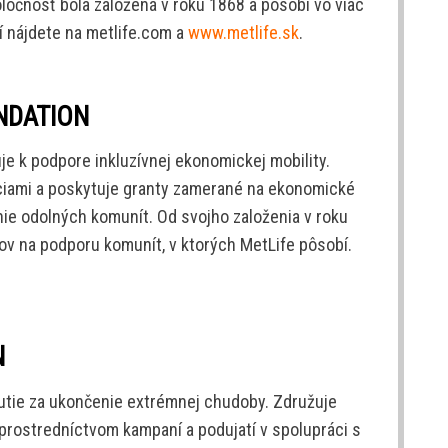
ločnosť bola založená v roku 1868 a pôsobí vo viac
ií nájdete na metlife.com a
www.metlife.sk
.
NDATION
e k podpore inkluzívnej ekonomickej mobility.
ciami a poskytuje granty zamerané na ekonomické
nie odolných komunít. Od svojho založenia v roku
rov na podporu komunít, v ktorých MetLife pôsobí.
N
nutie za ukončenie extrémnej chudoby. Združuje
s prostredníctvom kampaní a podujatí v spolupráci s