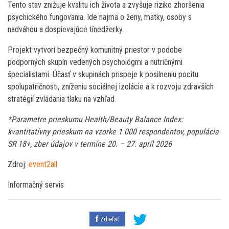
Tento stav znižuje kvalitu ich života a zvyšuje riziko zhoršenia
psychického fungovania. Ide najmä o ženy, matky, osoby s
nadváhou a dospievajúce tínedžerky.
Projekt vytvorí bezpečný komunitný priestor v podobe
podporných skupín vedených psychológmi a nutričnými
špecialistami. Účasť v skupinách prispeje k posilneniu pocitu
spolupatričnosti, zníženiu sociálnej izolácie a k rozvoju zdravších
stratégií zvládania tlaku na vzhľad.
*Parametre prieskumu Health/Beauty Balance Index:
kvantitatívny prieskum na vzorke 1 000 respondentov, populácia
SR 18+, zber údajov v termíne 20. – 27. apríl 2026
Zdroj:
event2all
Informačný servis
Zdieľať