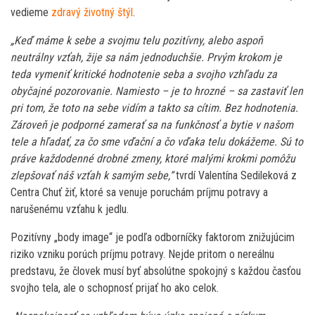
vedieme
zdravý životný štýl
.
„Keď máme k sebe a svojmu telu pozitívny, alebo aspoň
neutrálny vzťah, žije sa nám jednoduchšie. Prvým krokom je
teda vymeniť kritické hodnotenie seba a svojho vzhľadu za
obyčajné pozorovanie. Namiesto – je to hrozné – sa zastaviť len
pri tom, že toto na sebe vidím a takto sa cítim. Bez hodnotenia.
Zároveň je podporné zamerať sa na funkčnosť a bytie v našom
tele a hľadať, za čo sme vďační a čo vďaka telu dokážeme. Sú to
práve každodenné drobné zmeny, ktoré malými krokmi pomôžu
zlepšovať náš vzťah k samým sebe,“
tvrdí Valentína Sedileková z
Centra Chuť žiť, ktoré sa venuje poruchám príjmu potravy a
narušenému vzťahu k jedlu.
Pozitívny „body image“ je podľa odborníčky faktorom znižujúcim
riziko vzniku porúch príjmu potravy. Nejde pritom o nereálnu
predstavu, že človek musí byť absolútne spokojný s každou časťou
svojho tela, ale o schopnosť prijať ho ako celok.