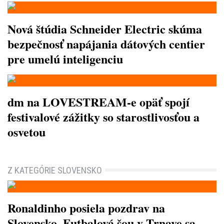
Nová štúdia Schneider Electric skúma
bezpečnosť napájania dátových centier
pre umelú inteligenciu
dm na LOVESTREAM-e opäť spojí
festivalové zážitky so starostlivosťou a
osvetou
Z KATEGÓRIE SLOVENSKO
Ronaldinho posiela pozdrav na
Slovensko. Futbalová šou v Trnave sa