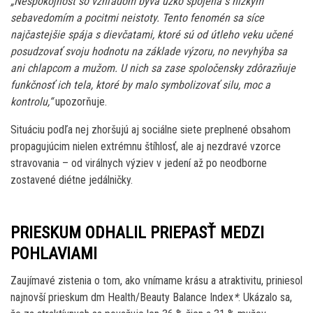
„Nespokojnosť so vzhľadom býva úzko spojená s nízkym
sebavedomím a pocitmi neistoty. Tento fenomén sa síce
najčastejšie spája s dievčatami, ktoré sú od útleho veku učené
posudzovať svoju hodnotu na základe výzoru, no nevyhýba sa
ani chlapcom a mužom. U nich sa zase spoločensky zdôrazňuje
funkčnosť ich tela, ktoré by malo symbolizovať silu, moc a
kontrolu,“
upozorňuje.
Situáciu podľa nej zhoršujú aj sociálne siete preplnené obsahom
propagujúcim nielen extrémnu štíhlosť, ale aj nezdravé vzorce
stravovania – od virálnych výziev v jedení až po neodborne
zostavené diétne jedálničky.
PRIESKUM ODHALIL PRIEPASŤ MEDZI
POHLAVIAMI
Zaujímavé zistenia o tom, ako vnímame krásu a atraktivitu, priniesol
najnovší prieskum dm Health/Beauty Balance Index
*
. Ukázalo sa,