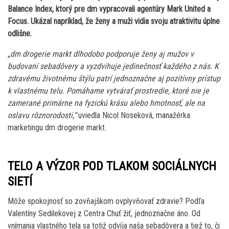
Balance Index, ktorý pre dm vypracovali agentúry Mark United a
Focus. Ukázal napríklad, že ženy a muži vidia svoju atraktivitu úplne
odlišne.
„dm drogerie markt dlhodobo podporuje ženy aj mužov v
budovaní sebadôvery a vyzdvihuje jedinečnosť každého z nás. K
zdravému životnému štýlu patrí jednoznačne aj pozitívny prístup
k vlastnému telu. Pomáhame vytvárať prostredie, ktoré nie je
zamerané primárne na fyzickú krásu alebo hmotnosť, ale na
oslavu rôznorodosti,“
uviedla Nicol Noseková, manažérka
marketingu dm drogerie markt.
TELO A VÝZOR POD TLAKOM SOCIÁLNYCH
SIETÍ
Môže spokojnosť so zovňajškom ovplyvňovať zdravie? Podľa
Valentíny Sedilekovej z Centra Chuť žiť, jednoznačne áno. Od
vnímania vlastného tela sa totiž odvíja naša sebadôvera a tiež to, či