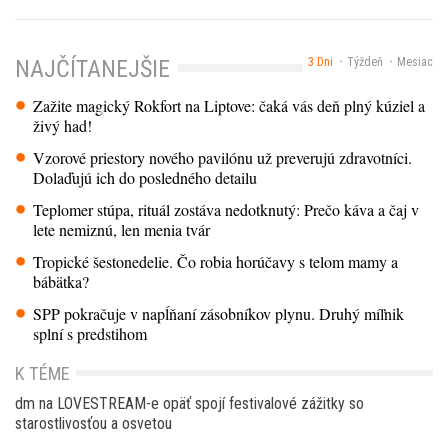
3 Dni
Týždeň
Mesiac
NAJČÍTANEJŠIE
Zažite magický Rokfort na Liptove: čaká vás deň plný kúziel a
živý had!
Vzorové priestory nového pavilónu už preverujú zdravotníci.
Dolaďujú ich do posledného detailu
Teplomer stúpa, rituál zostáva nedotknutý: Prečo káva a čaj v
lete nemiznú, len menia tvár
Tropické šestonedelie. Čo robia horúčavy s telom mamy a
bábätka?
SPP pokračuje v napĺňaní zásobníkov plynu. Druhý míľnik
splní s predstihom
K TÉME
dm na LOVESTREAM-e opäť spojí festivalové zážitky so
starostlivosťou a osvetou