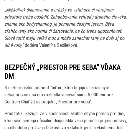
„Akékoľvek šikanovanie a urážky vo vzťahoch či verejnom
priestore treba odsúdiť. Zahanbovanie vzhľadu druhého človeka,
známe ako bodyshaming, je pomerne častým javom. Býva
zľahčovaný ako norma či žartovanie, na čo treba upozorňovať.
Slová totiž majú veľkú moc a môžu zanechať rany na duši aj po
dlhé roky,”
dodáva Valentína Sedileková.
BEZPEČNÝ „PRIESTOR PRE SEBA“ VĎAKA
DM
S cieľom reálne pomôcť ľuďom, ktorí bojujú s narušeným
sebaobrazom, sa dm rozhodla venovať sumu 5 000 eur pre
Centrum Chuť žiť na projekt „Priestor pre seba“.
Prax totiž ukazuje, že v spoločnosti akútne chýba pomoc pre ľudí,
ktorí síce nemajú oficiálne diagnostikovanú poruchu príjmu potravy,
no dlhodobo prežívajú ťažkosti vo vzťahu k jedlu a vlastnému telu.