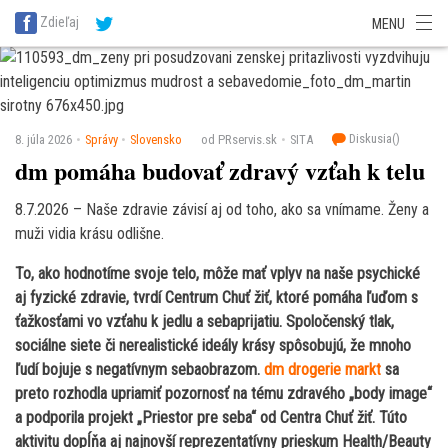
SITA Energetika
SITA Zdravotníctvo
SITA Financie
SITA Doprava
Zdieľaj
MENU
SITA Potravinárstvo
SITA Reality
SITA Školstvo
SITA Vidiek
Diskusia(
)
8. júla 2026
Správy
Slovensko
od PRservis.sk
SITA
dm pomáha budovať zdravý vzťah k telu
8.7.2026 – Naše zdravie závisí aj od toho, ako sa vnímame. Ženy a
muži vidia krásu odlišne.
To, ako hodnotíme svoje telo, môže mať vplyv na naše psychické
aj fyzické zdravie, tvrdí Centrum Chuť žiť, ktoré pomáha ľuďom s
ťažkosťami vo vzťahu k jedlu a sebaprijatiu. Spoločenský tlak,
sociálne siete či nerealistické ideály krásy spôsobujú, že mnoho
ľudí bojuje s negatívnym sebaobrazom.
dm drogerie markt
sa
preto rozhodla upriamiť pozornosť na tému zdravého „body image“
a podporila projekt „Priestor pre seba“ od Centra Chuť žiť. Túto
aktivitu dopĺňa aj najnovší reprezentatívny prieskum Health/Beauty