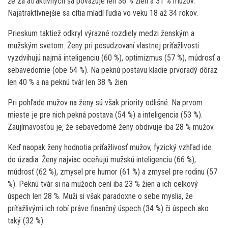
že za atraktívnych sa považuje len 36 % žien a 31 % mužov.
Najatraktívnejšie sa cítia mladí ľudia vo veku 18 až 34 rokov.
Prieskum taktiež odkryl výrazné rozdiely medzi ženským a
mužským svetom. Ženy pri posudzovaní vlastnej príťažlivosti
vyzdvihujú najmä inteligenciu (60 %), optimizmus (57 %), múdrosť a
sebavedomie (obe 54 %). Na peknú postavu kladie prvoradý dôraz
len 40 % a na peknú tvár len 38 % žien.
Pri pohľade mužov na ženy sú však priority odlišné. Na prvom
mieste je pre nich pekná postava (54 %) a inteligencia (53 %).
Zaujímavosťou je, že sebavedomé ženy obdivuje iba 28 % mužov.
Keď naopak ženy hodnotia príťažlivosť mužov, fyzický vzhľad ide
do úzadia. Ženy najviac oceňujú mužskú inteligenciu (66 %),
múdrosť (62 %), zmysel pre humor (61 %) a zmysel pre rodinu (57
%). Peknú tvár si na mužoch cení iba 23 % žien a ich celkový
úspech len 28 %. Muži si však paradoxne o sebe myslia, že
príťažlivými ich robí práve finančný úspech (34 %) či úspech ako
taký (32 %).