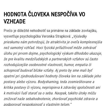
HODNOTA ČLOVEKA NESPOČÍVA VO
VZHĽADE
Prečo je dôležité nehodnotiť sa primárne na základe zovňajšku,
vysvetľuje psychologička Veronika Strapková:
„Výsledky
prieskumu nám potvrdzujú, že atraktivita je oveľa komplexnejšia
než samotný vzhľad. Hoci fyzická príťažlivosť môže zohrávať
úlohu pri prvom dojme, psychologický výskum dlhodobo ukazuje,
že pre kvalitu medziľudských a partnerských vzťahov sú často
rozhodujúcejšie osobnostné vlastnosti, humor, empatia či
schopnosť budovať blízke vzťahy. Aj preto by sme mali byť
opatrní pri zjednodušovaní hodnoty človeka len na základe jeho
postavy alebo výzoru. Bodyshaming, teda zosmiešňovane a
kritika postavy či výzoru, neprispieva k zdravšej spoločnosti ani
k motivácii ľudí starať sa o seba. Naopak, takéto útoky môžu
znižovať naše sebahodnotenie, zhoršovať psychické zdravie a
podporovať nespokojnosť s vlastným telom.“