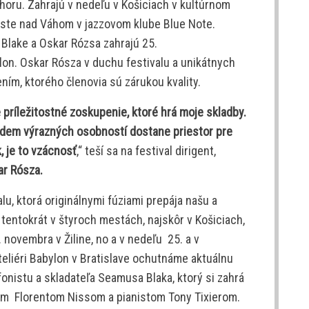
ihoru. Zahrajú v nedeľu v Košiciach v kultúrnom
ste nad Váhom v jazzovom klube Blue Note.
Blake a Oskar Rózsa zahrajú 25.
lon. Oskar Rósza v duchu festivalu a unikátnych
ím, ktorého členovia sú zárukou kvality.
 príležitostné zoskupenie, ktoré hrá moje skladby.
sedem výrazných osobností dostane priestor pre
, je to vzácnosť
,“ teší sa na festival dirigent,
r Rósza.
, ktorá originálnymi fúziami prepája našu a
tentokrát v štyroch mestách, najskôr v Košiciach,
ovembra v Žiline, no a v nedeľu 25. a v
teliéri Babylon v Bratislave ochutnáme aktuálnu
nistu a skladateľa Seamusa Blaka, ktorý si zahrá
tom Florentom Nissom a pianistom Tony Tixierom.