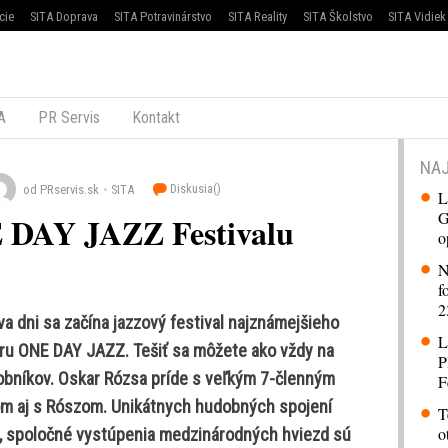
cie
SITA Doprava
SITA Potravinárstvo
SITA Reality
SITA Školstvo
SITA Vidiek
A
PR Servis
Kontakt
NAJ
Diskusia(
)
od PRservis.sk
SITA
L
G
E DAY JAZZ Festivalu
o
N
f
2
 dni sa začína jazzový festival najznámejšieho
L
oru ONE DAY JAZZ. Tešiť sa môžete ako vždy na
P
bníkov. Oskar Rózsa príde s veľkým 7-členným
F
om aj s Rószom. Unikátnych hudobných spojení
T
o
, spoločné vystúpenia medzinárodných hviezd sú