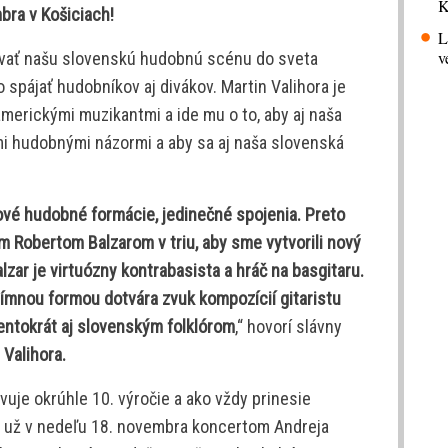
K
bra v Košiciach!
L
v
rovať našu slovenskú hudobnú scénu do sveta
o spájať hudobníkov aj divákov. Martin Valihora je
merickými muzikantmi a ide mu o to, aby aj naša
ými hudobnými názormi a aby sa aj naša slovenská
nové hudobné formácie, jedinečné spojenia. Preto
Robertom Balzarom v triu, aby sme vytvorili nový
zar je virtuózny kontrabasista a hráč na basgitaru.
ímnou formou dotvára zvuk kompozícií gitaristu
tentokrát aj slovenským folklórom
,“ hovorí slávny
 Valihora.
uje okrúhle 10. výročie a ako vždy prinesie
a už v nedeľu 18. novembra koncertom Andreja