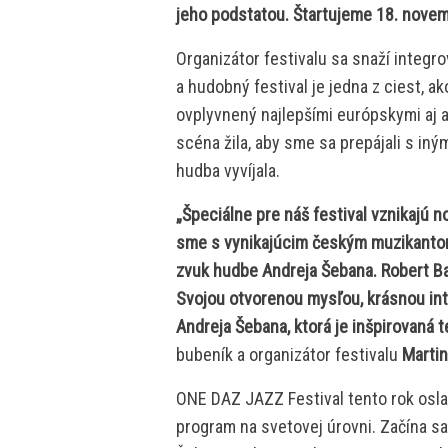
jeho podstatou. Štartujeme 18. novem
Organizátor festivalu sa snaží integ
a hudobný festival je jedna z ciest, ak
ovplyvnený najlepšími európskymi aj a
scéna žila, aby sme sa prepájali s in
hudba vyvíjala.
„Špeciálne pre náš festival vznikajú 
sme s vynikajúcim českým muzikantom 
zvuk hudbe Andreja Šebana. Robert Bal
Svojou otvorenou mysľou, krásnou int
Andreja Šebana, ktorá je inšpirovaná 
bubeník a organizátor festivalu
Martin
ONE DAZ JAZZ Festival tento rok oslav
program na svetovej úrovni. Začína s