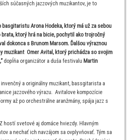
ších súčasných jazzových muzikantov, je to
 basgitaristu Arona Hodeka, ktorý má už za sebou
ata, ktorý hrá na bicie, pochytil ako trojročný
oval dokonca s Brunom Marsom. Ďalšou výraznou
y muzikant Omer Avital, ktorý prichádza so svojim
,“
dopĺňa organizátor a duša festivalu
Martin
 invenčný a originálny muzikant, bassgitarista a
ranice jazzového výrazu. Avitalove kompozície
 formy až po orchestrálne aranžmány, spája jazz s
Z hostí svetové aj domáce hviezdy. Hlavným
tov a nechať ich navzájom sa ovplyvňovať. Tým sa