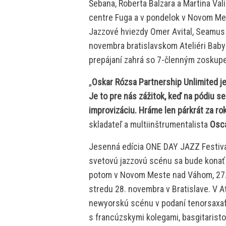
Šebana, Roberta Balzara a Martina Val
centre Fuga a v pondelok v Novom Me
Jazzové hviezdy Omer Avital, Seamus 
novembra bratislavskom Ateliéri Baby
prepájaní zahrá so 7-členným zoskupen
„
Oskar Rózsa Partnership Unlimited je
Je to pre nás zážitok, keď na pódiu 
improvizáciu. Hráme len párkrát za rok
skladateľ a multiinštrumentalista
Osca
Jesenná edícia ONE DAY JAZZ Festivalu
svetovú jazzovú scénu sa bude konať 
potom v Novom Meste nad Váhom, 27. n
stredu 28. novembra v Bratislave. V A
newyorskú scénu v podaní tenorsaxafo
s francúzskymi kolegami, basgitaris