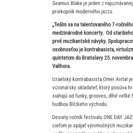
Seamus Blake je jeden z najuznávanej
priekopník moderného jazzu.
„Teším sa na talentovaného 7-ročného
medzinárodné koncerty. Od staršieho br
prvé muzikantské návyky. Spoluprac
osobnosťou je kontrabasista, virtuózn
quintetom do Bratislavy 25. novembra
Valihora.
Izraelský kontrabasista Omer Avital je
vizionársky skladateľ, ktorý posúva h
siahajú od funky, grooves, dlhé veľké
hudbou Blízkeho východu.
Desiaty ročník festivalu ONE DAY JAZ
cieľom je spájať výnimočných muzikan