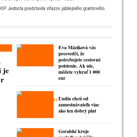
OP Jednota predstavila víťazov jubilejného grantového
Eva Máziková vás
presvedčí, že
.
potrebujete cestovné
poistenie. Ak nie,
 je
môžete vyhrať 1 000
ir
eur
Ľudia chcú od
zamestnávateľa viac
ako len dobrý plat
Goralské kroje