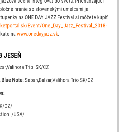
jazzová scéna integrovať do sveta. Prichádzajúci
poločné hranie so slovenskými umelcami je
stupenky na ONE DAY JAZZ Festival si môžete kúpiť
cketportal.sk/Event/One_Day_Jazz_Festival_2018-
skate na
www.onedayjazz.sk
.
8 JESEŇ
zar,Valihora Trio SK/CZ
 Blue Note:
Seban,Balzar,Valihora Trio SK/CZ
lon:
SK/CZ/
ction /USA/