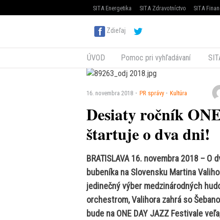
SITA Energetika
SITA Zdravotníctvo
SITA Finan
Zdieľaj
ÚVOD
Pomoc pri vyhľadávaní
SIT
16. novembra 2018
PR správy
Kultúra
Desiaty ročník ON
štartuje o dva dni!
BRATISLAVA 16. novembra 2018 – O dva
bubeníka na Slovensku Martina Valih
jedinečný výber medzinárodných hudo
orchestrom, Valihora zahrá so Šeban
bude na ONE DAY JAZZ Festivale veľa