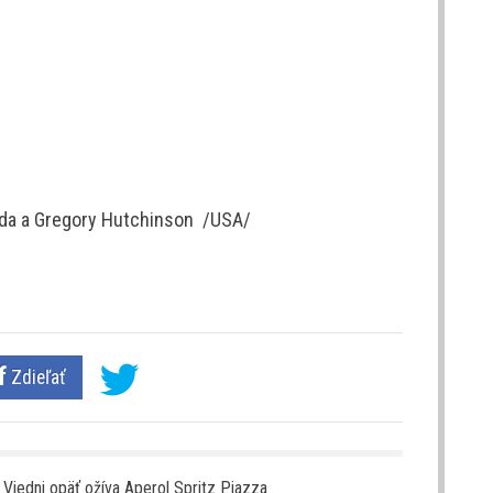
idda a Gregory Hutchinson /USA/
Zdieľať
o Viedni opäť ožíva Aperol Spritz Piazza