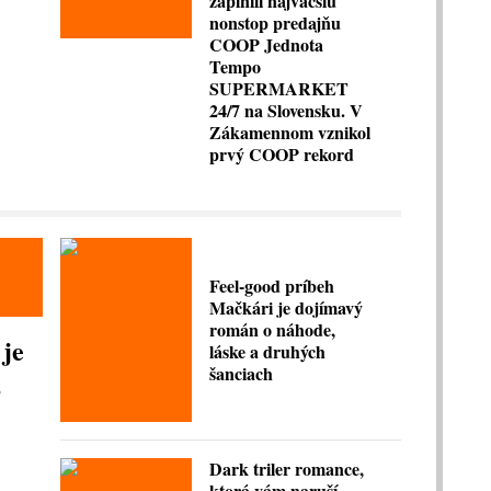
zaplnili najväčšiu
nonstop predajňu
COOP Jednota
Tempo
SUPERMARKET
24/7 na Slovensku. V
Zákamennom vznikol
prvý COOP rekord
Feel-good príbeh
Mačkári je dojímavý
román o náhode,
 je
láske a druhých
šanciach
,
Dark triler romance,
ktorá vám naruší