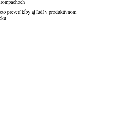
rompachoch
eto preverí kĺby aj ľudí v produktívnom
eku