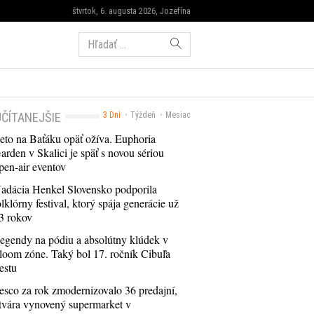
štvrtok, 6. augusta 2026, Jozefína
Hľadať:
ČÍTANEJŠIE
3 Dni
Týždeň
Mesiac
eto na Baťáku opäť ožíva. Euphoria
arden v Skalici je späť s novou sériou
pen-air eventov
adácia Henkel Slovensko podporila
olklórny festival, ktorý spája generácie už
3 rokov
egendy na pódiu a absolútny klúdek v
loom zóne. Taký bol 17. ročník Cibuľa
estu
esco za rok zmodernizovalo 36 predajní,
tvára vynovený supermarket v