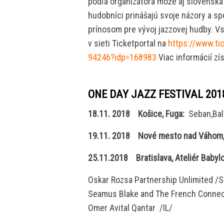
podľa organizátora môže aj slovenská 
hudobníci prinášajú svoje názory a s
prínosom pre vývoj jazzovej hudby. V
v sieti Ticketportal na
https://www.ti
94246?idp=168983
Viac informácií zí
ONE DAY JAZZ FESTIVAL 201
18.11. 2018 Košice, Fuga:
Seban,Bal
19.11. 2018 Nové mesto nad Váhom,
25.11.2018 Bratislava, Ateliér Baby
Oskar Rozsa Partnership Unlimited /
Seamus Blake and The French Conne
Omer Avital Qantar /IL/