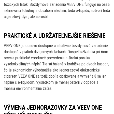
toxických látok. Bezdymové zariadenie VEEV ONE funguje na báze
nahrievania tekutiny s obsahom nikotínu, teda e-liquidu, netvorí teda
cigaretový dym, ale aerosól.
PRAKTICKÉ A UDRŽATEĽNEJŠIE RIEŠENIE
VEEV ONE je cenovo dostupné a intuitívne bezdymové zariadenie
dostupné v piatich dizajnových farbách. Dospelí užívatelia pri ňom
ocenia praktické vreckové prevedenie a širokú ponuku
vysokokvalitných náplní. Tie sú balené v krabičke po dvoch kusoch,
čo je ekonomicky výhodnejšie ako jednorazové elektronické
cigarety. VEEV ONE sa totiž dobíja opakovane a vymieňajú sa len
náplne s e-liquidom. Výsledkom je menej batérií v odpade a
menšia environmentálna záťaž.
VÝMENA JEDNORAZOVKY ZA VEEV ONE