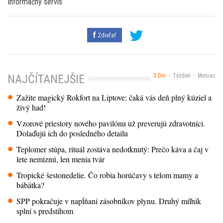
Informačný servis
Zdieľať
3 Dni
Týždeň
Mesiac
NAJČÍTANEJŠIE
Zažite magický Rokfort na Liptove: čaká vás deň plný kúziel a
živý had!
Vzorové priestory nového pavilónu už preverujú zdravotníci.
Dolaďujú ich do posledného detailu
Teplomer stúpa, rituál zostáva nedotknutý: Prečo káva a čaj v
lete nemiznú, len menia tvár
Tropické šestonedelie. Čo robia horúčavy s telom mamy a
bábätka?
SPP pokračuje v napĺňaní zásobníkov plynu. Druhý míľnik
splní s predstihom