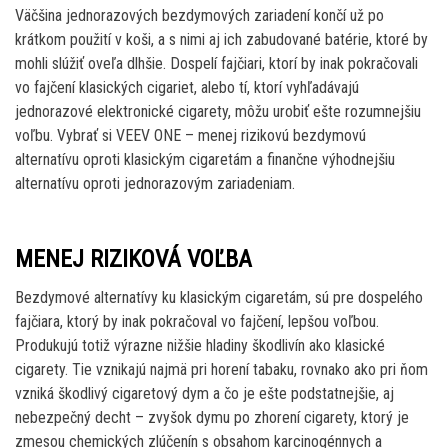
Väčšina jednorazových bezdymových zariadení končí už po
krátkom použití v koši, a s nimi aj ich zabudované batérie, ktoré by
mohli slúžiť oveľa dlhšie. Dospelí fajčiari, ktorí by inak pokračovali
vo fajčení klasických cigariet, alebo tí, ktorí vyhľadávajú
jednorazové elektronické cigarety, môžu urobiť ešte rozumnejšiu
voľbu. Vybrať si VEEV ONE – menej rizikovú bezdymovú
alternatívu oproti klasickým cigaretám a finančne výhodnejšiu
alternatívu oproti jednorazovým zariadeniam.
MENEJ RIZIKOVÁ VOĽBA
Bezdymové alternatívy ku klasickým cigaretám, sú pre dospelého
fajčiara, ktorý by inak pokračoval vo fajčení, lepšou voľbou.
Produkujú totiž výrazne nižšie hladiny škodlivín ako klasické
cigarety. Tie vznikajú najmä pri horení tabaku, rovnako ako pri ňom
vzniká škodlivý cigaretový dym a čo je ešte podstatnejšie, aj
nebezpečný decht – zvyšok dymu po zhorení cigarety, ktorý je
zmesou chemických zlúčenín s obsahom karcinogénnych a