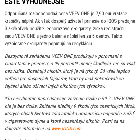
EŠTE VÝHODNEJŠIE
Odporúčaná maloobchodná cena VEEV ONE je 7,90 eur vrátane
krabičky náplní. Ak však dospelý užívateľ prinesie do IQOS predajne
3 akékoľvek použité jednorazové e-cigarety, získa registračnú
sadu VEEV ONE a jedno balenie náplní len za 5 centov. Takto
vyzbierané e-cigarety poputujú na recykláciu.
Bezdymové zariadenia VEEV ONE produkujú v porovnaní s
cigaretami v priemere o 99 percent* menej škodlivín, nie sú však
bez rizika. Obsahujú nikotín, ktorý je návykový. Sú však lepšou
voľbou pre dospelých fajčiarov, ktorí by inak pokračovali vo
fajčení alebo užívaní iných nikotínových výrobkov.
*To nevyhnutne nepredstavuje zníženie rizika o 99 %. VEEV ONE
nie je bez rizika. Zníženie hladiny 9 škodlivých chemických látok,
ktorých obsah Svetová zdravotnícka organizácia odporúča znížiť
v cigaretovom dyme a ktoré nezahŕňajú nikotín. Pozri sa na
dôležité informácie na
www.IQOS.com
.