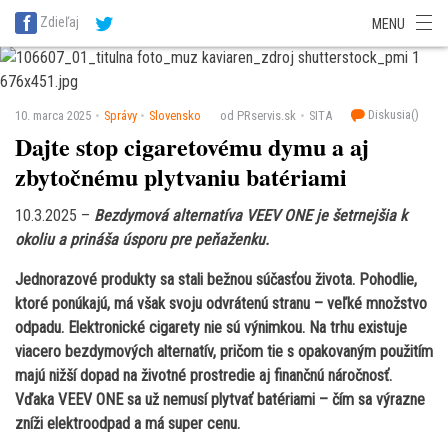
SITA Energetika
SITA Zdravotníctvo
SITA Financie
SITA Doprava
Zdieľaj
MENU
SITA Potravinárstvo
SITA Reality
SITA Školstvo
SITA Vidiek
Diskusia(
)
10. marca 2025
Správy
Slovensko
od PRservis.sk
SITA
Dajte stop cigaretovému dymu a aj
zbytočnému plytvaniu batériami
10.3.2025 –
Bezdymová alternatíva VEEV ONE je šetrnejšia k
okoliu a prináša úsporu pre peňaženku.
Jednorazové produkty sa stali bežnou súčasťou života. Pohodlie,
ktoré ponúkajú, má však svoju odvrátenú stranu – veľké množstvo
odpadu. Elektronické cigarety nie sú výnimkou. Na trhu existuje
viacero bezdymových alternatív, pričom tie s opakovaným použitím
majú nižší dopad na životné prostredie aj finančnú náročnosť.
Vďaka VEEV ONE sa už nemusí plytvať batériami – čím sa výrazne
zníži elektroodpad a má super cenu.