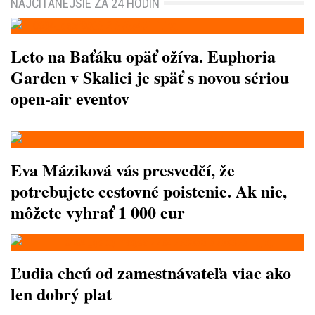
NAJČÍTANEJŠIE ZA 24 HODÍN
Leto na Baťáku opäť ožíva. Euphoria
Garden v Skalici je späť s novou sériou
open-air eventov
Eva Máziková vás presvedčí, že
potrebujete cestovné poistenie. Ak nie,
môžete vyhrať 1 000 eur
Ľudia chcú od zamestnávateľa viac ako
len dobrý plat