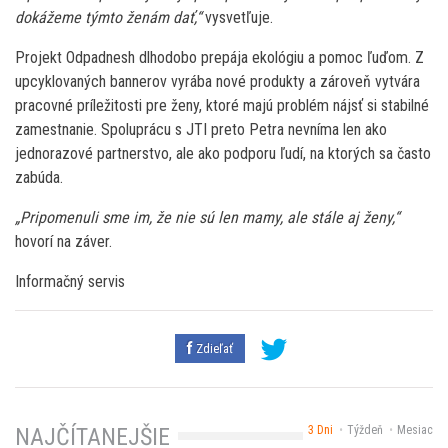
dokážeme týmto ženám dať,“
vysvetľuje.
Projekt Odpadnesh dlhodobo prepája ekológiu a pomoc ľuďom. Z
upcyklovaných bannerov vyrába nové produkty a zároveň vytvára
pracovné príležitosti pre ženy, ktoré majú problém nájsť si stabilné
zamestnanie. Spoluprácu s JTI preto Petra nevníma len ako
jednorazové partnerstvo, ale ako podporu ľudí, na ktorých sa často
zabúda.
„Pripomenuli sme im, že nie sú len mamy, ale stále aj ženy,“
hovorí na záver.
Informačný servis
Zdieľať
3 Dni
Týždeň
Mesiac
NAJČÍTANEJŠIE