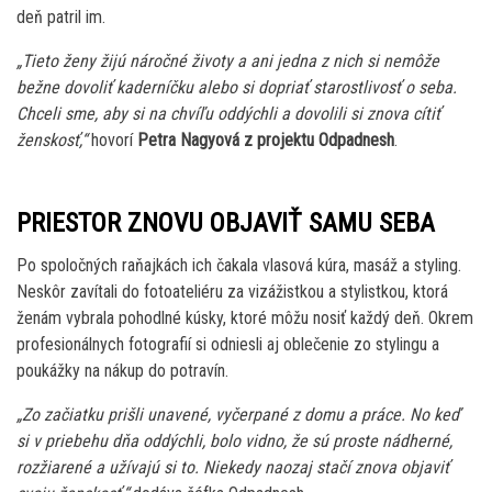
deň patril im.
„Tieto ženy žijú náročné životy a ani jedna z nich si nemôže
bežne dovoliť kaderníčku alebo si dopriať starostlivosť o seba.
Chceli sme, aby si na chvíľu oddýchli a dovolili si znova cítiť
ženskosť,“
hovorí
Petra Nagyová z projektu Odpadnesh
.
PRIESTOR ZNOVU OBJAVIŤ SAMU SEBA
Po spoločných raňajkách ich čakala vlasová kúra, masáž a styling.
Neskôr zavítali do fotoateliéru za vizážistkou a stylistkou, ktorá
ženám vybrala pohodlné kúsky, ktoré môžu nosiť každý deň. Okrem
profesionálnych fotografií si odniesli aj oblečenie zo stylingu a
poukážky na nákup do potravín.
„Zo začiatku prišli unavené, vyčerpané z domu a práce. No keď
si v priebehu dňa oddýchli, bolo vidno, že sú proste nádherné,
rozžiarené a užívajú si to. Niekedy naozaj stačí znova objaviť