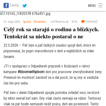
SITA Energetika
SITA Zdravotníctvo
SITA Financie
SITA Doprava
Zdieľaj
MENU
SITA Potravinárstvo
SITA Reality
SITA Školstvo
SITA Vidiek
Diskusia(
)
22. mája 2026
Správy
Slovensko
od PRservis.sk
SITA
Celý rok sa starajú o rodinu a blízkych.
Tentokrát sa niekto postaral o ne
22.5.2026 – Päť žien a päť ťažkých osudov spojil deň, ktorý im
pripomenul, že popri starostlivosti o deti a najbližších sú stále
ženami.
JTI v spolupráci s Odpadnesh pripravili v Košiciach v rámci
kampane
#bloomwithploom
deň pre pracovne znevýhodnené ženy.
Priniesol im možnosť zastaviť sa a dal pocit, že aj ony si zaslúžia
čas len pre seba.
Päť žien v dielni Odpadnesh spojila potreba zvládať veci, na ktoré
by nikto nemal byť sám. Ony však často nemajú na výber. Tentoraz
však na pár hodín nemuseli riešiť prácu, deti ani povinnosti. Tento