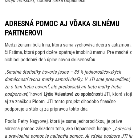
svoju ženskosť,“
dodáva šéfka Odpadnesh.
ADRESNÁ POMOC AJ VĎAKA SILNÉMU
PARTNEROVI
Medzi ženami bola Irina, ktorá sama vychováva dcéru s autizmom,
či Fatima, ktorá popri dcére opatruje imobilnú mamu. Pre mnohé z
nich bol podobný deň úplne novou skúsenosťou.
„Smutné štatistiky hovoria jasne – 85 % jednorodičovských
domácností tvoria matky samoživiteľky. V JTI sme presvedčení,
že o tom treba hovoriť, ale predovšetkým tieto matky treba
podporovať,“
hovorí
Lýdia Valentová zo spoločnosti JTI,
ktorá stojí
aj za značkou Ploom. JTI tento projekt dlhodobo finančne
podporuje a stálo aj za prípravou tohto dňa.
Podľa Petry Nagyovej, ktorá je sama jednorodičkou, je práve
adresná pomoc základom toho, ako Odpadnesh funguje.
„Adresná
a pravidelná pomoc je najlepšia pomoc. Aj vďaka podpore JTI ju