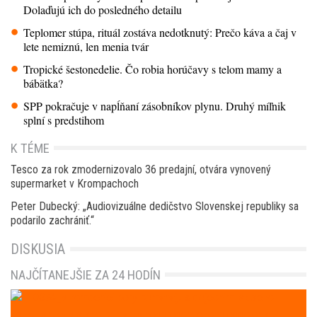
Dolaďujú ich do posledného detailu
Teplomer stúpa, rituál zostáva nedotknutý: Prečo káva a čaj v
lete nemiznú, len menia tvár
Tropické šestonedelie. Čo robia horúčavy s telom mamy a
bábätka?
SPP pokračuje v napĺňaní zásobníkov plynu. Druhý míľnik
splní s predstihom
K TÉME
Tesco za rok zmodernizovalo 36 predajní, otvára vynovený
supermarket v Krompachoch
Peter Dubecký: „Audiovizuálne dedičstvo Slovenskej republiky sa
podarilo zachrániť.“
DISKUSIA
NAJČÍTANEJŠIE ZA 24 HODÍN