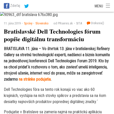
SITA Energetika
SITA Zdravotníctvo
SITA Financie
SITA Doprava
Zdieľaj
MENU
SITA Potravinárstvo
SITA Reality
SITA Školstvo
SITA Vidiek
Diskusia(
)
11. júna 2019
Správy
Slovensko
od PRservis.sk
SITA
Bratislavské Dell Technologies fórum
popíše digitálnu transformáciu
BRATISLAVA 11. júna
– Vo štvrtok 13. júna v bratislavskej Refinery
Gallery sa stretnú technologickí experti, nadšenci a biznis komunita
na jednodňovej konferencii Dell Technologies Forum 2019. Kto by
sa chcel pridať k rozhovoru o tom, ako zaviesť umelú inteligenciu,
strojové učenie, internet vecí do praxe, môže sa zaregistrovať
zadarmo
na stránke podujatia
.
Dell Technologies fóra sa tento rok konajú vo viac ako 60
krajinách, vystúpia na nich stovky spíkrov a predstavia sa na ňom
desiatky najnovších produktov poprednej digitálnej značky.´
Podujatie v Bratislave sa zameria najmä na praktickú aplikáciu