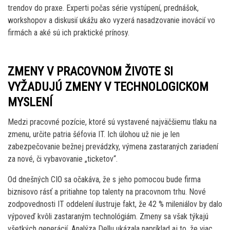
trendov do praxe. Experti počas série vystúpení, prednášok,
workshopov a diskusií ukážu ako vyzerá nasadzovanie inovácií vo
firmách a aké sú ich praktické prínosy.
ZMENY V PRACOVNOM ŽIVOTE SI
VYŽADUJÚ ZMENY V TECHNOLOGICKOM
MYSLENÍ
Medzi pracovné pozície, ktoré sú vystavené najväčšiemu tlaku na
zmenu, určite patria šéfovia IT. Ich úlohou už nie je len
zabezpečovanie bežnej prevádzky, výmena zastaraných zariadení
za nové, či vybavovanie „ticketov“.
Od dnešných CIO sa očakáva, že s jeho pomocou bude firma
biznisovo rásť a pritiahne top talenty na pracovnom trhu. Nové
zodpovednosti IT oddelení ilustruje fakt, že 42 % mileniálov by dalo
výpoveď kvôli zastaraným technológiám. Zmeny sa však týkajú
všetkých generácií. Analýza Dellu ukázala napríklad aj to, že viac