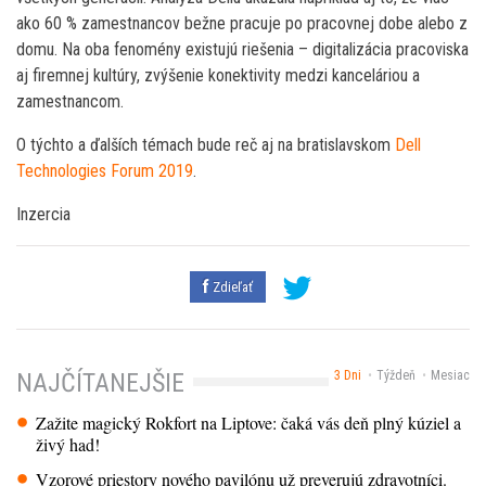
ako 60 % zamestnancov bežne pracuje po pracovnej dobe alebo z
domu. Na oba fenomény existujú riešenia – digitalizácia pracoviska
aj firemnej kultúry, zvýšenie konektivity medzi kanceláriou a
zamestnancom.
O týchto a ďalších témach bude reč aj na bratislavskom
Dell
Technologies Forum 2019
.
Inzercia
Zdieľať
3 Dni
Týždeň
Mesiac
NAJČÍTANEJŠIE
Zažite magický Rokfort na Liptove: čaká vás deň plný kúziel a
živý had!
Vzorové priestory nového pavilónu už preverujú zdravotníci.