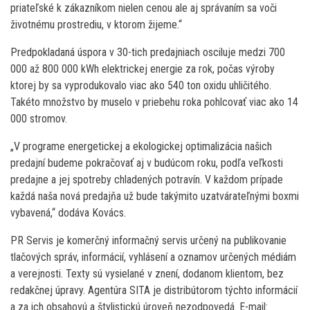
priateľské k zákazníkom nielen cenou ale aj správaním sa voči
životnému prostrediu, v ktorom žijeme.“
Predpokladaná úspora v 30-tich predajniach osciluje medzi 700
000 až 800 000 kWh elektrickej energie za rok, počas výroby
ktorej by sa vyprodukovalo viac ako 540 ton oxidu uhličitého.
Takéto množstvo by muselo v priebehu roka pohlcovať viac ako 14
000 stromov.
„V programe energetickej a ekologickej optimalizácia našich
predajní budeme pokračovať aj v budúcom roku, podľa veľkosti
predajne a jej spotreby chladených potravín. V každom prípade
každá naša nová predajňa už bude takýmito uzatvárateľnými boxmi
vybavená,“ dodáva Kovács.
PR Servis je komerčný informačný servis určený na publikovanie
tlačových správ, informácií, vyhlásení a oznamov určených médiám
a verejnosti. Texty sú vysielané v znení, dodanom klientom, bez
redakčnej úpravy. Agentúra SITA je distribútorom týchto informácií
a za ich obsahovú a štylistickú úroveň nezodpovedá. E-mail: