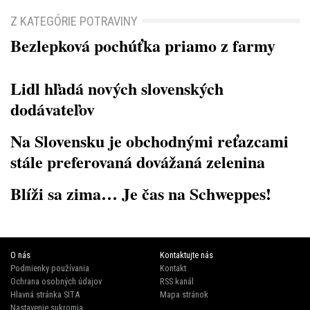
Z KATEGÓRIE POTRAVINY
Bezlepková pochúťka priamo z farmy
Lidl hľadá nových slovenských
dodávateľov
Na Slovensku je obchodnými reťazcami
stále preferovaná dovážaná zelenina
Blíži sa zima… Je čas na Schweppes!
O nás
Kontaktujte nás
Podmienky používania
Kontakt
Ochrana osobných údajov
RSS kanál
Hlavná stránka SITA
Mapa stránok
Nastavenie sukromia