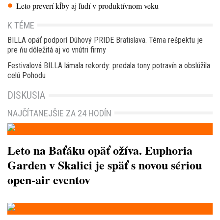
Leto preverí kĺby aj ľudí v produktívnom veku
K TÉME
BILLA opäť podporí Dúhový PRIDE Bratislava. Téma rešpektu je
pre ňu dôležitá aj vo vnútri firmy
Festivalová BILLA lámala rekordy: predala tony potravín a obslúžila
celú Pohodu
DISKUSIA
NAJČÍTANEJŠIE ZA 24 HODÍN
Leto na Baťáku opäť ožíva. Euphoria
Garden v Skalici je späť s novou sériou
open-air eventov