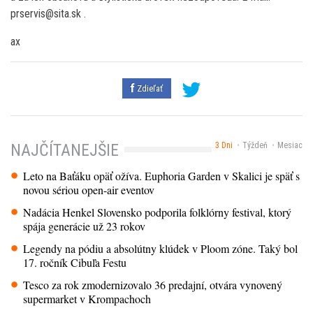
prservis@sita.sk .
ax
Zdieľať
3 Dni
Týždeň
Mesiac
NAJČÍTANEJŠIE
Leto na Baťáku opäť ožíva. Euphoria Garden v Skalici je späť s
novou sériou open-air eventov
Nadácia Henkel Slovensko podporila folklórny festival, ktorý
spája generácie už 23 rokov
Legendy na pódiu a absolútny klúdek v Ploom zóne. Taký bol
17. ročník Cibuľa Festu
Tesco za rok zmodernizovalo 36 predajní, otvára vynovený
supermarket v Krompachoch