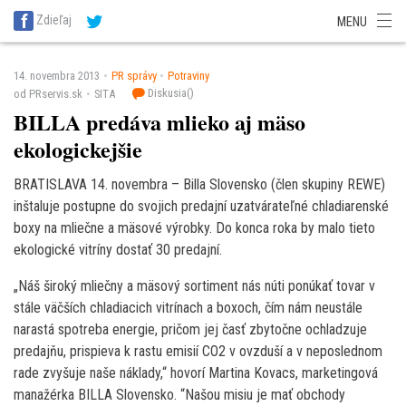
SITA Energetika
SITA Zdravotníctvo
SITA Financie
SITA Doprava
Zdieľaj
MENU
SITA Potravinárstvo
SITA Reality
SITA Školstvo
SITA Vidiek
14. novembra 2013
PR správy
Potraviny
Diskusia(
)
od PRservis.sk
SITA
BILLA predáva mlieko aj mäso
ekologickejšie
BRATISLAVA 14. novembra – Billa Slovensko (člen skupiny REWE)
inštaluje postupne do svojich predajní uzatvárateľné chladiarenské
boxy na mliečne a mäsové výrobky. Do konca roka by malo tieto
ekologické vitríny dostať 30 predajní.
„Náš široký mliečny a mäsový sortiment nás núti ponúkať tovar v
stále väčších chladiacich vitrínach a boxoch, čím nám neustále
narastá spotreba energie, pričom jej časť zbytočne ochladzuje
predajňu, prispieva k rastu emisií CO2 v ovzduší a v neposlednom
rade zvyšuje naše náklady,“ hovorí Martina Kovacs, marketingová
manažérka BILLA Slovensko. “Našou misiu je mať obchody