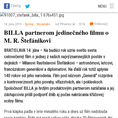
SITA Energetika
SITA Zdravotníctvo
SITA Financie
SITA Doprava
Zdieľaj
MENU
SITA Potravinárstvo
SITA Reality
SITA Školstvo
SITA Vidiek
Diskusia(
)
14. júna 2019
Správy
Slovensko
od PRservis.sk
SITA
BILLA partnerom jedinečného filmu o
M. R. Štefánikovi
BRATISLAVA 14. júna – Na budúci rok uzrie svetlo sveta
celovečerný film o jednej z našich najvýznamnejších postáv v
dejinách – Milanovi Rastislavovi Štefánikovi – astronómovi, letcovi,
francúzskom generálovi a diplomatovi. Na ďalší rok totiž uplynie
140 rokov od jeho narodenia. Film pod názvom „Generál“ rozpráva
o kontroverznosti jeho povahy, víťazstvách, ale i pokleskoch.
Spoločnosť BILLA je hrdým produktovým partnerom natáčania a jej
zástupcovia prišli podporiť štáb aj počas nakrúcania kľúčovej
scény filmu.
Prvá klapka padla v lete minulého roku a dnes už film nadobúda
svoje kontúry. Štáb má pred sebou ešte zhruba 30 filmovacích dní