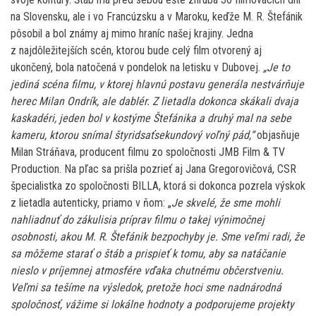
na Slovensku, ale i vo Francúzsku a v Maroku, keďže M. R. Štefánik
pôsobil a bol známy aj mimo hraníc našej krajiny. Jedna
z najdôležitejších scén, ktorou bude celý film otvorený aj
ukončený, bola natočená v pondelok na letisku v Dubovej.
„Je to
jediná scéna filmu, v ktorej hlavnú postavu generála nestvárňuje
herec Milan Ondrík, ale dablér. Z lietadla dokonca skákali dvaja
kaskadéri, jeden bol v kostýme Štefánika a druhý mal na sebe
kameru, ktorou snímal štyridsaťsekundový voľný pád,“
objasňuje
Milan Stráňava, producent filmu zo spoločnosti JMB Film & TV
Production. Na pľac sa prišla pozrieť aj Jana Gregorovičová, CSR
špecialistka zo spoločnosti BILLA, ktorá si dokonca pozrela výskok
z lietadla autenticky, priamo v ňom: „
Je skvelé, že sme mohli
nahliadnuť do zákulisia príprav filmu o takej výnimočnej
osobnosti, akou M. R. Štefánik bezpochyby je. Sme veľmi radi, že
sa môžeme starať o štáb a prispieť k tomu, aby sa natáčanie
nieslo v príjemnej atmosfére vďaka chutnému občerstveniu.
Veľmi sa tešíme na výsledok, pretože hoci sme nadnárodná
spoločnosť, vážime si lokálne hodnoty a podporujeme projekty