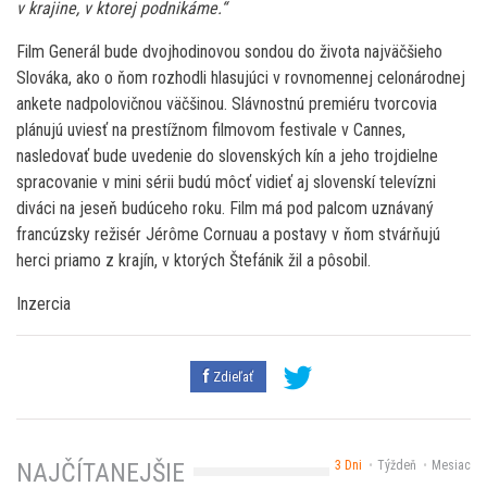
v krajine, v ktorej podnikáme.“
Film Generál bude dvojhodinovou sondou do života najväčšieho
Slováka, ako o ňom rozhodli hlasujúci v rovnomennej celonárodnej
ankete nadpolovičnou väčšinou. Slávnostnú premiéru tvorcovia
plánujú uviesť na prestížnom filmovom festivale v Cannes,
nasledovať bude uvedenie do slovenských kín a jeho trojdielne
spracovanie v mini sérii budú môcť vidieť aj slovenskí televízni
diváci na jeseň budúceho roku. Film má pod palcom uznávaný
francúzsky režisér Jérôme Cornuau a postavy v ňom stvárňujú
herci priamo z krajín, v ktorých Štefánik žil a pôsobil.
Inzercia
Zdieľať
3 Dni
Týždeň
Mesiac
NAJČÍTANEJŠIE