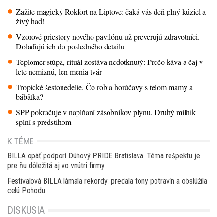
Zažite magický Rokfort na Liptove: čaká vás deň plný kúziel a
živý had!
Vzorové priestory nového pavilónu už preverujú zdravotníci.
Dolaďujú ich do posledného detailu
Teplomer stúpa, rituál zostáva nedotknutý: Prečo káva a čaj v
lete nemiznú, len menia tvár
Tropické šestonedelie. Čo robia horúčavy s telom mamy a
bábätka?
SPP pokračuje v napĺňaní zásobníkov plynu. Druhý míľnik
splní s predstihom
K TÉME
BILLA opäť podporí Dúhový PRIDE Bratislava. Téma rešpektu je
pre ňu dôležitá aj vo vnútri firmy
Festivalová BILLA lámala rekordy: predala tony potravín a obslúžila
celú Pohodu
DISKUSIA