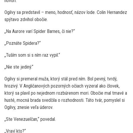
hovorí.“
Ogilvy sa predstavil – meno, hodnosť, názov lode. Colin Hernandez
spýtavo zdvihol obočie.
„Na Aurore varí Spider Barnes, či nie?“
„Poznáte Spidera?“
„Tuším som si s ním raz vypil.“
„Nie ste jediný.“
Ogilvy si premeral muža, ktorý stál pred ním. Bol pevný, tvrdý,
hrozivý. V Angličanových pozorných očiach vyzeral ako človek,
ktorý sa plavil po nejednom rozbúrenom mori. Obočie mal tmavé a
husté, mocná brada svedčila o rozhodnosti. Táto tvár, pomyslel si
Ogilvy, znesie veľa úderov.
„Ste Venezuelčan,“ povedal.
„Vraví kto?“