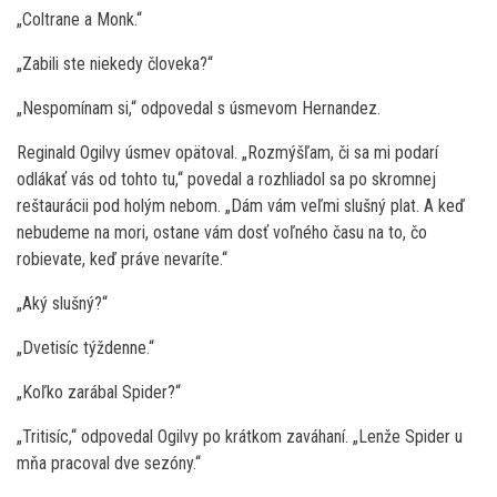
„Coltrane a Monk.“
„Zabili ste niekedy človeka?“
„Nespomínam si,“ odpovedal s úsmevom Hernandez.
Reginald Ogilvy úsmev opätoval. „Rozmýšľam, či sa mi podarí
odlákať vás od tohto tu,“ povedal a rozhliadol sa po skromnej
reštaurácii pod holým nebom. „Dám vám veľmi slušný plat. A keď
nebudeme na mori, ostane vám dosť voľného času na to, čo
robievate, keď práve nevaríte.“
„Aký slušný?“
„Dvetisíc týždenne.“
„Koľko zarábal Spider?“
„Tritisíc,“ odpovedal Ogilvy po krátkom zaváhaní. „Lenže Spider u
mňa pracoval dve sezóny.“