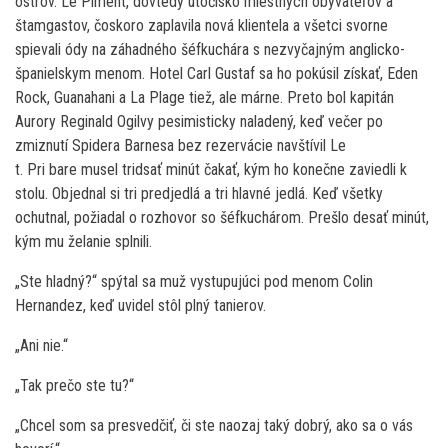
ostrov. Le Piment, dovtedy útočisko miestnych obyvateľov a
štamgastov, čoskoro zaplavila nová klientela a všetci svorne
spievali ódy na záhadného šéfkuchára s nezvyčajným anglicko-
španielskym menom. Hotel Carl Gustaf sa ho pokúsil získať, Eden
Rock, Guanahani a La Plage tiež, ale márne. Preto bol kapitán
Aurory Reginald Ogilvy pesimisticky naladený, keď večer po
zmiznutí Spidera Barnesa bez rezervácie navštívil Le
t. Pri bare musel tridsať minút čakať, kým ho konečne zaviedli k
stolu. Objednal si tri predjedlá a tri hlavné jedlá. Keď všetky
ochutnal, požiadal o rozhovor so šéfkuchárom. Prešlo desať minút,
kým mu želanie splnili.
„Ste hladný?“ spýtal sa muž vystupujúci pod menom Colin
Hernandez, keď uvidel stôl plný tanierov.
„Ani nie.“
„Tak prečo ste tu?“
„Chcel som sa presvedčiť, či ste naozaj taký dobrý, ako sa o vás