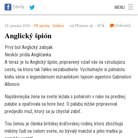
SITA Energetika
SITA Zdravotníctvo
SITA Financie
SITA Doprava
Zdieľaj
MENU
SITA Potravinárstvo
SITA Reality
SITA Školstvo
SITA Vidiek
Diskusia(
)
29. januára 2016
PR správy
Kultúra
od PRservis.sk
SITA
Anglický špión
Prvý bol Anglický zabijak.
Neskôr prišla Angličanka.
A teraz je tu Anglický špión, pripravený vziať vás na vzrušujúcu
cestu, na ktorú tak ľahko nezabudnete. Vychutnajte si pätnástu
knihu série o legendárnom inzraelskom tajnom agentovi Gabrielovi
Allonovi.
Najslávnejšia žena na svete ležala s pohárom v ruke na prednej
palube a opaľovala sa hore bez. O palubu nižšie pripravoval
predjedlo muž, ktorý sa ju chystal zabiť…
Tou ženou je členka britskej kráľovskej rodiny, ktorú zbožňujú
milióny ľudí na celom svete, no bývalý manžel a jeho matka ju