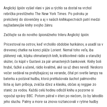
Anglický špión vyšiel vlani v júni a rýchlo sa dostal na vrchol
rebríčka prestížneho The New York Times. Po polroku je
preložený do slovenčiny a aj v našich kníhkupectvách patrí medzi
najžiadanejšie knihy svojho žánru.
Začítajte sa do nového špionážneho trileru Anglický špión:
Pricestoval na ostrov, keď vrcholilo obdobie hurikánov, a usadil sa v
drevenej chatke na konci pláže Lorient. Nemal toho veľa, iba
plátenný vak, kôpku ohmataných kníh, krátkovlnné rádio a staručký
skúter, čo kúpil v Gustavii za pár umastených bankoviek. Knihy boli
hrubé, ťažké a učené, rádio kvalitné, aké sa už dnes nevidí. Neskoro
večer sedával na prehýbajúcej sa verande, čítal pri svetle lampy na
baterku a počúval hudbu, ktorá prehlušovala šuchot palmového
lístia aj šum príboja, zväčša džez a klasiku, občas aj reggae zo
staníc za vodou. Každú celú hodinu odložil knihu a pozorne si
vypočul správy BBC. Potom pátral v éteri po niečom, čo by lahodilo
jeho sluchu. Palmy a more sa znova roztancovali v rytme hudby.