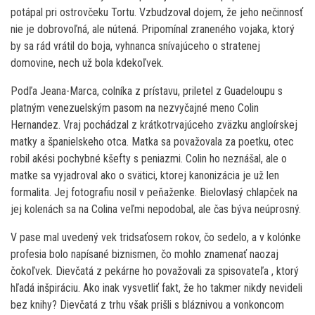
potápal pri ostrovčeku Tortu. Vzbudzoval dojem, že jeho nečinnosť
nie je dobrovoľná, ale nútená. Pripomínal zraneného vojaka, ktorý
by sa rád vrátil do boja, vyhnanca snívajúceho o stratenej
domovine, nech už bola kdekoľvek.
Podľa Jeana-Marca, colníka z prístavu, priletel z Guadeloupu s
platným venezuelským pasom na nezvyčajné meno Colin
Hernandez. Vraj pochádzal z krátkotrvajúceho zväzku angloírskej
matky a španielskeho otca. Matka sa považovala za poetku, otec
robil akési pochybné kšefty s peniazmi. Colin ho neznášal, ale o
matke sa vyjadroval ako o svätici, ktorej kanonizácia je už len
formalita. Jej fotografiu nosil v peňaženke. Bielovlasý chlapček na
jej kolenách sa na Colina veľmi nepodobal, ale čas býva neúprosný.
V pase mal uvedený vek tridsaťosem rokov, čo sedelo, a v kolónke
profesia bolo napísané biznismen, čo mohlo znamenať naozaj
čokoľvek. Dievčatá z pekárne ho považovali za spisovateľa , ktorý
hľadá inšpiráciu. Ako inak vysvetliť fakt, že ho takmer nikdy nevideli
bez knihy? Dievčatá z trhu však prišli s bláznivou a vonkoncom