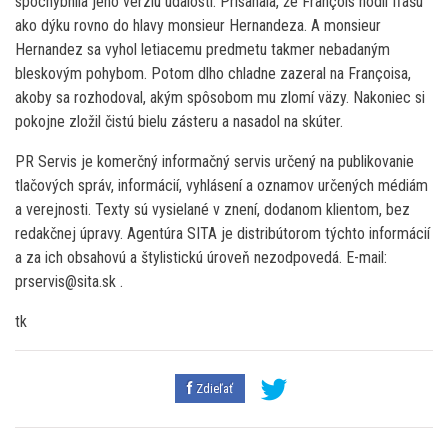
spochybnila jeho verziu udalostí. Prisahala, že François hodil fľašu
ako dýku rovno do hlavy monsieur Hernandeza. A monsieur
Hernandez sa vyhol letiacemu predmetu takmer nebadaným
bleskovým pohybom. Potom dlho chladne zazeral na Françoisa,
akoby sa rozhodoval, akým spôsobom mu zlomí väzy. Nakoniec si
pokojne zložil čistú bielu zásteru a nasadol na skúter.
PR Servis je komerčný informačný servis určený na publikovanie
tlačových správ, informácií, vyhlásení a oznamov určených médiám
a verejnosti. Texty sú vysielané v znení, dodanom klientom, bez
redakčnej úpravy. Agentúra SITA je distribútorom týchto informácií
a za ich obsahovú a štylistickú úroveň nezodpovedá. E-mail:
prservis@sita.sk .
tk
Zdieľať