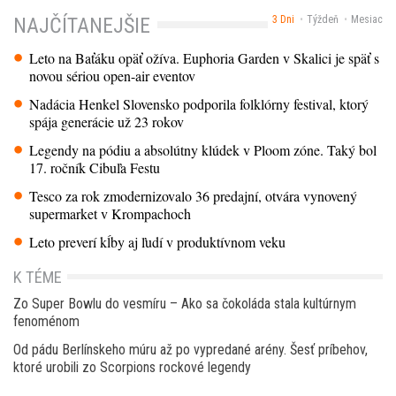
3 Dni
Týždeň
Mesiac
NAJČÍTANEJŠIE
Leto na Baťáku opäť ožíva. Euphoria Garden v Skalici je späť s
novou sériou open-air eventov
Nadácia Henkel Slovensko podporila folklórny festival, ktorý
spája generácie už 23 rokov
Legendy na pódiu a absolútny klúdek v Ploom zóne. Taký bol
17. ročník Cibuľa Festu
Tesco za rok zmodernizovalo 36 predajní, otvára vynovený
supermarket v Krompachoch
Leto preverí kĺby aj ľudí v produktívnom veku
K TÉME
Zo Super Bowlu do vesmíru – Ako sa čokoláda stala kultúrnym
fenoménom
Od pádu Berlínskeho múru až po vypredané arény. Šesť príbehov,
ktoré urobili zo Scorpions rockové legendy