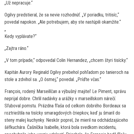
„Už nepracuje.“
Ogilvy predstieral, že sa nevie rozhodnúť. „V poriadku, tritisíc,“
povedal napokon. „Ale potrebujem, aby ste nastúpili okamžite.“
„
Kedy vyplávate?“
„Zajtra ráno.“
„V tom prípade,“ odpovedal Colin Hernandez, „chcem štyri tisícky.“
Kapitán Aurory Reginald Ogilvy prebehol pohľadom po tanieroch na
stole a zdvihol sa. „O ôsmej,“ povedal. „Príďte včas.“
François, rodený Marseillčan a výbušný majiteľ Le Piment, správu
neprijal dobre. Chrlil nadávky a urážky v marseillskom nárečí.
Sľuboval pomstu. Prázdna fľaša od celkom dobrého Bordeaux sa
roztrieštila na tisícky smaragdových čriepkov, keď ju šmaril do
steny malej kuchynky. Neskôr poprel, že mieril na odchádzajúceho
šéfkuchára. Čašníčka Isabelle, ktorá bola svedkom incidentu,