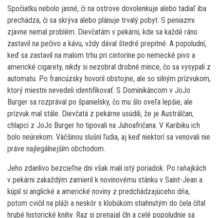
Spočiatku nebolo jasné, či na ostrove dovolenkuje alebo tadiaľ iba
prechádza, či sa skrýva alebo plánuje trvalý pobyt. S peniazmi
zjavne nemal problém. Dievčatám v pekárni, kde sa každé ráno
zastavil na pečivo a kávu, vždy dával štedré prepitné. A popoludní,
keď sa zastavil na malom trhu pri cintoríne po nemecké pivo a
americké cigarety, nikdy si nezobral drobné mince, čo sa vysypali z
automatu. Po francúzsky hovoril obstojne, ale so silným prízvukom,
ktorý miestni nevedeli identifikovať. S Dominikáncom v JoJo
Burger sa rozprával po španielsky, čo mu šlo oveľa lepšie, ale
prízvuk mal stále. Dievčatá z pekárne usúdili, že je Austrálčan,
chlapci z JoJo Burger ho tipovali na Juhoafričana. V Karibiku ich
bolo neúrekom. Väčšinou slušní ľudia, aj keď niektorí sa venovali nie
práve najlegálnejším obchodom.
Jeho zdanlivo bezcieľne dni však mali istý poriadok. Po raňajkách
v pekárni zakaždým zamieril k novinovému stánku v Saint-Jean a
kúpil si anglické a americké noviny z predchádzajúceho dňa,
potom cvičil na pláži a neskôr s klobúkom stiahnutým do čela čítal
hrubé historické knihy. Raz si prenajal čln a celé popoludnie sa