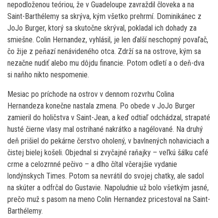
nepodloženou teóriou, že v Guadeloupe zavraždil človeka a na
Saint-Barthélemy sa skrýva, kým všetko prehrmí. Dominikánec z
JoJo Burger, ktorý sa skutočne skrýval, pokladal ich dohady za
smiešne. Colin Hernandez, vyhlásil, je len ďalší neschopný povaľač,
čo žije z peňazí nenávideného otca. Zdrží sa na ostrove, kým sa
nezačne nudiť alebo mu dôjdu financie. Potom odletí a o deň-dva
si naňho nikto nespomenie.
Mesiac po príchode na ostrov v dennom rozvrhu Colina
Hernandeza konečne nastala zmena. Po obede v JoJo Burger
zamieril do holičstva v Saint-Jean, a keď odtiaľ odchádzal, strapaté
husté čierne vlasy mal ostrihané nakrátko a nagélované. Na druhý
deň prišiel do pekárne čerstvo oholený, v bavlnených nohaviciach a
čistej bielej košeli. Objednal si zvyčajné raňajky – veľkú šálku café
crme a celozrnné pečivo – a dlho čítal včerajšie vydanie
londýnskych Times. Potom sa nevrátil do svojej chatky, ale sadol
na skúter a odfrčal do Gustavie. Napoludnie už bolo všetkým jasné,
prečo muž s pasom na meno Colin Hernandez pricestoval na Saint-
Barthélemy.