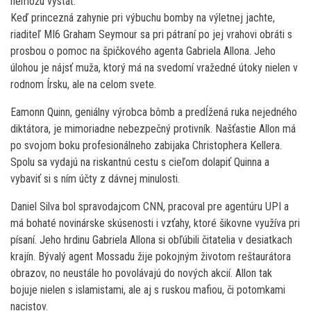
nemôžu vystáť.
Keď princezná zahynie pri výbuchu bomby na výletnej jachte,
riaditeľ MI6 Graham Seymour sa pri pátraní po jej vrahovi obráti s
prosbou o pomoc na špičkového agenta Gabriela Allona. Jeho
úlohou je nájsť muža, ktorý má na svedomí vražedné útoky nielen v
rodnom Írsku, ale na celom svete.
Eamonn Quinn, geniálny výrobca bômb a predĺžená ruka nejedného
diktátora, je mimoriadne nebezpečný protivník. Našťastie Allon má
po svojom boku profesionálneho zabijaka Christophera Kellera.
Spolu sa vydajú na riskantnú cestu s cieľom dolapiť Quinna a
vybaviť si s ním účty z dávnej minulosti.
Daniel Silva bol spravodajcom CNN, pracoval pre agentúru UPI a
má bohaté novinárske skúsenosti i vzťahy, ktoré šikovne využíva pri
písaní. Jeho hrdinu Gabriela Allona si obľúbili čitatelia v desiatkach
krajín. Bývalý agent Mossadu žije pokojným životom reštaurátora
obrazov, no neustále ho povolávajú do nových akcií. Allon tak
bojuje nielen s islamistami, ale aj s ruskou mafiou, či potomkami
nacistov.