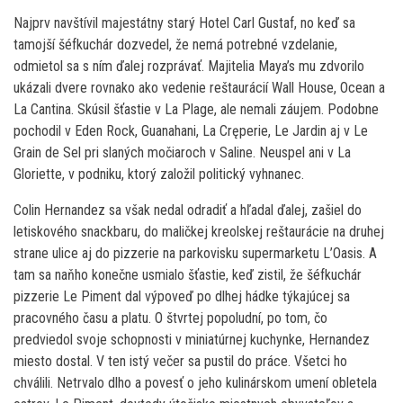
Najprv navštívil majestátny starý Hotel Carl Gustaf, no keď sa
tamojší šéfkuchár dozvedel, že nemá potrebné vzdelanie,
odmietol sa s ním ďalej rozprávať. Majitelia Maya’s mu zdvorilo
ukázali dvere rovnako ako vedenie reštaurácií Wall House, Ocean a
La Cantina. Skúsil šťastie v La Plage, ale nemali záujem. Podobne
pochodil v Eden Rock, Guanahani, La Cręperie, Le Jardin aj v Le
Grain de Sel pri slaných močiaroch v Saline. Neuspel ani v La
Gloriette, v podniku, ktorý založil politický vyhnanec.
Colin Hernandez sa však nedal odradiť a hľadal ďalej, zašiel do
letiskového snackbaru, do maličkej kreolskej reštaurácie na druhej
strane ulice aj do pizzerie na parkovisku supermarketu L’Oasis. A
tam sa naňho konečne usmialo šťastie, keď zistil, že šéfkuchár
pizzerie Le Piment dal výpoveď po dlhej hádke týkajúcej sa
pracovného času a platu. O štvrtej popoludní, po tom, čo
predviedol svoje schopnosti v miniatúrnej kuchynke, Hernandez
miesto dostal. V ten istý večer sa pustil do práce. Všetci ho
chválili. Netrvalo dlho a povesť o jeho kulinárskom umení obletela