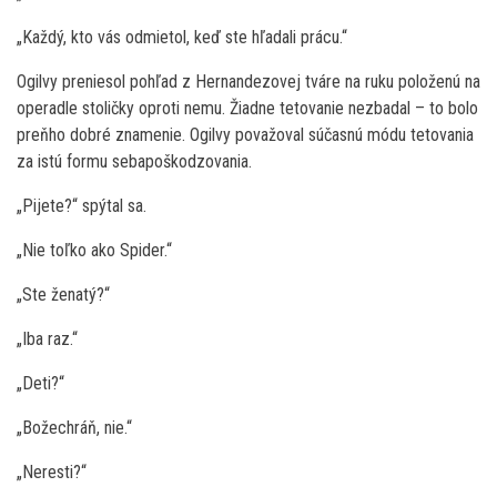
„Každý, kto vás odmietol, keď ste hľadali prácu.“
Ogilvy preniesol pohľad z Hernandezovej tváre na ruku položenú na
operadle stoličky oproti nemu. Žiadne tetovanie nezbadal – to bolo
preňho dobré znamenie. Ogilvy považoval súčasnú módu tetovania
za istú formu sebapoškodzovania.
„Pijete?“ spýtal sa.
„Nie toľko ako Spider.“
„Ste ženatý?“
„Iba raz.“
„Deti?“
„Božechráň, nie.“
„Neresti?“