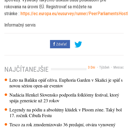
rokovania na úrovni EÚ. Registrovať sa môžete na
stránke :
https://ec.europa.eu/eusurvey/runner/PeerParliamentsHostR
Informačný servis
Zdieľať
3 Dni
Týždeň
Mesiac
NAJČÍTANEJŠIE
Leto na Baťáku opäť ožíva. Euphoria Garden v Skalici je späť s
novou sériou open-air eventov
Nadácia Henkel Slovensko podporila folklórny festival, ktorý
spája generácie už 23 rokov
Legendy na pódiu a absolútny klúdek v Ploom zóne. Taký bol
17. ročník Cibuľa Festu
Tesco za rok zmodernizovalo 36 predajní, otvára vynovený