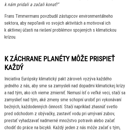
k nám pridali a začali konať!“
Frans Timmermans povzbudil zástupcov environmentálneho
sektora, aby nepoľavili vo svojich aktivitách a motivoval ich
k aktívnej účasti na riešení problémov spojených s klimatickou
krízou.
K ZÁCHRANE PLANÉTY MÔŽE PRISPIEŤ
KAŽDÝ
Iniciatíva Európsky klimatický pakt zároveň vyzýva každého
jedného z nás, aby sme sa zamysleli nad dopadmi klimatickej krízy
a nad tým, ako ich vieme zmierniť. Nemusí ísť o veľké veci, stačí sa
zamyslieť nad tým, aké zmeny sme schopní urobiť pri vykonávaní
bežných, každodenných činností. Stačí napríklad zhasnúť svetlo
pred odchodom z obývačky, zastaviť vodu pri umývaní zubov,
prestať vyhadzavať nadmerné množstvo potravín alebo začať
chodiť do práce na bicykli. Každý jeden z nás môže začať s tým,