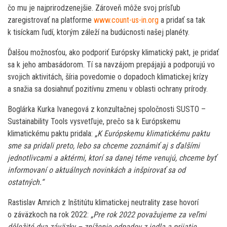
čo mu je najprirodzenejšie. Zároveň môže svoj prísľub
zaregistrovať na platforme
www.count-us-in.org
a pridať sa tak
k tisíckam ľudí, ktorým záleží na budúcnosti našej planéty.
Ďalšou možnosťou, ako podporiť Európsky klimatický pakt, je pridať
sa k jeho ambasádorom. Tí sa navzájom prepájajú a podporujú vo
svojich aktivitách, šíria povedomie o dopadoch klimatickej krízy
a snažia sa dosiahnuť pozitívnu zmenu v oblasti ochrany prírody.
Boglárka Kurka Ivanegová z konzultačnej spoločnosti SUSTO –
Sustainability Tools vysvetľuje, prečo sa k Európskemu
klimatickému paktu pridala:
„K Európskemu klimatickému paktu
sme sa pridali preto, lebo sa chceme zoznámiť aj s ďalšími
jednotlivcami a aktérmi, ktorí sa danej téme venujú, chceme byť
informovaní o aktuálnych novinkách a inšpirovať sa od
ostatných.“
Rastislav Amrich z Inštitútu klimatickej neutrality zase hovorí
o záväzkoch na rok 2022:
„Pre rok 2022 považujeme za veľmi
dôležité dva záväzky – zníženie odpadov z jedla a prijatie