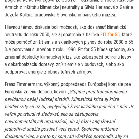
Amrich z Inštitútu klimatickej neutrality a Silvia Herianová z Galérie
Jozefa Kollára, pracoviska Slovenského banského múzea.
Hlavnou témou diskusie boli možnosti, ako dosiahnuť klimatickú
neutralitu do roku 2050, ale aj opatrenia z balíčka
FIT for 55
, ktoré
môžu pomôcť znížiť emisie skleníkových plynov do roku 2030 o 55
% v porovnaní s úrovňou z roku 1990. Fit for 55 hľadá spôsoby, ako
zmierniť dôsledky klimatickej krízy, ako zabezpečiť ochranu lesov
a dekarbonizáciu dopravy, znížiť emisie v budovách, alebo ako
podporovať energie z obnoviteľných zdrojov.
Frans Timmermans, výkonný podpredseda Európskej komisie pre
Európsku zelenú dohodu, hovorí:
„Stojíme pred transformáciou
nevídanou našej ľudskej histórii. Klimatická kríza aj kríza
biodiverzity sú už tu, ovplyvňujú život každého jedného z nás. Je
veľmi povzbudivé sledovať, ako sa zástupcovia
environmentálnych organizácií, ale aj rôzni angažovaní
jednotlivci snažia posúvať veci vpred. Spoločne môžeme
dosiahnuť viac, a preto by som rád všetkých povzbudil, aby sa