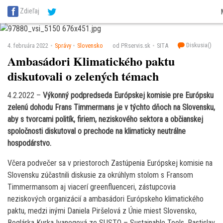
SITA Energetika
SITA Zdravotníctvo
SITA Financie
SITA Doprava
SITA Po
Zdieľaj
SITA Reality
SITA Školstvo
SITA Vidiek
Diskusia(
)
4. februára 2022
Správy
Slovensko
od PRservis.sk
SITA
Ambasádori Klimatického paktu
diskutovali o zelených témach
4.2.2022 –
Výkonný podpredseda Európskej komisie pre Európsku
zelenú dohodu Frans Timmermans je v týchto dňoch na Slovensku,
aby s tvorcami politík, firiem, neziskového sektora a občianskej
spoločnosti diskutoval o prechode na klimaticky neutrálne
hospodárstvo.
Včera podvečer sa v priestoroch Zastúpenia Európskej komisie na
Slovensku zúčastnili diskusie za okrúhlym stolom s Fransom
Timmermansom aj viacerí greenfluenceri, zástupcovia
neziskových organizácií a ambasádori Európskeho klimatického
paktu, medzi inými Daniela Piršelová z Únie miest Slovensko,
Boglárka Kurka Ivanegová zo SUSTO – Sustainable Tools, Rastislav