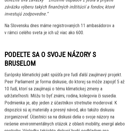
záväzku výberu takých finančných inštitúcií a fondov, ktoré
investujú zodpovedne.“
Na Slovensku dnes máme registrovaných 11 ambasádorov a
v rámci celého sveta je ich už viac ako 600.
PODEĽTE SA O SVOJE NÁZORY S
BRUSELOM
Európsky klimatický pakt spúšťa pre ľudí ďalší zaujímavý projekt.
Peer Parliament je forma diskusie, do ktorej sa môže zapojiť 5 až
10 ľudí, ktorí sa zaujímajú o tému klimatickej zmeny a
udržateľnosti. Môžu to byť známi, rodina, kolegovia či susedia.
Podmienka je, aby jeden z účastníkov stretnutie moderoval. K
dispozícii sú aj materiály a presný návod, ako takúto diskusiu
zorganizovať. Účastníci sa na diskusii delia o svoje názory na
riešenie environmentálnych otázok z oblasti mobility, energií alebo
spotreby. Výsledky takýchto diskusií budú podkladom pre