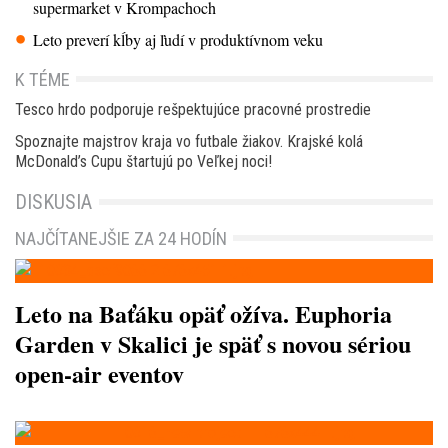
supermarket v Krompachoch
Leto preverí kĺby aj ľudí v produktívnom veku
K TÉME
Tesco hrdo podporuje rešpektujúce pracovné prostredie
Spoznajte majstrov kraja vo futbale žiakov. Krajské kolá
McDonald’s Cupu štartujú po Veľkej noci!
DISKUSIA
NAJČÍTANEJŠIE ZA 24 HODÍN
Leto na Baťáku opäť ožíva. Euphoria
Garden v Skalici je späť s novou sériou
open-air eventov