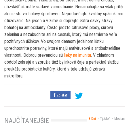
obzvlášť ak máte sedavé zamestnanie. Nenamáhajte sa však príliš,
ak nie ste vrcholový športovec. Nepodceňujte kvalitný spánok, ani
otužovanie. Na jeseň a v zime si doprajte extra dávky stravy
bohatej na antioxidanty. Často jedzte citrusové plody, surovú
zeleninu a nezabudnite ani na cesnak, ktorý má nesmierne veľa
pozitívnych účinkov. Vo svojom dennom jedálnom lístku
uprednostnite potraviny, ktoré majú antivírusové a antibakteriálne
vlastnosti. Dobrou prevenciou sú
lieky na imunitu
. V chladnom
období zahrejú a vzpružia tiež bylinkové čaje a perfektnú službu
preukážu probiotické kultúry, ktoré v tele udržujú zdravú
mikroflóru.
Zdieľať
3 Dni
Týždeň
Mesiac
NAJČÍTANEJŠIE