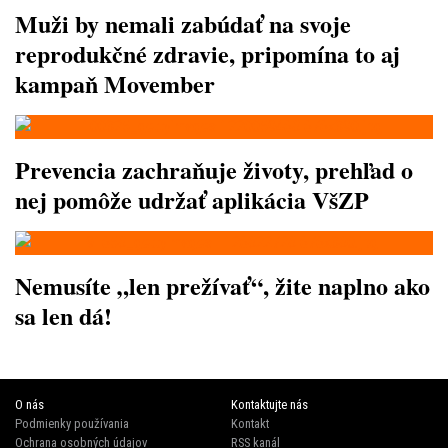
Muži by nemali zabúdať na svoje
reprodukčné zdravie, pripomína to aj
kampaň Movember
Prevencia zachraňuje životy, prehľad o
nej pomôže udržať aplikácia VšZP
Nemusíte „len prežívať“, žite naplno ako
sa len dá!
O nás
Kontaktujte nás
Podmienky používania
Kontakt
Ochrana osobných údajov
RSS kanál