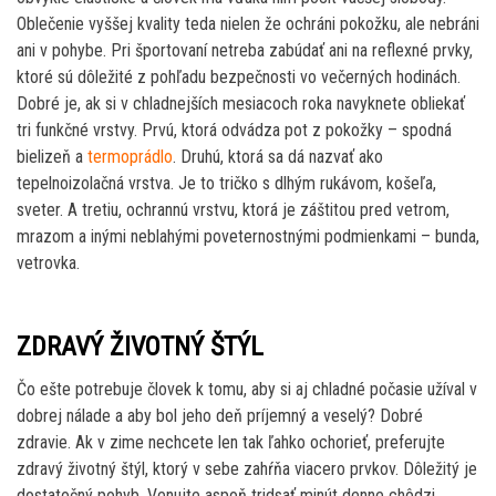
Oblečenie vyššej kvality teda nielen že ochráni pokožku, ale nebráni
ani v pohybe. Pri športovaní netreba zabúdať ani na reflexné prvky,
ktoré sú dôležité z pohľadu bezpečnosti vo večerných hodinách.
Dobré je, ak si v chladnejších mesiacoch roka navyknete obliekať
tri funkčné vrstvy. Prvú, ktorá odvádza pot z pokožky – spodná
bielizeň a
termoprádlo
. Druhú, ktorá sa dá nazvať ako
tepelnoizolačná vrstva. Je to tričko s dlhým rukávom, košeľa,
sveter. A tretiu, ochrannú vrstvu, ktorá je záštitou pred vetrom,
mrazom a inými neblahými poveternostnými podmienkami – bunda,
vetrovka.
ZDRAVÝ ŽIVOTNÝ ŠTÝL
Čo ešte potrebuje človek k tomu, aby si aj chladné počasie užíval v
dobrej nálade a aby bol jeho deň príjemný a veselý? Dobré
zdravie. Ak v zime nechcete len tak ľahko ochorieť, preferujte
zdravý životný štýl, ktorý v sebe zahŕňa viacero prvkov. Dôležitý je
dostatočný pohyb. Venujte aspoň tridsať minút denne chôdzi,