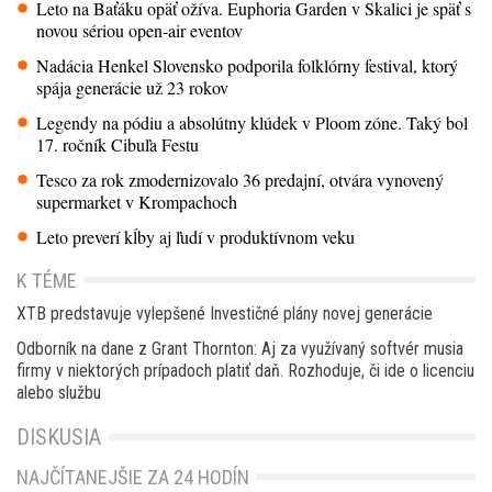
Leto na Baťáku opäť ožíva. Euphoria Garden v Skalici je späť s
novou sériou open-air eventov
Nadácia Henkel Slovensko podporila folklórny festival, ktorý
spája generácie už 23 rokov
Legendy na pódiu a absolútny klúdek v Ploom zóne. Taký bol
17. ročník Cibuľa Festu
Tesco za rok zmodernizovalo 36 predajní, otvára vynovený
supermarket v Krompachoch
Leto preverí kĺby aj ľudí v produktívnom veku
K TÉME
XTB predstavuje vylepšené Investičné plány novej generácie
Odborník na dane z Grant Thornton: Aj za využívaný softvér musia
firmy v niektorých prípadoch platiť daň. Rozhoduje, či ide o licenciu
alebo službu
DISKUSIA
NAJČÍTANEJŠIE ZA 24 HODÍN