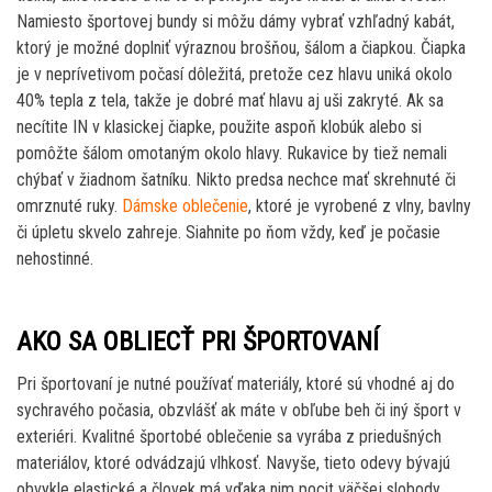
Namiesto športovej bundy si môžu dámy vybrať vzhľadný kabát,
ktorý je možné doplniť výraznou brošňou, šálom a čiapkou. Čiapka
je v neprívetivom počasí dôležitá, pretože cez hlavu uniká okolo
40% tepla z tela, takže je dobré mať hlavu aj uši zakryté. Ak sa
necítite IN v klasickej čiapke, použite aspoň klobúk alebo si
pomôžte šálom omotaným okolo hlavy. Rukavice by tiež nemali
chýbať v žiadnom šatníku. Nikto predsa nechce mať skrehnuté či
omrznuté ruky.
Dámske oblečenie
, ktoré je vyrobené z vlny, bavlny
či úpletu skvelo zahreje. Siahnite po ňom vždy, keď je počasie
nehostinné.
AKO SA OBLIECŤ PRI ŠPORTOVANÍ
Pri športovaní je nutné používať materiály, ktoré sú vhodné aj do
sychravého počasia, obzvlášť ak máte v obľube beh či iný šport v
exteriéri. Kvalitné športobé oblečenie sa vyrába z priedušných
materiálov, ktoré odvádzajú vlhkosť. Navyše, tieto odevy bývajú
obvykle elastické a človek má vďaka nim pocit väčšej slobody.