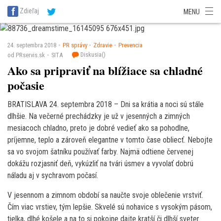
SITA Energetika
SITA Zdravotníctvo
SITA Financie
SITA Doprava
Zdieľaj
MENU
SITA Potravinárstvo
SITA Reality
SITA Školstvo
SITA Vidiek
24. septembra 2018
PR správy
Zdravie
Prevencia
Diskusia(
)
od PRservis.sk
SITA
Ako sa pripraviť na blížiace sa chladné
počasie
BRATISLAVA 24. septembra 2018 – Dni sa krátia a noci sú stále
dlhšie. Na večerné prechádzky je už v jesenných a zimných
mesiacoch chladno, preto je dobré vedieť ako sa pohodlne,
príjemne, teplo a zároveň elegantne v tomto čase obliecť. Nebojte
sa vo svojom šatníku používať farby. Najmä odtiene červenej
dokážu rozjasniť deň, vykúzliť na tvári úsmev a vyvolať dobrú
náladu aj v sychravom počasí.
V jesennom a zimnom období sa naučte svoje oblečenie vrstviť.
Čím viac vrstiev, tým lepšie. Skvelé sú nohavice s vysokým pásom,
tielka, dlhé košele a na to si pokojne dajte kratší či dlhší sveter.