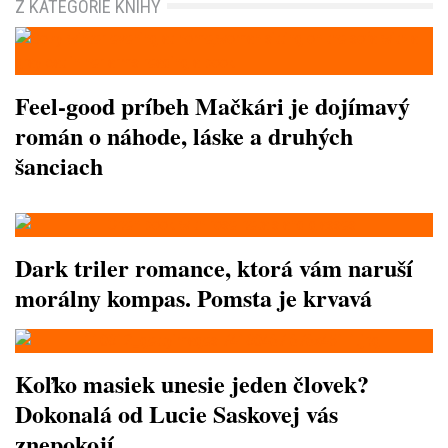
Z KATEGÓRIE KNIHY
Feel-good príbeh Mačkári je dojímavý
román o náhode, láske a druhých
šanciach
Dark triler romance, ktorá vám naruší
morálny kompas. Pomsta je krvavá
Koľko masiek unesie jeden človek?
Dokonalá od Lucie Saskovej vás
znepokojí…