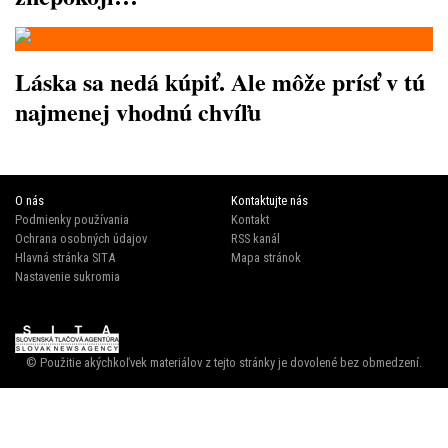
Láska sa nedá kúpiť. Ale môže prísť v tú
najmenej vhodnú chvíľu
O nás
Kontaktujte nás
Podmienky používania
Kontakt
Ochrana osobných údajov
RSS kanál
Hlavná stránka SITA
Mapa stránok
Nastavenie sukromia
© Použitie akýchkoľvek materiálov z tejto stránky je dovolené bez obmedzení.