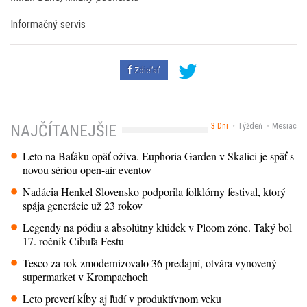
Informačný servis
Zdieľať
3 Dni
Týždeň
Mesiac
NAJČÍTANEJŠIE
Leto na Baťáku opäť ožíva. Euphoria Garden v Skalici je späť s
novou sériou open-air eventov
Nadácia Henkel Slovensko podporila folklórny festival, ktorý
spája generácie už 23 rokov
Legendy na pódiu a absolútny klúdek v Ploom zóne. Taký bol
17. ročník Cibuľa Festu
Tesco za rok zmodernizovalo 36 predajní, otvára vynovený
supermarket v Krompachoch
Leto preverí kĺby aj ľudí v produktívnom veku