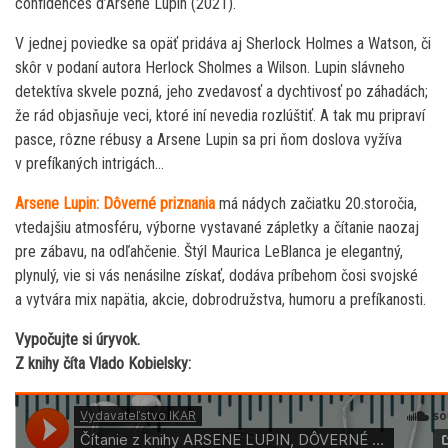
confidences d’Arsene Lupin (2021).
V jednej poviedke sa opäť pridáva aj Sherlock Holmes a Watson, či
skôr v podaní autora Herlock Sholmes a Wilson. Lupin slávneho
detektíva skvele pozná, jeho zvedavosť a dychtivosť po záhadách;
že rád objasňuje veci, ktoré iní nevedia rozlúštiť. A tak mu pripraví
pasce, rôzne rébusy a Arsene Lupin sa pri ňom doslova vyžíva
v prefíkaných intrigách…
Arsene Lupin: Dôverné priznania
má nádych začiatku 20.storočia,
vtedajšiu atmosféru, výborne vystavané zápletky a čítanie naozaj
pre zábavu, na odľahčenie. Štýl Maurica LeBlanca je elegantný,
plynulý, vie si vás nenásilne získať, dodáva príbehom čosi svojské
a vytvára mix napätia, akcie, dobrodružstva, humoru a prefíkanosti.
Vypočujte si úryvok.
Z knihy číta Vlado Kobielsky: