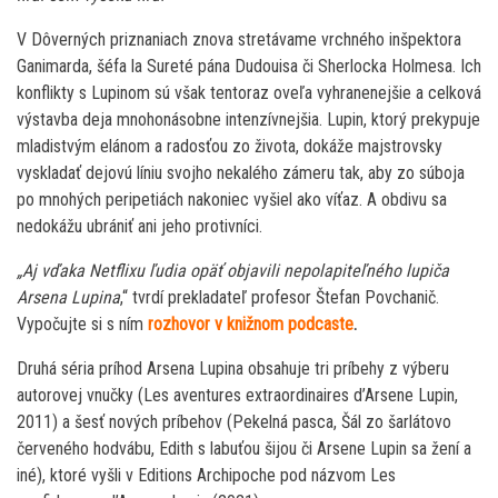
V Dôverných priznaniach znova stretávame vrchného inšpektora
Ganimarda, šéfa la Sureté pána Dudouisa či Sherlocka Holmesa. Ich
konflikty s Lupinom sú však tentoraz oveľa vyhranenejšie a celková
výstavba deja mnohonásobne intenzívnejšia. Lupin, ktorý prekypuje
mladistvým elánom a radosťou zo života, dokáže majstrovsky
vyskladať dejovú líniu svojho nekalého zámeru tak, aby zo súboja
po mnohých peripetiách nakoniec vyšiel ako víťaz. A obdivu sa
nedokážu ubrániť ani jeho protivníci.
„Aj vďaka Netflixu ľudia opäť objavili nepolapiteľného lupiča
Arsena Lupina
,“ tvrdí prekladateľ profesor Štefan Povchanič.
Vypočujte si s ním
rozhovor v knižnom podcaste
.
Druhá séria príhod Arsena Lupina obsahuje tri príbehy z výberu
autorovej vnučky (Les aventures extraordinaires d’Arsene Lupin,
2011) a šesť nových príbehov (Pekelná pasca, Šál zo šarlátovo
červeného hodvábu, Edith s labuťou šijou či Arsene Lupin sa žení a
iné), ktoré vyšli v Editions Archipoche pod názvom Les