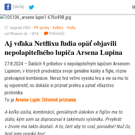
SITA Energetika
SITA Zdravotníctvo
SITA Financie
SITA Doprava
SITA Pot
Zdieľaj
M
SITA Reality
SITA Školstvo
SITA Vidiek
27. augusta 2024
PR správy
Kultúra
Knihy
Diskusia(
)
od PRservis.sk
SITA
Aj vďaka Netflixu ľudia opäť objavili
nepolapiteľného lupiča Arsena Lupina
27.8.2024 – Ďalších 9 príbehov s nepolapiteľným lupičom Arsenom
Lupinom, v ktorých predvádza svoje geniálne kúsky a fígle, rôzne
prekvapivé kombinácie. Neraz hrá veľmi vysokú hru a vie sa mu to
aj vypomstiť, no dokáže si priznať prehru a uznať víťazstvo
protivníka.
To je
Arsene Lupin: Dôverné priznania
.
A koľko úsilia, kombinácii, geniálnych úskokov a fígľov ma to
stálo, kým som sa dopracoval k takémuto výsledku. Prvýkrát
v živote ma takto dostali. A to, čert aby to vzal, poriadne! Nuž čo,
hral som vysokú hru!