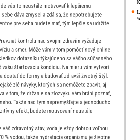
K
bude vás to neustále motivovať k lepšiemu
L
o sebe dáva zmysel a zdá sa, že nepotrebujete
v
entov pre seba budete mať, tým lepšie sa udržíte
 Prevziať kontrolu nad svojim zdravím vyžaduje
 víziu a smer. Môže vám v tom pomôcť nový online
ýsledkov dotazníku týkajúceho sa vášho súčasného
vašu štartovaciu kondíciu. Na mieru vám vytvorí
sa dostať do formy a budovať zdravší životný štýl.
jaké zlé návyky, ktorých sa nemôžete zbaviť, aj
a v tom, že držanie sa zlozvyku vám bráni poznať,
z neho. Takže nad tým nepremýšľajte a jednoducho
zitívny efekt, budete motivovaní neustále
e váš zdravotný stav, voda je vždy dobrou voľbou
70 % vodou, takže hydratácia organizmu je životne