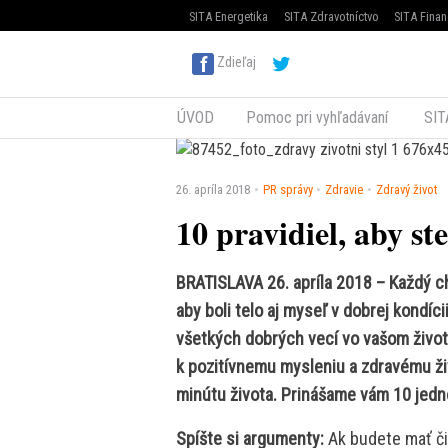
SITA Energetika
SITA Zdravotníctvo
SITA Finan
Zdieľaj
ÚVOD
Pomoc pri vyhľadávaní
SIT
26. apríla 2018
PR správy
Zdravie
Zdravý život
10 pravidiel, aby ste 
BRATISLAVA 26. apríla 2018 – Každý ch
aby boli telo aj myseľ v dobrej kondíci
všetkých dobrých vecí vo vašom živo
k pozitívnemu mysleniu a zdravému živ
minútu života. Prinášame vám 10 jedn
Spíšte si argumenty:
Ak budete mať či