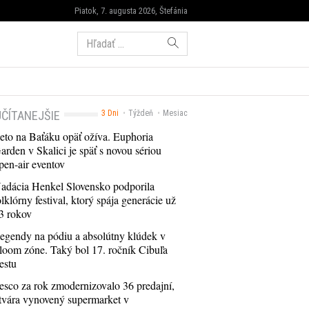
Piatok, 7. augusta 2026, Štefánia
Hľadať:
ČÍTANEJŠIE
3 Dni
Týždeň
Mesiac
eto na Baťáku opäť ožíva. Euphoria
arden v Skalici je späť s novou sériou
pen-air eventov
adácia Henkel Slovensko podporila
olklórny festival, ktorý spája generácie už
3 rokov
egendy na pódiu a absolútny klúdek v
loom zóne. Taký bol 17. ročník Cibuľa
estu
esco za rok zmodernizovalo 36 predajní,
tvára vynovený supermarket v