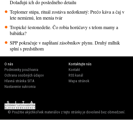
Dolaďujú ich do posledného detailu
Teplomer stúpa, rituál zostáva nedotknutý: Prečo káva a čaj v
lete nemiznú, len menia tvár
Tropické šestonedelie. Čo robia horúčavy s telom mamy a
bábätka?
SPP pokračuje v napĺňaní zásobníkov plynu. Druhý míľnik
splní s predstihom
O nás
Kontaktujte nás
Podmienky používania
Kontakt
Ochrana osobných údajov
RSS kanál
Hlavná stránka SITA
Mapa stránok
Nastavenie sukromia
© Použitie akýchkoľvek materiálov z tejto stránky je dovolené bez obmedzení.