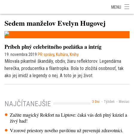
SITA Energetika
SITA Zdravotníctvo
SITA Financie
SITA Doprava
MENU
SITA Potravinárstvo
SITA Reality
SITA Školstvo
SITA Vidiek
Sedem manželov Evelyn Hugovej
Príbeh plný celebritného pozlátka a intríg
19. novembra 2019
PR správy
,
Kultúra
,
Knihy
Milovala pikantné škandály, obdiv, žiaru reflektorov. Legendárna
herečka, producentka a filantropka. Bola to zložitá osobnosť, tak
ako jej imidž a legendy o nej. A toto je jej život.
3 Dni
Týždeň
Mesiac
NAJČÍTANEJŠIE
Zažite magický Rokfort na Liptove: čaká vás deň plný kúziel a
živý had!
Vzorové priestory nového pavilónu už preverujú zdravotníci.