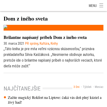
SITA Energetika
SITA Zdravotníctvo
SITA Financie
SITA Doprava
MENU
SITA Potravinárstvo
SITA Reality
SITA Školstvo
SITA Vidiek
Dom z iného sveta
Brilantne napísaný príbeh Dom z iného sveta
30. marca 2021
PR správy
,
Kultúra
,
Knihy
„Táto kniha je pre mňa veľmi vzácnou skúsenosťou,“ priznáva
prekladateľka Silvia Kaščáková. „Nesmierne obdivuje autorku,
pretože ide o brilantne napísaný príbeh o najhorších veciach, ktoré
dieťa môže zažiť.“
3 Dni
Týždeň
Mesiac
NAJČÍTANEJŠIE
Zažite magický Rokfort na Liptove: čaká vás deň plný kúziel a
živý had!