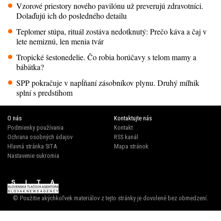
Vzorové priestory nového pavilónu už preverujú zdravotníci.
Dolaďujú ich do posledného detailu
Teplomer stúpa, rituál zostáva nedotknutý: Prečo káva a čaj v
lete nemiznú, len menia tvár
Tropické šestonedelie. Čo robia horúčavy s telom mamy a
bábätka?
SPP pokračuje v napĺňaní zásobníkov plynu. Druhý míľnik
splní s predstihom
O nás
Kontaktujte nás
Podmienky používania
Kontakt
Ochrana osobných údajov
RSS kanál
Hlavná stránka SITA
Mapa stránok
Nastavenie sukromia
© Použitie akýchkoľvek materiálov z tejto stránky je dovolené bez obmedzení.