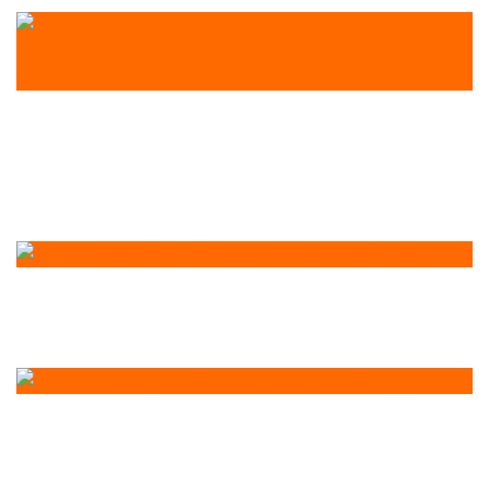
Toto je 5 najčastejších otázok o dojčení:
Odpovedá primárka neonatológie
Nemocnice Bory
Skenovať Lidl Plus sa oplatí: Ušetrite
viac ako 30% z nákupu
Nová štúdia Schneider Electric skúma
bezpečnosť napájania dátových centier